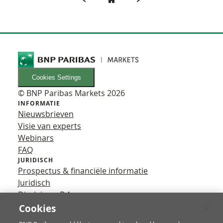
Cookies Settings
© BNP Paribas Markets 2026
INFORMATIE
Nieuwsbrieven
Visie van experts
Webinars
FAQ
JURIDISCH
Prospectus & financiële informatie
Juridisch
Disclaimer B.A.
Privacy
Cookies
VOLG ONS