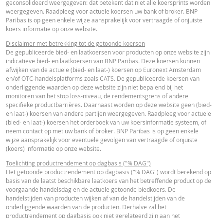
geconsolideerd weergegeven: dat betekent dat niet alle koersprints worden
FINAL TERMS
weergegeven. Raadpleeg voor actuele koersen uw bank of broker. BNP
Paribas is op geen enkele wijze aansprakelijk voor vertraagde of onjuiste
koers informatie op onze website.
Nederlands (Nederland)
PDF
Disclaimer met betrekking tot de getoonde koersen
De gepubliceerde bied- en laatkoersen voor producten op onze website zijn
indicatieve bied- en laatkoersen van BNP Paribas. Deze koersen kunnen
afwijken van de actuele (bied- en laat-) koersen op Euronext Amsterdam
DEFINITIEVE VOORWAARDEN SAMENVATTING
en/of OTC-handelsplatforms zoals CATS. De gepubliceerde koersen van
onderliggende waarden op deze website zijn niet bepalend bij het
monitoren van het stop loss-niveau, de rendementsgrens of andere
specifieke productbarrières. Daarnaast worden op deze website geen (bied-
Nederlands (Nederland)
PDF
en laat-) koersen van andere partijen weergegeven. Raadpleeg voor actuele
(bied- en laat-) koersen het orderboek van uw koersinformatie systeem, of
neem contact op met uw bank of broker. BNP Paribas is op geen enkele
wijze aansprakelijk voor eventuele gevolgen van vertraagde of onjuiste
ESSENTIËLE BELEGGERSINFORMATIEDOCUMENTATIE
(koers) informatie op onze website.
Toelichting productrendement op dagbasis ("% DAG")
Essentiële
Het getoonde productrendement op dagbasis ("% DAG") wordt berekend op
PDF
basis van de laatst beschikbare laatkoers van het betreffende product op de
Beleggersinformatiedocument (NL)
voorgaande handelsdag en de actuele getoonde biedkoers. De
handelstijden van producten wijken af van de handelstijden van de
onderliggende waarden van de producten. Derhalve zal het
RECENTE KOERSINFORMATIE
productrendement op dagbasis ook niet gerelateerd zijn aan het