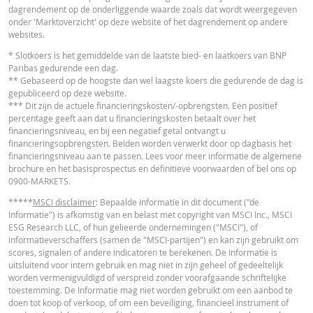
dagrendement op de onderliggende waarde zoals dat wordt weergegeven
onder 'Marktoverzicht' op deze website of het dagrendement op andere
websites.
Latest Product Quotes
CSV
* Slotkoers is het gemiddelde van de laatste bied- en laatkoers van BNP
Paribas gedurende een dag.
** Gebaseerd op de hoogste dan wel laagste koers die gedurende de dag is
gepubliceerd op deze website.
*** Dit zijn de actuele financieringskosten/-opbrengsten. Een positief
percentage geeft aan dat u financieringskosten betaalt over het
financieringsniveau, en bij een negatief getal ontvangt u
financieringsopbrengsten. Beiden worden verwerkt door op dagbasis het
financieringsniveau aan te passen. Lees voor meer informatie de algemene
brochure en het basisprospectus en definitieve voorwaarden of bel ons op
0900-MARKETS.
*****
MSCI disclaimer
: Bepaalde informatie in dit document ("de
Informatie") is afkomstig van en belast met copyright van MSCI Inc., MSCI
ESG Research LLC, of hun gelieerde ondernemingen ("MSCI"), of
informatieverschaffers (samen de "MSCI-partijen") en kan zijn gebruikt om
scores, signalen of andere indicatoren te berekenen. De Informatie is
uitsluitend voor intern gebruik en mag niet in zijn geheel of gedeeltelijk
worden vermenigvuldigd of verspreid zonder voorafgaande schriftelijke
toestemming. De Informatie mag niet worden gebruikt om een aanbod te
doen tot koop of verkoop, of om een beveiliging, financieel instrument of