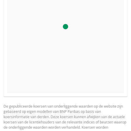
De calculator voor dit product is uitgeschakeld, omdat het
PROSPECTUS
PRODUCT PROJECTIONS
stop-loss niveau van dit product bereikt is.
Some helper text for the product price projections, financial ad
De gepubliceerde koersen van onderliggende waarden op de website zijn
gebaseerd op eigen modellen van BNP Paribas op basis van
advised
Nederlands (Nederland)
PDF
koersinformatie van derden. Deze koersen kunnen afwijken van de actuele
koersen van de licentiehouders van de relevante indices of beurzen waarop
UNDERLYING PRICE
PRICE PROJECTION
de onderliggende waarden worden verhandeld. Koersen worden