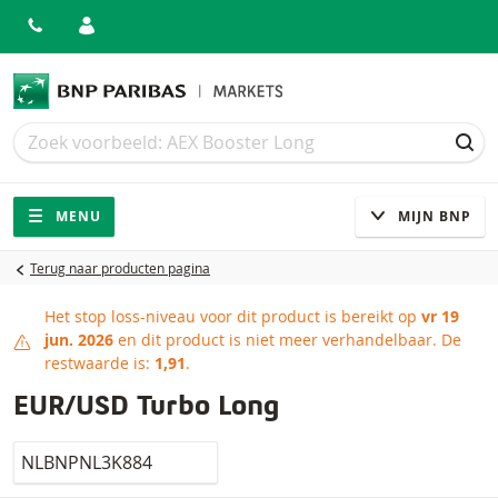
Zoek
Zoek
ZOE
Navigatie
Site navigatie
MENU
MIJN BNP
Terug naar producten pagina
Het stop loss-niveau voor dit product is bereikt op
vr 19
Stop loss-niveau bereikt
jun. 2026
en dit product is niet meer verhandelbaar.
De
restwaarde is:
1,91
.
EUR/USD Turbo Long
Isin