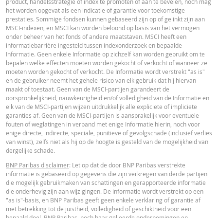
product, handelsstrategie of index te promoten of aan te bevelen, noch mag
het worden opgevat als een indicatie of garantie voor toekomstige
prestaties. Sommige fondsen kunnen gebaseerd zijn op of gelinkt zijn aan
MSCI-indexen, en MSCI kan worden beloond op basis van het vermogen
onder beheer van het fonds of andere maatstaven. MSCI heeft een
informatiebarrière ingesteld tussen indexonderzoek en bepaalde
Informatie. Geen enkele Informatie op zichzelf kan worden gebruikt om te
bepalen welke effecten moeten worden gekocht of verkocht of wanneer ze
moeten worden gekocht of verkocht. De Informatie wordt verstrekt "as is"
en de gebruiker neemt het gehele risico van elk gebruik dat hij hiervan
maakt of toestaat. Geen van de MSCI-partijen garandeert de
oorspronkelijkheid, nauwkeurigheid en/of volledigheid van de Informatie en
elk van de MSCI-partijen wijzen uitdrukkelijk alle expliciete of impliciete
garanties af. Geen van de MSCI-partijen is aansprakelijk voor eventuele
fouten of weglatingen in verband met enige Informatie hierin, noch voor
enige directe, indirecte, speciale, punitieve of gevolgschade (inclusief verlies
van winst), zelfs niet als hij op de hoogte is gesteld van de mogelijkheid van
dergelijke schade.
BNP Paribas disclaimer
: Let op dat de door BNP Paribas verstrekte
informatie is gebaseerd op gegevens die zijn verkregen van derde partijen
die mogelijk gebruikmaken van schattingen en gerapporteerde informatie
die onderhevig zijn aan wijzigingen. De informatie wordt verstrekt op een
"as is"-basis, en BNP Paribas geeft geen enkele verklaring of garantie af
met betrekking tot de juistheid, volledigheid of geschiktheid voor een
bepaald doel. BNP Paribas, noch haar gelieerde ondernemingen en