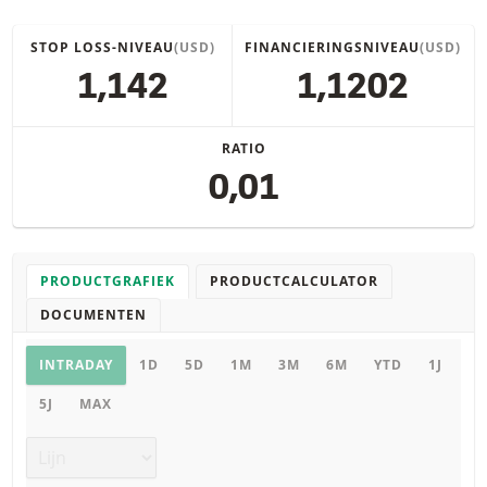
STOP LOSS-NIVEAU
(USD)
FINANCIERINGSNIVEAU
(USD)
1,142
1,1202
RATIO
0,01
PRODUCTGRAFIEK
PRODUCTCALCULATOR
DOCUMENTEN
Productgrafiek
INTRADAY
1D
5D
1M
3M
6M
YTD
1J
5J
MAX
Grafiek type