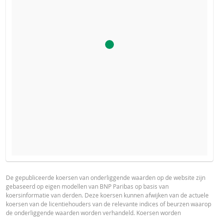
De calculator voor dit product is uitgeschakeld, omdat het
PROSPECTUS
PRODUCT PROJECTIONS
stop-loss niveau van dit product bereikt is.
Some helper text for the product price projections, financial ad
De gepubliceerde koersen van onderliggende waarden op de website zijn
gebaseerd op eigen modellen van BNP Paribas op basis van
advised
Nederlands (Nederland)
PDF
koersinformatie van derden. Deze koersen kunnen afwijken van de actuele
koersen van de licentiehouders van de relevante indices of beurzen waarop
UNDERLYING PRICE
PRICE PROJECTION
de onderliggende waarden worden verhandeld. Koersen worden