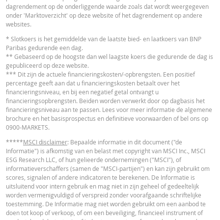
dagrendement op de onderliggende waarde zoals dat wordt weergegeven
onder 'Marktoverzicht' op deze website of het dagrendement op andere
websites.
Latest Product Quotes
CSV
* Slotkoers is het gemiddelde van de laatste bied- en laatkoers van BNP
Paribas gedurende een dag.
** Gebaseerd op de hoogste dan wel laagste koers die gedurende de dag is
gepubliceerd op deze website.
*** Dit zijn de actuele financieringskosten/-opbrengsten. Een positief
percentage geeft aan dat u financieringskosten betaalt over het
financieringsniveau, en bij een negatief getal ontvangt u
financieringsopbrengsten. Beiden worden verwerkt door op dagbasis het
financieringsniveau aan te passen. Lees voor meer informatie de algemene
brochure en het basisprospectus en definitieve voorwaarden of bel ons op
0900-MARKETS.
*****
MSCI disclaimer
: Bepaalde informatie in dit document ("de
Informatie") is afkomstig van en belast met copyright van MSCI Inc., MSCI
ESG Research LLC, of hun gelieerde ondernemingen ("MSCI"), of
informatieverschaffers (samen de "MSCI-partijen") en kan zijn gebruikt om
scores, signalen of andere indicatoren te berekenen. De Informatie is
uitsluitend voor intern gebruik en mag niet in zijn geheel of gedeeltelijk
worden vermenigvuldigd of verspreid zonder voorafgaande schriftelijke
toestemming. De Informatie mag niet worden gebruikt om een aanbod te
doen tot koop of verkoop, of om een beveiliging, financieel instrument of