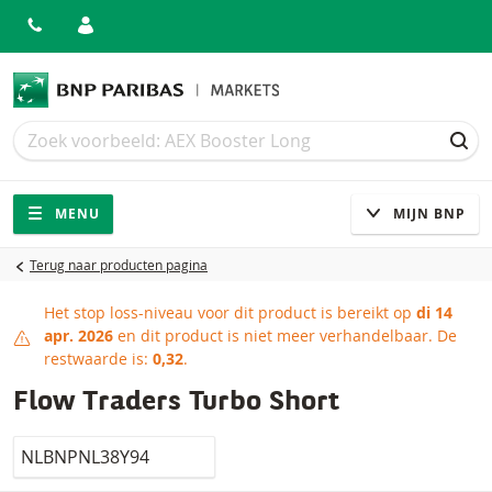
Zoek
Zoek
ZOE
Navigatie
Site navigatie
MENU
MIJN BNP
Terug naar producten pagina
Het stop loss-niveau voor dit product is bereikt op
di 14
Stop loss-niveau bereikt
apr. 2026
en dit product is niet meer verhandelbaar.
De
restwaarde is:
0,32
.
Flow Traders Turbo Short
Isin