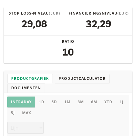
STOP LOSS-NIVEAU
(EUR)
FINANCIERINGSNIVEAU
(EUR)
29,08
32,29
RATIO
10
PRODUCTGRAFIEK
PRODUCTCALCULATOR
DOCUMENTEN
Productgrafiek
INTRADAY
1D
5D
1M
3M
6M
YTD
1J
5J
MAX
Grafiek type