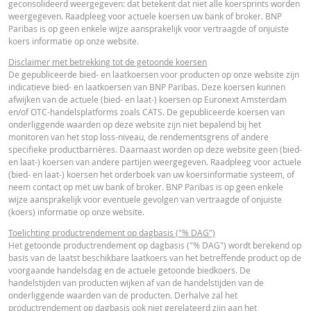
geconsolideerd weergegeven: dat betekent dat niet alle koersprints worden
FINAL TERMS
weergegeven. Raadpleeg voor actuele koersen uw bank of broker. BNP
Paribas is op geen enkele wijze aansprakelijk voor vertraagde of onjuiste
koers informatie op onze website.
Nederlands (Nederland)
PDF
Disclaimer met betrekking tot de getoonde koersen
De gepubliceerde bied- en laatkoersen voor producten op onze website zijn
indicatieve bied- en laatkoersen van BNP Paribas. Deze koersen kunnen
afwijken van de actuele (bied- en laat-) koersen op Euronext Amsterdam
DEFINITIEVE VOORWAARDEN SAMENVATTING
en/of OTC-handelsplatforms zoals CATS. De gepubliceerde koersen van
onderliggende waarden op deze website zijn niet bepalend bij het
monitoren van het stop loss-niveau, de rendementsgrens of andere
specifieke productbarrières. Daarnaast worden op deze website geen (bied-
Nederlands (Nederland)
PDF
en laat-) koersen van andere partijen weergegeven. Raadpleeg voor actuele
(bied- en laat-) koersen het orderboek van uw koersinformatie systeem, of
neem contact op met uw bank of broker. BNP Paribas is op geen enkele
wijze aansprakelijk voor eventuele gevolgen van vertraagde of onjuiste
ESSENTIËLE BELEGGERSINFORMATIEDOCUMENTATIE
(koers) informatie op onze website.
Toelichting productrendement op dagbasis ("% DAG")
Essentiële
Het getoonde productrendement op dagbasis ("% DAG") wordt berekend op
PDF
basis van de laatst beschikbare laatkoers van het betreffende product op de
Beleggersinformatiedocument (NL)
voorgaande handelsdag en de actuele getoonde biedkoers. De
handelstijden van producten wijken af van de handelstijden van de
onderliggende waarden van de producten. Derhalve zal het
RECENTE KOERSINFORMATIE
productrendement op dagbasis ook niet gerelateerd zijn aan het