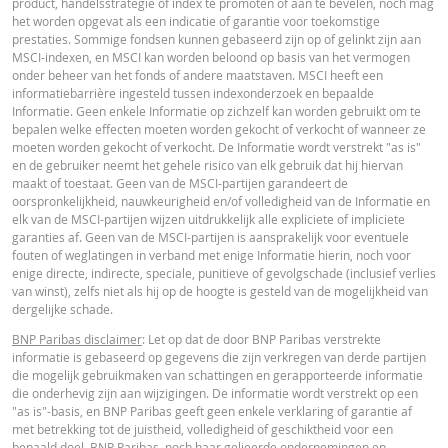
product, handelsstrategie of index te promoten of aan te bevelen, noch mag
het worden opgevat als een indicatie of garantie voor toekomstige
prestaties. Sommige fondsen kunnen gebaseerd zijn op of gelinkt zijn aan
MSCI-indexen, en MSCI kan worden beloond op basis van het vermogen
onder beheer van het fonds of andere maatstaven. MSCI heeft een
informatiebarrière ingesteld tussen indexonderzoek en bepaalde
Informatie. Geen enkele Informatie op zichzelf kan worden gebruikt om te
bepalen welke effecten moeten worden gekocht of verkocht of wanneer ze
moeten worden gekocht of verkocht. De Informatie wordt verstrekt "as is"
en de gebruiker neemt het gehele risico van elk gebruik dat hij hiervan
maakt of toestaat. Geen van de MSCI-partijen garandeert de
oorspronkelijkheid, nauwkeurigheid en/of volledigheid van de Informatie en
elk van de MSCI-partijen wijzen uitdrukkelijk alle expliciete of impliciete
garanties af. Geen van de MSCI-partijen is aansprakelijk voor eventuele
fouten of weglatingen in verband met enige Informatie hierin, noch voor
enige directe, indirecte, speciale, punitieve of gevolgschade (inclusief verlies
van winst), zelfs niet als hij op de hoogte is gesteld van de mogelijkheid van
dergelijke schade.
BNP Paribas disclaimer
: Let op dat de door BNP Paribas verstrekte
informatie is gebaseerd op gegevens die zijn verkregen van derde partijen
die mogelijk gebruikmaken van schattingen en gerapporteerde informatie
die onderhevig zijn aan wijzigingen. De informatie wordt verstrekt op een
"as is"-basis, en BNP Paribas geeft geen enkele verklaring of garantie af
met betrekking tot de juistheid, volledigheid of geschiktheid voor een
bepaald doel. BNP Paribas, noch haar gelieerde ondernemingen en