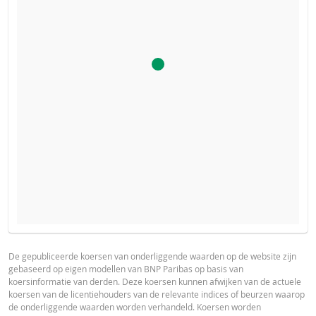
De calculator voor dit product is uitgeschakeld, omdat het
PROSPECTUS
PRODUCT PROJECTIONS
stop-loss niveau van dit product bereikt is.
Some helper text for the product price projections, financial ad
De gepubliceerde koersen van onderliggende waarden op de website zijn
gebaseerd op eigen modellen van BNP Paribas op basis van
advised
Prospectus (NL)
URL
koersinformatie van derden. Deze koersen kunnen afwijken van de actuele
koersen van de licentiehouders van de relevante indices of beurzen waarop
UNDERLYING PRICE
PRICE PROJECTION
de onderliggende waarden worden verhandeld. Koersen worden