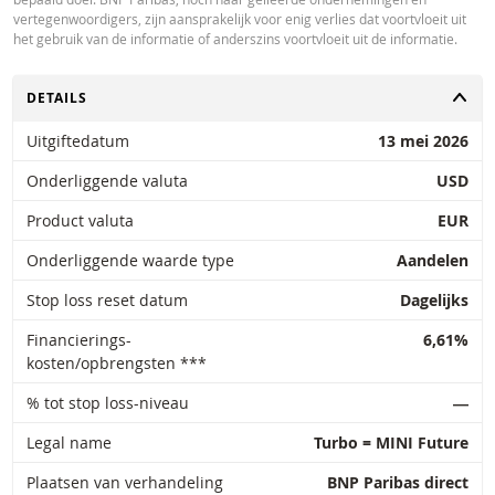
vertegenwoordigers, zijn aansprakelijk voor enig verlies dat voortvloeit uit
het gebruik van de informatie of anderszins voortvloeit uit de informatie.
TOGGLE
DETAILS
Uitgiftedatum
13 mei 2026
Onderliggende valuta
USD
Product valuta
EUR
Onderliggende waarde type
Aandelen
Stop loss reset datum
Dagelijks
Financierings-
6,61%
kosten/opbrengsten ***
% tot stop loss-niveau
―
Legal name
Turbo = MINI Future
Plaatsen van verhandeling
BNP Paribas direct