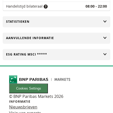
Handelstijd bilateraal
08:00 - 22:00
TOGGLE
STATISTIEKEN
TOGGLE
AANVULLENDE INFORMATIE
TOGGLE
ESG RATING MSCI *****
Cookies Settings
© BNP Paribas Markets 2026
INFORMATIE
Nieuwsbrieven