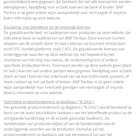
geconsolideerd weergegeven: dat betekent dat niet alle koersprints worden
FINAL TERMS
weergegeven. Raadpleeg voor actuele koersen uw bank of broker. BNP
Paribas is op geen enkele wijze aansprakelijk voor vertraagde of onjuiste
koers informatie op onze website.
Final Terms
URL
Disclaimer met betrekking tot de getoonde koersen
De gepubliceerde bied- en laatkoersen voor producten op onze website zijn
indicatieve bied- en laatkoersen van BNP Paribas. Deze koersen kunnen
afwijken van de actuele (bied- en laat-) koersen op Euronext Amsterdam
ESSENTIËLE BELEGGERSINFORMATIEDOCUMENTATIE
en/of OTC-handelsplatforms zoals CATS. De gepubliceerde koersen van
onderliggende waarden op deze website zijn niet bepalend bij het
monitoren van het stop loss-niveau, de rendementsgrens of andere
Essentiële
specifieke productbarrières. Daarnaast worden op deze website geen (bied-
PDF
en laat-) koersen van andere partijen weergegeven. Raadpleeg voor actuele
Beleggersinformatiedocument (NL)
(bied- en laat-) koersen het orderboek van uw koersinformatie systeem, of
neem contact op met uw bank of broker. BNP Paribas is op geen enkele
wijze aansprakelijk voor eventuele gevolgen van vertraagde of onjuiste
FINANCIEEL OVERZICHT
(koers) informatie op onze website.
Toelichting productrendement op dagbasis ("% DAG")
Het getoonde productrendement op dagbasis ("% DAG") wordt berekend op
Financial Information
URL
basis van de laatst beschikbare laatkoers van het betreffende product op de
voorgaande handelsdag en de actuele getoonde biedkoers. De
handelstijden van producten wijken af van de handelstijden van de
onderliggende waarden van de producten. Derhalve zal het
productrendement op dagbasis ook niet gerelateerd zijn aan het