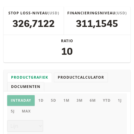
STOP LOSS-NIVEAU
(USD)
FINANCIERINGSNIVEAU
(USD)
326,7122
311,1545
RATIO
10
PRODUCTGRAFIEK
PRODUCTCALCULATOR
DOCUMENTEN
Productgrafiek
INTRADAY
1D
5D
1M
3M
6M
YTD
1J
5J
MAX
Grafiek type