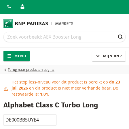
Zoek
Zoek
ZOE
Navigatie
Site navigatie
MENU
MIJN BNP
Terug naar producten pagina
Het stop loss-niveau voor dit product is bereikt op
do 23
Stop loss-niveau bereikt
jul. 2026
en dit product is niet meer verhandelbaar.
De
restwaarde is:
1,01
.
Alphabet Class C Turbo Long
Isin