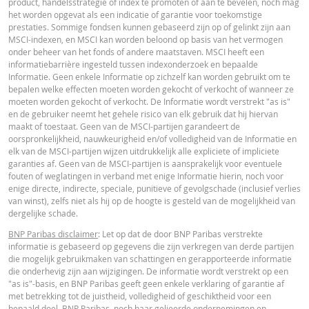
product, handelsstrategie of index te promoten of aan te bevelen, noch mag
het worden opgevat als een indicatie of garantie voor toekomstige
prestaties. Sommige fondsen kunnen gebaseerd zijn op of gelinkt zijn aan
MSCI-indexen, en MSCI kan worden beloond op basis van het vermogen
onder beheer van het fonds of andere maatstaven. MSCI heeft een
informatiebarrière ingesteld tussen indexonderzoek en bepaalde
Informatie. Geen enkele Informatie op zichzelf kan worden gebruikt om te
bepalen welke effecten moeten worden gekocht of verkocht of wanneer ze
moeten worden gekocht of verkocht. De Informatie wordt verstrekt "as is"
en de gebruiker neemt het gehele risico van elk gebruik dat hij hiervan
maakt of toestaat. Geen van de MSCI-partijen garandeert de
oorspronkelijkheid, nauwkeurigheid en/of volledigheid van de Informatie en
elk van de MSCI-partijen wijzen uitdrukkelijk alle expliciete of impliciete
garanties af. Geen van de MSCI-partijen is aansprakelijk voor eventuele
fouten of weglatingen in verband met enige Informatie hierin, noch voor
enige directe, indirecte, speciale, punitieve of gevolgschade (inclusief verlies
van winst), zelfs niet als hij op de hoogte is gesteld van de mogelijkheid van
dergelijke schade.
BNP Paribas disclaimer
: Let op dat de door BNP Paribas verstrekte
informatie is gebaseerd op gegevens die zijn verkregen van derde partijen
die mogelijk gebruikmaken van schattingen en gerapporteerde informatie
die onderhevig zijn aan wijzigingen. De informatie wordt verstrekt op een
"as is"-basis, en BNP Paribas geeft geen enkele verklaring of garantie af
met betrekking tot de juistheid, volledigheid of geschiktheid voor een
bepaald doel. BNP Paribas, noch haar gelieerde ondernemingen en