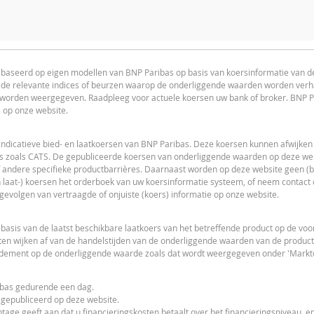
ator voor dit product is uitgeschakeld, omdat het stop-loss niveau v
advice advised
ebaseerd op eigen modellen van BNP Paribas op basis van koersinformatie van 
n de relevante indices of beurzen waarop de onderliggende waarden worden ver
L
PRICE PROJECTION
s worden weergegeven. Raadpleeg voor actuele koersen uw bank of broker. BNP P
e op onze website.
indicatieve bied- en laatkoersen van BNP Paribas. Deze koersen kunnen afwijken
s zoals CATS. De gepubliceerde koersen van onderliggende waarden op deze webs
 andere specifieke productbarrières. Daarnaast worden op deze website geen (bi
 laat-) koersen het orderboek van uw koersinformatie systeem, of neem contact
L
 gevolgen van vertraagde of onjuiste (koers) informatie op onze website.
sis van de laatst beschikbare laatkoers van het betreffende product op de vo
en wijken af van de handelstijden van de onderliggende waarden van de product
ndement op de onderliggende waarde zoals dat wordt weergegeven onder 'Markto
ribas gedurende een dag.
F
 gepubliceerd op deze website.
tage geeft aan dat u financieringskosten betaalt over het financieringsniveau, en