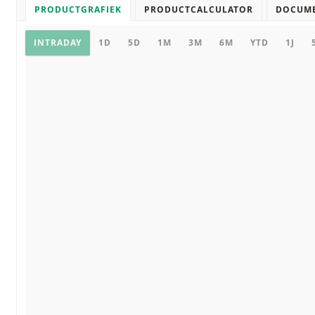
PRODUCTGRAFIEK
PRODUCTCALCULATOR
DOCUM
Productgrafiek
INTRADAY
1D
5D
1M
3M
6M
YTD
1J