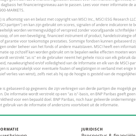
 dagbasis het financieringsniveau aan te passen. Lees voor meer informatie de
 0900-MARKETS.
") is afkomstig van en belast met copyright van MSCI Inc., MSCI ESG Research LLC
I-partijen") en kan zijn gebruikt om scores, signalen of andere indicatoren te 
gedeeltelijk worden vermenigvuldigd of verspreid zonder voorafgaande schriftelijk
L
op, of om een beveiliging, financieel instrument of product, handelsstrategie of
 of garantie voor toekomstige prestaties. Sommige fondsen kunnen gebaseerd zijn
gen onder beheer van het fonds of andere maatstaven. MSCI heeft een informat
matie op zichzelf kan worden gebruikt om te bepalen welke effecten moeten wor
dt verstrekt "as is" en de gebruiker neemt het gehele risico van elk gebruik dat
eid, nauwkeurigheid en/of volledigheid van de Informatie en elk van de MSCI-part
L
tijen is aansprakelijk voor eventuele fouten of weglatingen in verband met enige I
ief verlies van winst), zelfs niet als hij op de hoogte is gesteld van de mogelijkhe
tie is gebaseerd op gegevens die zijn verkregen van derde partijen die mogelijk 
n. De informatie wordt verstrekt op een "as is"-basis, en BNP Paribas geeft geen
geschiktheid voor een bepaald doel. BNP Paribas, noch haar gelieerde onderneming
et gebruik van de informatie of anderszins voortvloeit uit de informatie.
V
FORMATIE
JURIDISCH
euwsbrieven
Prospectus & financiële