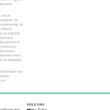
 algemene
, of hun
berekenen. De
e toestemming. De
 index te
 op of gelinkt
iebarrière
den gekocht of
 hij hiervan
ijen wijzen
nformatie hierin,
id van dergelijke
gebruikmaken van
 enkele
en en
VOLG ONS
 informatie
YouTube