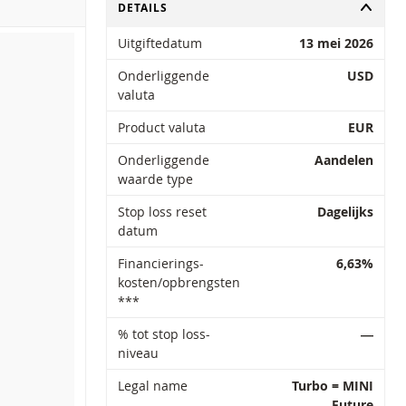
TOGGLE
DETAILS
Uitgiftedatum
13 mei 2026
Onderliggende
USD
valuta
Product valuta
EUR
Onderliggende
Aandelen
waarde type
Stop loss reset
Dagelijks
datum
Financierings-
6,63%
kosten/opbrengsten
***
% tot stop loss-
―
niveau
Legal name
Turbo = MINI
Future