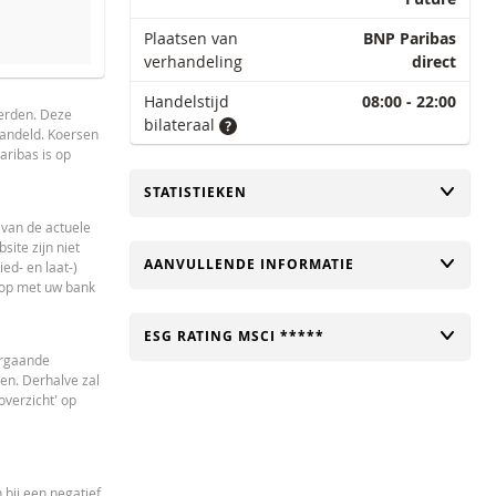
Plaatsen van
BNP Paribas
verhandeling
direct
an dit product bereikt is.
Handelstijd
08:00 - 22:00
derden. Deze
bilateraal
handeld. Koersen
aribas is op
TOGGLE
STATISTIEKEN
 van de actuele
ite zijn niet
TOGGLE
AANVULLENDE INFORMATIE
ed- en laat-)
 op met uw bank
TOGGLE
ESG RATING MSCI *****
orgaande
en. Derhalve zal
verzicht' op
 bij een negatief