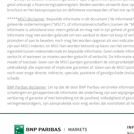
getal ontvangt u financieringsopbrengsten. Beiden worden verwerkt door op
brochure en het basisprospectus en definitieve voorwaarden of bel ons op
FINANCIEEL OVERZICHT
*****
MSCI disclaimer
: Bepaalde informatie in dit document ("de Informatie
gelieerde ondernemingen ("MSCI"), of informatieverschaffers (samen de "MSC
Informatie is uitsluitend voor intern gebruik en mag niet in zijn geheel of 
Financial Information
UR
Informatie mag niet worden gebruikt om een aanbod te doen tot koop of verko
promoten of aan te bevelen, noch mag het worden opgevat als een indicatie
zijn aan MSCI-indexen, en MSCI kan worden beloond op basis van het vermo
ingesteld tussen indexonderzoek en bepaalde Informatie. Geen enkele Infor
verkocht of wanneer ze moeten worden gekocht of verkocht. De Informatie wor
maakt of toestaat. Geen van de MSCI-partijen garandeert de oorspronkelijkh
Cost Report
UR
uitdrukkelijk alle expliciete of impliciete garanties af. Geen van de MSCI-par
noch voor enige directe, indirecte, speciale, punitieve of gevolgschade (inclus
schade.
BNP Paribas disclaimer
: Let op dat de door BNP Paribas verstrekte informa
RECENTE KOERSINFORMATIE
schattingen en gerapporteerde informatie die onderhevig zijn aan wijziginge
verklaring of garantie af met betrekking tot de juistheid, volledigheid of 
vertegenwoordigers, zijn aansprakelijk voor enig verlies dat voortvloeit uit h
Latest Product Quotes
CS
IN
Ni