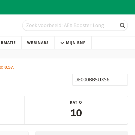
Zoek
Zoek
ZOEK
ORMATIE
WEBINARS
MIJN BNP
is:
0,57
.
Isin
RATIO
10