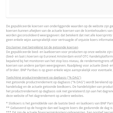
De calcul
PROSPECTUS
PRODUCT PROJECTIONS
Some helper text for the product price projections, financial 
De gepubliceerde koersen van onderliggende waarden op de website zijn g
koersen kunnen afwijken van de actuele koersen van de licentiehouders va
Prospectus (NL)
UR
UNDERLYING PRICE
worden geconsolideerd weergegeven: dat betekent dat niet alle koersprint
geen enkele wijze aansprakelijk voor vertraagde of onjuiste koers informati
Disclaimer met betrekking tot de getoonde koersen
De gepubliceerde bied- en laatkoersen voor producten op onze website zijn 
FINAL TERMS
(bied- en laat-) koersen op Euronext Amsterdam en/of OTC-handelsplatform
bepalend bij het monitoren van het stop loss-niveau, de rendementsgrens of
koersen van andere partijen weergegeven. Raadpleeg voor actuele (bied- en
Final Terms
UR
of broker. BNP Paribas is op geen enkele wijze aansprakelijk voor eventuele
Toelichting productrendement op dagbasis ("% DAG")
Het getoonde productrendement op dagbasis ("% DAG") wordt berekend op ba
handelsdag en de actuele getoonde biedkoers. De handelstijden van product
ESSENTIËLE BELEGGERSINFORMATIEDOCUMENTATIE
het productrendement op dagbasis ook niet gerelateerd zijn aan het dagre
deze website of het dagrendement op andere websites.
Essentiële
* Slotkoers is het gemiddelde van de laatste bied- en laatkoers van BNP Pa
PD
Beleggersinformatiedocument (NL)
** Gebaseerd op de hoogste dan wel laagste koers die gedurende de dag is
*** Dit zijn de actuele financieringskosten/-opbrengsten. Een positief percen