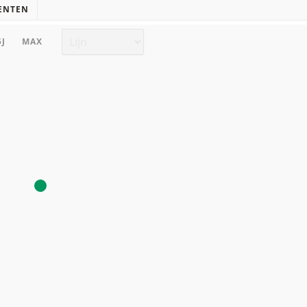
ENTEN
Grafiek type
5J
MAX