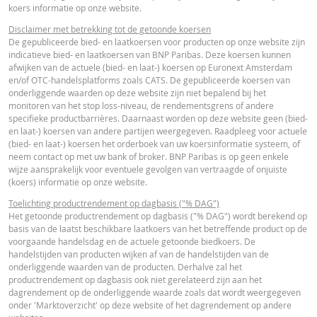
koers informatie op onze website.
Final Terms
URL
Disclaimer met betrekking tot de getoonde koersen
De gepubliceerde bied- en laatkoersen voor producten op onze website zijn
indicatieve bied- en laatkoersen van BNP Paribas. Deze koersen kunnen
afwijken van de actuele (bied- en laat-) koersen op Euronext Amsterdam
ESSENTIËLE BELEGGERSINFORMATIEDOCUMENTATIE
en/of OTC-handelsplatforms zoals CATS. De gepubliceerde koersen van
onderliggende waarden op deze website zijn niet bepalend bij het
monitoren van het stop loss-niveau, de rendementsgrens of andere
Essentiële
specifieke productbarrières. Daarnaast worden op deze website geen (bied-
PDF
en laat-) koersen van andere partijen weergegeven. Raadpleeg voor actuele
Beleggersinformatiedocument (NL)
(bied- en laat-) koersen het orderboek van uw koersinformatie systeem, of
neem contact op met uw bank of broker. BNP Paribas is op geen enkele
wijze aansprakelijk voor eventuele gevolgen van vertraagde of onjuiste
FINANCIEEL OVERZICHT
(koers) informatie op onze website.
Toelichting productrendement op dagbasis ("% DAG")
Het getoonde productrendement op dagbasis ("% DAG") wordt berekend op
Financial Information
URL
basis van de laatst beschikbare laatkoers van het betreffende product op de
voorgaande handelsdag en de actuele getoonde biedkoers. De
handelstijden van producten wijken af van de handelstijden van de
onderliggende waarden van de producten. Derhalve zal het
productrendement op dagbasis ook niet gerelateerd zijn aan het
dagrendement op de onderliggende waarde zoals dat wordt weergegeven
onder 'Marktoverzicht' op deze website of het dagrendement op andere
Cost Report
URL