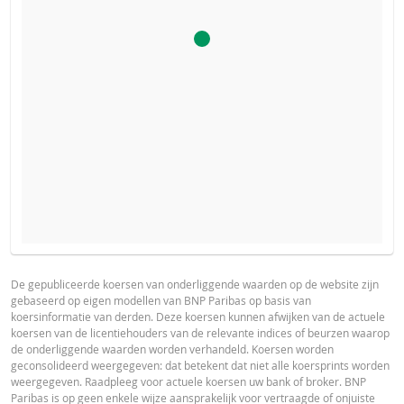
De calculator voor dit product is uitgeschakeld, omdat het
PROSPECTUS
PRODUCT PROJECTIONS
stop-loss niveau van dit product bereikt is.
Some helper text for the product price projections, financial ad
De gepubliceerde koersen van onderliggende waarden op de website zijn
gebaseerd op eigen modellen van BNP Paribas op basis van
advised
Prospectus (NL)
URL
koersinformatie van derden. Deze koersen kunnen afwijken van de actuele
koersen van de licentiehouders van de relevante indices of beurzen waarop
UNDERLYING PRICE
PRICE PROJECTION
de onderliggende waarden worden verhandeld. Koersen worden
geconsolideerd weergegeven: dat betekent dat niet alle koersprints worden
FINAL TERMS
weergegeven. Raadpleeg voor actuele koersen uw bank of broker. BNP
Paribas is op geen enkele wijze aansprakelijk voor vertraagde of onjuiste