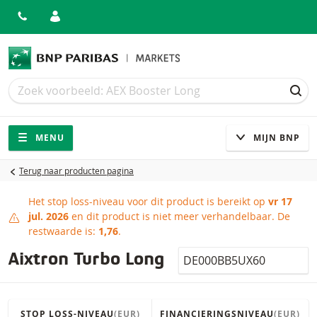
Zoek
Zoek
ZOE
Navigatie
Site navigatie
MENU
MIJN BNP
Terug naar producten pagina
Het stop loss-niveau voor dit product is bereikt op
vr 17
Stop loss-niveau bereikt
jul. 2026
en dit product is niet meer verhandelbaar.
De
restwaarde is:
1,76
.
Isin
Aixtron Turbo Long
STOP LOSS-NIVEAU
(EUR)
FINANCIERINGSNIVEAU
(EUR)