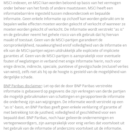
MSCI-indexen, en MSCI kan worden beloond op basis van het vermogen
onder beheer van het fonds of andere maatstaven. MSCI heeft een
informatiebarrière ingesteld tussen indexonderzoek en bepaalde
Informatie. Geen enkele Informatie op zichzelf kan worden gebruikt om te
bepalen welke effecten moeten worden gekocht of verkocht of wanneer ze
moeten worden gekocht of verkocht. De Informatie wordt verstrekt "as is"
en de gebruiker neemt het gehele risico van elk gebruik dat hij hiervan
maakt of toestaat. Geen van de MSCI-partijen garandeert de
oorspronkelijkheid, nauwkeurigheid en/of volledigheid van de Informatie en
elk van de MSCI-partijen wijzen uitdrukkelijk alle expliciete of impliciete
garanties af. Geen van de MSCI-partijen is aansprakelijk voor eventuele
fouten of weglatingen in verband met enige Informatie hierin, noch voor
enige directe, indirecte, speciale, punitieve of gevolgschade (inclusief verlies
van winst), zelfs niet als hij op de hoogte is gesteld van de mogelijkheid van
dergelijke schade.
BNP Paribas disclaimer
: Let op dat de door BNP Paribas verstrekte
informatie is gebaseerd op gegevens die zijn verkregen van derde partijen
die mogelijk gebruikmaken van schattingen en gerapporteerde informatie
die onderhevig zijn aan wijzigingen. De informatie wordt verstrekt op een
"as is"-basis, en BNP Paribas geeft geen enkele verklaring of garantie af
met betrekking tot de juistheid, volledigheid of geschiktheid voor een
bepaald doel. BNP Paribas, noch haar gelieerde ondernemingen en
vertegenwoordigers, zijn aansprakelijk voor enig verlies dat voortvloeit uit
het gebruik van de informatie of anderszins voortvloeit uit de informatie.