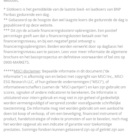
websites.
* Slotkoers is het gemiddelde van de laatste bied- en laatkoers van BNP
Paribas gedurende een dag.
RECENTE KOERSINFORMATIE
** Gebaseerd op de hoogste dan wel laagste koers die gedurende de dag is
gepubliceerd op deze website.
*** Dit zijn de actuele financieringskosten/-opbrengsten. Een positief
percentage geeft aan dat u financieringskosten betaalt over het
Latest Product Quotes
CSV
financieringsniveau, en bij een negatief getal ontvangt u
financieringsopbrengsten. Beiden worden verwerkt door op dagbasis het
financieringsniveau aan te passen. Lees voor meer informatie de algemene
brochure en het basisprospectus en definitieve voorwaarden of bel ons op
0900-MARKETS.
*****
MSCI disclaimer
: Bepaalde informatie in dit document ("de
Informatie") is afkomstig van en belast met copyright van MSCI Inc., MSCI
ESG Research LLC, of hun gelieerde ondernemingen ("MSCI"), of
informatieverschaffers (samen de "MSCI-partijen") en kan zijn gebruikt om
scores, signalen of andere indicatoren te berekenen. De Informatie is
uitsluitend voor intern gebruik en mag niet in zijn geheel of gedeeltelijk
worden vermenigvuldigd of verspreid zonder voorafgaande schriftelijke
toestemming. De Informatie mag niet worden gebruikt om een aanbod te
doen tot koop of verkoop, of om een beveiliging, financieel instrument of
product, handelsstrategie of index te promoten of aan te bevelen, noch mag
het worden opgevat als een indicatie of garantie voor toekomstige
prestaties. Sommige fondsen kunnen gebaseerd zijn op of gelinkt zijn aan