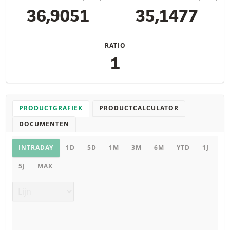
36,9051
35,1477
RATIO
1
PRODUCTGRAFIEK
PRODUCTCALCULATOR
DOCUMENTEN
Productgrafiek
INTRADAY
1D
5D
1M
3M
6M
YTD
1J
5J
MAX
Grafiek type