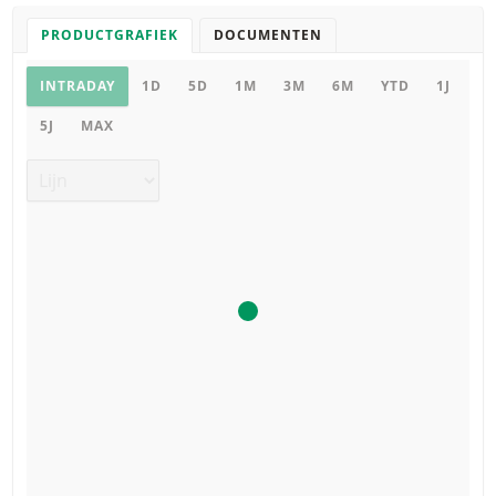
PRODUCTGRAFIEK
DOCUMENTEN
Productgrafiek
INTRADAY
1D
5D
1M
3M
6M
YTD
1J
5J
MAX
Grafiek type