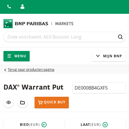
Zoek
Zoek
ZOE
Navigatie
Site navigatie
MENU
MIJN BNP
Terug naar producten pagina
Isin
DAX® Warrant Put
VOEG TOE AAN WATCHLIST
AAN PORTFOLIO TOEVOEGEN
QUICK BUY
BIED
(EUR)
LAAT
(EUR)
*
*