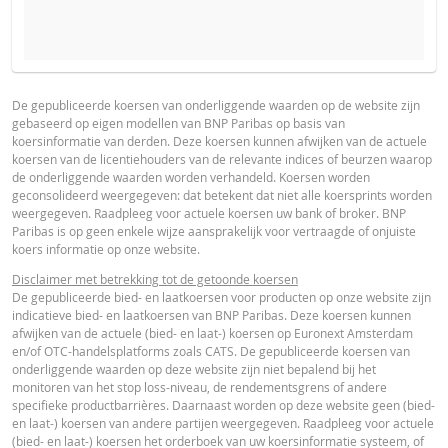
PROSPECTUS
PRODUCT PROJECTIONS
Some helper text for the product price projections, financial ad
De gepubliceerde koersen van onderliggende waarden op de website zijn
gebaseerd op eigen modellen van BNP Paribas op basis van
advised
Prospectus (NL)
URL
koersinformatie van derden. Deze koersen kunnen afwijken van de actuele
koersen van de licentiehouders van de relevante indices of beurzen waarop
UNDERLYING PRICE
PRICE PROJECTION
de onderliggende waarden worden verhandeld. Koersen worden
geconsolideerd weergegeven: dat betekent dat niet alle koersprints worden
FINAL TERMS
weergegeven. Raadpleeg voor actuele koersen uw bank of broker. BNP
Paribas is op geen enkele wijze aansprakelijk voor vertraagde of onjuiste
koers informatie op onze website.
Final Terms
URL
Disclaimer met betrekking tot de getoonde koersen
De gepubliceerde bied- en laatkoersen voor producten op onze website zijn
indicatieve bied- en laatkoersen van BNP Paribas. Deze koersen kunnen
afwijken van de actuele (bied- en laat-) koersen op Euronext Amsterdam
ESSENTIËLE BELEGGERSINFORMATIEDOCUMENTATIE
en/of OTC-handelsplatforms zoals CATS. De gepubliceerde koersen van
onderliggende waarden op deze website zijn niet bepalend bij het
monitoren van het stop loss-niveau, de rendementsgrens of andere
Essentiële
specifieke productbarrières. Daarnaast worden op deze website geen (bied-
PDF
en laat-) koersen van andere partijen weergegeven. Raadpleeg voor actuele
Beleggersinformatiedocument (NL)
(bied- en laat-) koersen het orderboek van uw koersinformatie systeem, of