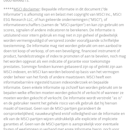
0900-MARKETS.
*****
MSCI disclaimer
: Bepaalde informatie in dit document ("de
Informatie") is afkomstig van en belast met copyright van MSCI Inc., MSCI
ESG Research LLC, of hun gelieerde ondernemingen ("MSCI"), of
informatieverschaffers (samen de "MSCI-partijen") en kan zijn gebruikt om
scores, signalen of andere indicatoren te berekenen. De Informatie is
uitsluitend voor intern gebruik en mag niet in zijn geheel of gedeeltelijk
worden vermenigvuldigd of verspreid zonder voorafgaande schriftelijke
toestemming. De Informatie mag niet worden gebruikt om een aanbod te
doen tot koop of verkoop, of om een beveiliging, financieel instrument of
product, handelsstrategie of index te promoten of aan te bevelen, noch mag
het worden opgevat als een indicatie of garantie voor toekomstige
prestaties. Sommige fondsen kunnen gebaseerd zijn op of gelinkt zijn aan
MSCI-indexen, en MSCI kan worden beloond op basis van het vermogen
onder beheer van het fonds of andere maatstaven. MSCI heeft een
informatiebarrière ingesteld tussen indexonderzoek en bepaalde
Informatie. Geen enkele Informatie op zichzelf kan worden gebruikt om te
bepalen welke effecten moeten worden gekocht of verkocht of wanneer ze
moeten worden gekocht of verkocht. De Informatie wordt verstrekt "as is"
en de gebruiker neemt het gehele risico van elk gebruik dat hij hiervan
maakt of toestaat. Geen van de MSCI-partijen garandeert de
oorspronkelijkheid, nauwkeurigheid en/of volledigheid van de Informatie en
elk van de MSCI-partijen wijzen uitdrukkelijk alle expliciete of impliciete
garanties af. Geen van de MSCI-partijen is aansprakelijk voor eventuele
fouten of weglatingen in verband met enige Informatie hierin, noch voor