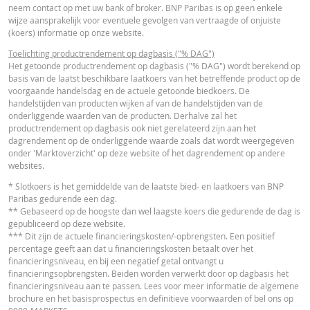
neem contact op met uw bank of broker. BNP Paribas is op geen enkele
wijze aansprakelijk voor eventuele gevolgen van vertraagde of onjuiste
FINANCIEEL OVERZICHT
(koers) informatie op onze website.
Toelichting productrendement op dagbasis ("% DAG")
Het getoonde productrendement op dagbasis ("% DAG") wordt berekend op
Financial Information
URL
basis van de laatst beschikbare laatkoers van het betreffende product op de
voorgaande handelsdag en de actuele getoonde biedkoers. De
handelstijden van producten wijken af van de handelstijden van de
onderliggende waarden van de producten. Derhalve zal het
productrendement op dagbasis ook niet gerelateerd zijn aan het
dagrendement op de onderliggende waarde zoals dat wordt weergegeven
onder 'Marktoverzicht' op deze website of het dagrendement op andere
Cost Report
URL
websites.
* Slotkoers is het gemiddelde van de laatste bied- en laatkoers van BNP
Paribas gedurende een dag.
RECENTE KOERSINFORMATIE
** Gebaseerd op de hoogste dan wel laagste koers die gedurende de dag is
gepubliceerd op deze website.
*** Dit zijn de actuele financieringskosten/-opbrengsten. Een positief
percentage geeft aan dat u financieringskosten betaalt over het
Latest Product Quotes
CSV
financieringsniveau, en bij een negatief getal ontvangt u
financieringsopbrengsten. Beiden worden verwerkt door op dagbasis het
financieringsniveau aan te passen. Lees voor meer informatie de algemene
brochure en het basisprospectus en definitieve voorwaarden of bel ons op