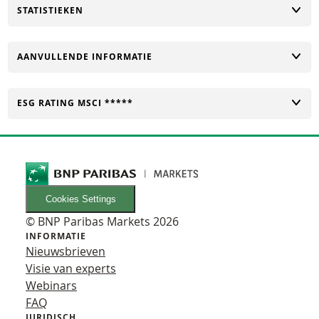
TOGGLE
STATISTIEKEN
TOGGLE
AANVULLENDE INFORMATIE
TOGGLE
ESG RATING MSCI *****
Cookies Settings
© BNP Paribas Markets 2026
INFORMATIE
Nieuwsbrieven
Visie van experts
Webinars
FAQ
JURIDISCH