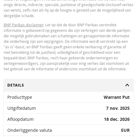
enige directe, indirecte, speciale, punitieve of gevolgschade (inclusief verlies
van winst), zelfs niet als hij op de hoogte is gesteld van de mogelijkheid van
dergelijke schade.
BNP Paribas disclaimer
: Let op dat de door BNP Paribas verstrekte
informatie is gebaseerd op gegevens die zijn verkregen van derde partijen
die mogelijk gebruikmaken van schattingen en gerapporteerde informatie
die onderhevig zijn aan wijzigingen. De informatie wordt verstrekt op een
"as is"-basis, en BNP Paribas geeft geen enkele verklaring of garantie af
met betrekking tot de juistheid, volledigheid of geschiktheid voor een
bepaald doel. BNP Paribas, noch haar gelieerde ondernemingen en
vertegenwoordigers, zijn aansprakelijk voor enig verlies dat voortvloeit uit
het gebruik van de informatie of anderszins voortvloeit uit de informatie.
TOGGLE
DETAILS
Producttype
Warrant Put
Uitgiftedatum
7 nov. 2025
Afloopdatum
18 dec. 2026
Onderliggende valuta
EUR