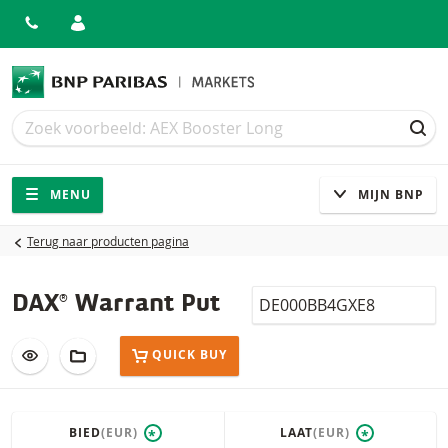
Zoek
Zoek
ZOE
Navigatie
Site navigatie
MENU
MIJN BNP
Terug naar producten pagina
Isin
DAX® Warrant Put
VOEG TOE AAN WATCHLIST
AAN PORTFOLIO TOEVOEGEN
QUICK BUY
BIED
(EUR)
LAAT
(EUR)
*
*