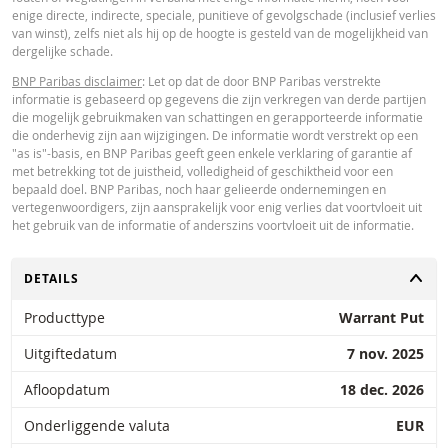
enige directe, indirecte, speciale, punitieve of gevolgschade (inclusief verlies
van winst), zelfs niet als hij op de hoogte is gesteld van de mogelijkheid van
dergelijke schade.
BNP Paribas disclaimer
: Let op dat de door BNP Paribas verstrekte
informatie is gebaseerd op gegevens die zijn verkregen van derde partijen
die mogelijk gebruikmaken van schattingen en gerapporteerde informatie
die onderhevig zijn aan wijzigingen. De informatie wordt verstrekt op een
"as is"-basis, en BNP Paribas geeft geen enkele verklaring of garantie af
met betrekking tot de juistheid, volledigheid of geschiktheid voor een
bepaald doel. BNP Paribas, noch haar gelieerde ondernemingen en
vertegenwoordigers, zijn aansprakelijk voor enig verlies dat voortvloeit uit
het gebruik van de informatie of anderszins voortvloeit uit de informatie.
TOGGLE
DETAILS
Producttype
Warrant Put
Uitgiftedatum
7 nov. 2025
Afloopdatum
18 dec. 2026
Onderliggende valuta
EUR