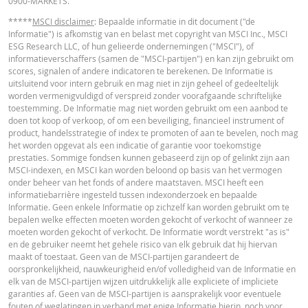
0900-MARKETS.
*****
MSCI disclaimer
: Bepaalde informatie in dit document ("de
Informatie") is afkomstig van en belast met copyright van MSCI Inc., MSCI
ESG Research LLC, of hun gelieerde ondernemingen ("MSCI"), of
informatieverschaffers (samen de "MSCI-partijen") en kan zijn gebruikt om
scores, signalen of andere indicatoren te berekenen. De Informatie is
uitsluitend voor intern gebruik en mag niet in zijn geheel of gedeeltelijk
worden vermenigvuldigd of verspreid zonder voorafgaande schriftelijke
toestemming. De Informatie mag niet worden gebruikt om een aanbod te
doen tot koop of verkoop, of om een beveiliging, financieel instrument of
product, handelsstrategie of index te promoten of aan te bevelen, noch mag
het worden opgevat als een indicatie of garantie voor toekomstige
prestaties. Sommige fondsen kunnen gebaseerd zijn op of gelinkt zijn aan
MSCI-indexen, en MSCI kan worden beloond op basis van het vermogen
onder beheer van het fonds of andere maatstaven. MSCI heeft een
informatiebarrière ingesteld tussen indexonderzoek en bepaalde
Informatie. Geen enkele Informatie op zichzelf kan worden gebruikt om te
bepalen welke effecten moeten worden gekocht of verkocht of wanneer ze
moeten worden gekocht of verkocht. De Informatie wordt verstrekt "as is"
en de gebruiker neemt het gehele risico van elk gebruik dat hij hiervan
maakt of toestaat. Geen van de MSCI-partijen garandeert de
oorspronkelijkheid, nauwkeurigheid en/of volledigheid van de Informatie en
elk van de MSCI-partijen wijzen uitdrukkelijk alle expliciete of impliciete
garanties af. Geen van de MSCI-partijen is aansprakelijk voor eventuele
fouten of weglatingen in verband met enige Informatie hierin, noch voor