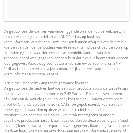
PROSPECTUS
PRODUCT PROJECTIONS
Some helper text for the product price projections, financial ad
De gepubliceerde koersen van onderliggende waarden op de website zijn
gebaseerd op eigen modellen van BNP Paribas op basis van
advised
Prospectus (NL)
URL
koersinformatie van derden. Deze koersen kunnen afwijken van de actuele
koersen van de licentiehouders van de relevante indices of beurzen waarop
UNDERLYING PRICE
PRICE PROJECTION
de onderliggende waarden worden verhandeld. Koersen worden
geconsolideerd weergegeven: dat betekent dat niet alle koersprints worden
FINAL TERMS
weergegeven. Raadpleeg voor actuele koersen uw bank of broker. BNP
Paribas is op geen enkele wijze aansprakelijk voor vertraagde of onjuiste
koers informatie op onze website.
Final Terms
URL
Disclaimer met betrekking tot de getoonde koersen
De gepubliceerde bied- en laatkoersen voor producten op onze website zijn
indicatieve bied- en laatkoersen van BNP Paribas. Deze koersen kunnen
afwijken van de actuele (bied- en laat-) koersen op Euronext Amsterdam
ESSENTIËLE BELEGGERSINFORMATIEDOCUMENTATIE
en/of OTC-handelsplatforms zoals CATS. De gepubliceerde koersen van
onderliggende waarden op deze website zijn niet bepalend bij het
monitoren van het stop loss-niveau, de rendementsgrens of andere
Essentiële
specifieke productbarrières. Daarnaast worden op deze website geen (bied-
PDF
en laat-) koersen van andere partijen weergegeven. Raadpleeg voor actuele
Beleggersinformatiedocument (NL)
(bied- en laat-) koersen het orderboek van uw koersinformatie systeem, of