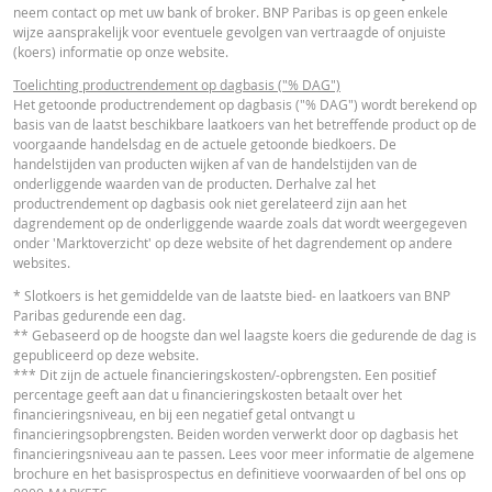
neem contact op met uw bank of broker. BNP Paribas is op geen enkele
wijze aansprakelijk voor eventuele gevolgen van vertraagde of onjuiste
FINANCIEEL OVERZICHT
(koers) informatie op onze website.
Toelichting productrendement op dagbasis ("% DAG")
Het getoonde productrendement op dagbasis ("% DAG") wordt berekend op
Financial Information
URL
basis van de laatst beschikbare laatkoers van het betreffende product op de
voorgaande handelsdag en de actuele getoonde biedkoers. De
handelstijden van producten wijken af van de handelstijden van de
onderliggende waarden van de producten. Derhalve zal het
productrendement op dagbasis ook niet gerelateerd zijn aan het
dagrendement op de onderliggende waarde zoals dat wordt weergegeven
onder 'Marktoverzicht' op deze website of het dagrendement op andere
Cost Report
URL
websites.
* Slotkoers is het gemiddelde van de laatste bied- en laatkoers van BNP
Paribas gedurende een dag.
RECENTE KOERSINFORMATIE
** Gebaseerd op de hoogste dan wel laagste koers die gedurende de dag is
gepubliceerd op deze website.
*** Dit zijn de actuele financieringskosten/-opbrengsten. Een positief
percentage geeft aan dat u financieringskosten betaalt over het
Latest Product Quotes
CSV
financieringsniveau, en bij een negatief getal ontvangt u
financieringsopbrengsten. Beiden worden verwerkt door op dagbasis het
financieringsniveau aan te passen. Lees voor meer informatie de algemene
brochure en het basisprospectus en definitieve voorwaarden of bel ons op