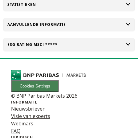
TOGGLE
STATISTIEKEN
TOGGLE
AANVULLENDE INFORMATIE
TOGGLE
ESG RATING MSCI *****
Cookies Settings
© BNP Paribas Markets 2026
INFORMATIE
Nieuwsbrieven
Visie van experts
Webinars
FAQ
JURIDISCH