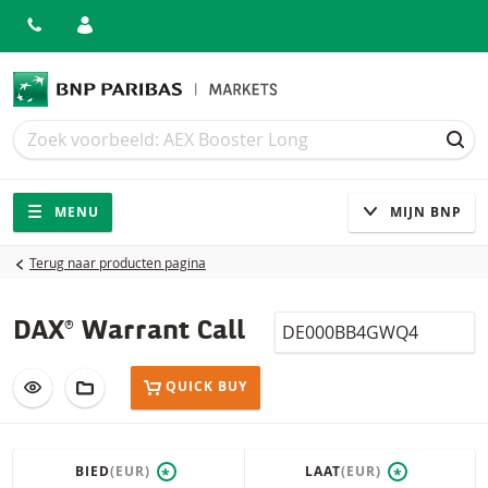
Zoek
Zoek
ZOE
Navigatie
Site navigatie
MENU
MIJN BNP
Terug naar producten pagina
Isin
DAX® Warrant Call
VOEG TOE AAN WATCHLIST
AAN PORTFOLIO TOEVOEGEN
QUICK BUY
BIED
(EUR)
LAAT
(EUR)
*
*