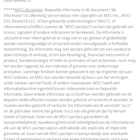
0900-MARKETS.
*****
MSCI disclaimer
: Bepaalde informatie in dit document ("de
Informatie") is afkomstig van en belast met copyright van MSCI Inc., MSCI
ESG Research LLC, of hun gelieerde ondernemingen ("MSCI"), of
informatieverschaffers (samen de "MSCI-partijen") en kan zijn gebruikt om
scores, signalen of andere indicatoren te berekenen. De Informatie is
uitsluitend voor intern gebruik en mag niet in zijn geheel of gedeeltelijk
worden vermenigvuldigd of verspreid zonder voorafgaande schriftelijke
toestemming. De Informatie mag niet worden gebruikt om een aanbod te
doen tot koop of verkoop, of om een beveiliging, financieel instrument of
product, handelsstrategie of index te promoten of aan te bevelen, noch mag
het worden opgevat als een indicatie of garantie voor toekomstige
prestaties. Sommige fondsen kunnen gebaseerd zijn op of gelinkt zijn aan
MSCI-indexen, en MSCI kan worden beloond op basis van het vermogen
onder beheer van het fonds of andere maatstaven. MSCI heeft een
informatiebarrière ingesteld tussen indexonderzoek en bepaalde
Informatie. Geen enkele Informatie op zichzelf kan worden gebruikt om te
bepalen welke effecten moeten worden gekocht of verkocht of wanneer ze
moeten worden gekocht of verkocht. De Informatie wordt verstrekt "as is"
en de gebruiker neemt het gehele risico van elk gebruik dat hij hiervan
maakt of toestaat. Geen van de MSCI-partijen garandeert de
oorspronkelijkheid, nauwkeurigheid en/of volledigheid van de Informatie en
elk van de MSCI-partijen wijzen uitdrukkelijk alle expliciete of impliciete
garanties af. Geen van de MSCI-partijen is aansprakelijk voor eventuele
fouten of weglatingen in verband met enige Informatie hierin, noch voor