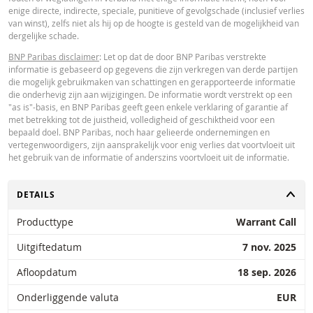
enige directe, indirecte, speciale, punitieve of gevolgschade (inclusief verlies
van winst), zelfs niet als hij op de hoogte is gesteld van de mogelijkheid van
dergelijke schade.
BNP Paribas disclaimer
: Let op dat de door BNP Paribas verstrekte
informatie is gebaseerd op gegevens die zijn verkregen van derde partijen
die mogelijk gebruikmaken van schattingen en gerapporteerde informatie
die onderhevig zijn aan wijzigingen. De informatie wordt verstrekt op een
"as is"-basis, en BNP Paribas geeft geen enkele verklaring of garantie af
met betrekking tot de juistheid, volledigheid of geschiktheid voor een
bepaald doel. BNP Paribas, noch haar gelieerde ondernemingen en
vertegenwoordigers, zijn aansprakelijk voor enig verlies dat voortvloeit uit
het gebruik van de informatie of anderszins voortvloeit uit de informatie.
TOGGLE
DETAILS
Producttype
Warrant Call
Uitgiftedatum
7 nov. 2025
Afloopdatum
18 sep. 2026
Onderliggende valuta
EUR