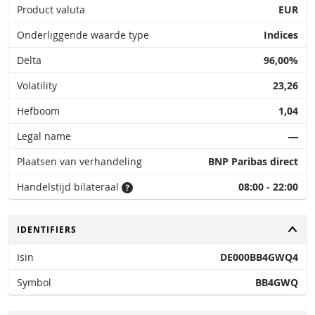
Product valuta
EUR
Onderliggende waarde type
Indices
Delta
96,00%
Volatility
23,26
Hefboom
1,04
Legal name
―
Plaatsen van verhandeling
BNP Paribas direct
Handelstijd bilateraal
08:00 - 22:00
TOGGLE
IDENTIFIERS
Isin
DE000BB4GWQ4
Symbol
BB4GWQ