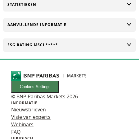
TOGGLE
STATISTIEKEN
TOGGLE
AANVULLENDE INFORMATIE
TOGGLE
ESG RATING MSCI *****
Cookies Settings
© BNP Paribas Markets 2026
INFORMATIE
Nieuwsbrieven
Visie van experts
Webinars
FAQ
JURIDISCH