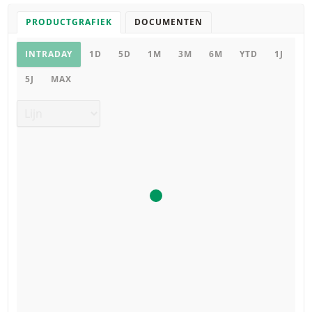
PRODUCTGRAFIEK
DOCUMENTEN
Productgrafiek
INTRADAY
1D
5D
1M
3M
6M
YTD
1J
5J
MAX
Grafiek type