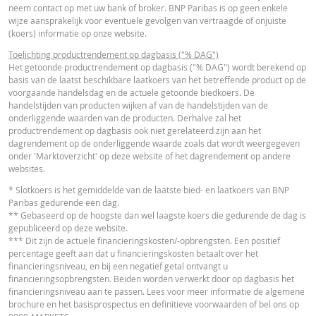
neem contact op met uw bank of broker. BNP Paribas is op geen enkele
wijze aansprakelijk voor eventuele gevolgen van vertraagde of onjuiste
FINANCIEEL OVERZICHT
(koers) informatie op onze website.
Toelichting productrendement op dagbasis ("% DAG")
Het getoonde productrendement op dagbasis ("% DAG") wordt berekend op
Financial Information
URL
basis van de laatst beschikbare laatkoers van het betreffende product op de
voorgaande handelsdag en de actuele getoonde biedkoers. De
handelstijden van producten wijken af van de handelstijden van de
onderliggende waarden van de producten. Derhalve zal het
productrendement op dagbasis ook niet gerelateerd zijn aan het
dagrendement op de onderliggende waarde zoals dat wordt weergegeven
onder 'Marktoverzicht' op deze website of het dagrendement op andere
Cost Report
URL
websites.
* Slotkoers is het gemiddelde van de laatste bied- en laatkoers van BNP
Paribas gedurende een dag.
RECENTE KOERSINFORMATIE
** Gebaseerd op de hoogste dan wel laagste koers die gedurende de dag is
gepubliceerd op deze website.
*** Dit zijn de actuele financieringskosten/-opbrengsten. Een positief
percentage geeft aan dat u financieringskosten betaalt over het
Latest Product Quotes
CSV
financieringsniveau, en bij een negatief getal ontvangt u
financieringsopbrengsten. Beiden worden verwerkt door op dagbasis het
financieringsniveau aan te passen. Lees voor meer informatie de algemene
brochure en het basisprospectus en definitieve voorwaarden of bel ons op