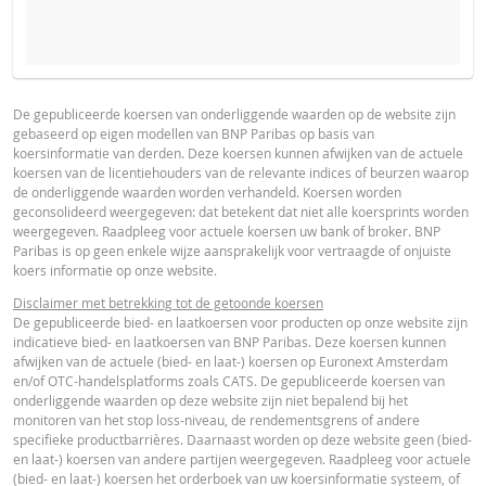
PROSPECTUS
PRODUCT PROJECTIONS
Some helper text for the product price projections, financial ad
De gepubliceerde koersen van onderliggende waarden op de website zijn
gebaseerd op eigen modellen van BNP Paribas op basis van
advised
Prospectus (NL)
URL
koersinformatie van derden. Deze koersen kunnen afwijken van de actuele
koersen van de licentiehouders van de relevante indices of beurzen waarop
UNDERLYING PRICE
PRICE PROJECTION
de onderliggende waarden worden verhandeld. Koersen worden
geconsolideerd weergegeven: dat betekent dat niet alle koersprints worden
FINAL TERMS
weergegeven. Raadpleeg voor actuele koersen uw bank of broker. BNP
Paribas is op geen enkele wijze aansprakelijk voor vertraagde of onjuiste
koers informatie op onze website.
Final Terms
URL
Disclaimer met betrekking tot de getoonde koersen
De gepubliceerde bied- en laatkoersen voor producten op onze website zijn
indicatieve bied- en laatkoersen van BNP Paribas. Deze koersen kunnen
afwijken van de actuele (bied- en laat-) koersen op Euronext Amsterdam
ESSENTIËLE BELEGGERSINFORMATIEDOCUMENTATIE
en/of OTC-handelsplatforms zoals CATS. De gepubliceerde koersen van
onderliggende waarden op deze website zijn niet bepalend bij het
monitoren van het stop loss-niveau, de rendementsgrens of andere
Essentiële
specifieke productbarrières. Daarnaast worden op deze website geen (bied-
PDF
en laat-) koersen van andere partijen weergegeven. Raadpleeg voor actuele
Beleggersinformatiedocument (NL)
(bied- en laat-) koersen het orderboek van uw koersinformatie systeem, of