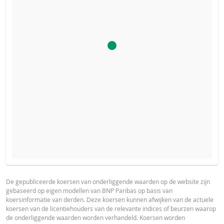
De calculator voor dit product is uitgeschakeld, omdat het
PROSPECTUS
PRODUCT PROJECTIONS
stop-loss niveau van dit product bereikt is.
Some helper text for the product price projections, financial ad
De gepubliceerde koersen van onderliggende waarden op de website zijn
gebaseerd op eigen modellen van BNP Paribas op basis van
advised
Prospectus (NL)
URL
koersinformatie van derden. Deze koersen kunnen afwijken van de actuele
koersen van de licentiehouders van de relevante indices of beurzen waarop
UNDERLYING PRICE
PRICE PROJECTION
de onderliggende waarden worden verhandeld. Koersen worden