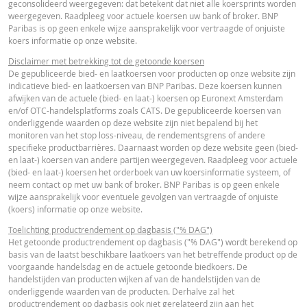
geconsolideerd weergegeven: dat betekent dat niet alle koersprints worden
FINAL TERMS
weergegeven. Raadpleeg voor actuele koersen uw bank of broker. BNP
Paribas is op geen enkele wijze aansprakelijk voor vertraagde of onjuiste
koers informatie op onze website.
Final Terms
URL
Disclaimer met betrekking tot de getoonde koersen
De gepubliceerde bied- en laatkoersen voor producten op onze website zijn
indicatieve bied- en laatkoersen van BNP Paribas. Deze koersen kunnen
afwijken van de actuele (bied- en laat-) koersen op Euronext Amsterdam
ESSENTIËLE BELEGGERSINFORMATIEDOCUMENTATIE
en/of OTC-handelsplatforms zoals CATS. De gepubliceerde koersen van
onderliggende waarden op deze website zijn niet bepalend bij het
monitoren van het stop loss-niveau, de rendementsgrens of andere
Essentiële
specifieke productbarrières. Daarnaast worden op deze website geen (bied-
PDF
en laat-) koersen van andere partijen weergegeven. Raadpleeg voor actuele
Beleggersinformatiedocument (NL)
(bied- en laat-) koersen het orderboek van uw koersinformatie systeem, of
neem contact op met uw bank of broker. BNP Paribas is op geen enkele
wijze aansprakelijk voor eventuele gevolgen van vertraagde of onjuiste
FINANCIEEL OVERZICHT
(koers) informatie op onze website.
Toelichting productrendement op dagbasis ("% DAG")
Het getoonde productrendement op dagbasis ("% DAG") wordt berekend op
Financial Information
URL
basis van de laatst beschikbare laatkoers van het betreffende product op de
voorgaande handelsdag en de actuele getoonde biedkoers. De
handelstijden van producten wijken af van de handelstijden van de
onderliggende waarden van de producten. Derhalve zal het
productrendement op dagbasis ook niet gerelateerd zijn aan het