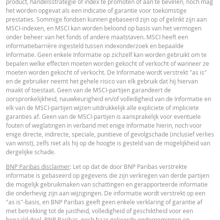
product, handelsstrategie of index te promoten of aan te bevelen, noch mag
het worden opgevat als een indicatie of garantie voor toekomstige
prestaties. Sommige fondsen kunnen gebaseerd zijn op of gelinkt zijn aan
MSCI-indexen, en MSCI kan worden beloond op basis van het vermogen
onder beheer van het fonds of andere maatstaven. MSCI heeft een
informatiebarrière ingesteld tussen indexonderzoek en bepaalde
Informatie. Geen enkele Informatie op zichzelf kan worden gebruikt om te
bepalen welke effecten moeten worden gekocht of verkocht of wanneer ze
moeten worden gekocht of verkocht. De Informatie wordt verstrekt "as is"
en de gebruiker neemt het gehele risico van elk gebruik dat hij hiervan
maakt of toestaat. Geen van de MSCI-partijen garandeert de
oorspronkelijkheid, nauwkeurigheid en/of volledigheid van de Informatie en
elk van de MSCI-partijen wijzen uitdrukkelijk alle expliciete of impliciete
garanties af. Geen van de MSCI-partijen is aansprakelijk voor eventuele
fouten of weglatingen in verband met enige Informatie hierin, noch voor
enige directe, indirecte, speciale, punitieve of gevolgschade (inclusief verlies
van winst), zelfs niet als hij op de hoogte is gesteld van de mogelijkheid van
dergelijke schade.
BNP Paribas disclaimer
: Let op dat de door BNP Paribas verstrekte
informatie is gebaseerd op gegevens die zijn verkregen van derde partijen
die mogelijk gebruikmaken van schattingen en gerapporteerde informatie
die onderhevig zijn aan wijzigingen. De informatie wordt verstrekt op een
"as is"-basis, en BNP Paribas geeft geen enkele verklaring of garantie af
met betrekking tot de juistheid, volledigheid of geschiktheid voor een
bepaald doel. BNP Paribas, noch haar gelieerde ondernemingen en