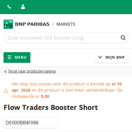
Zoek
Zoek
ZOE
Navigatie
Site navigatie
MENU
MIJN BNP
Terug naar producten pagina
Het stop loss-niveau voor dit product is bereikt op
vr 10
Stop loss-niveau bereikt
apr. 2026
en dit product is niet meer verhandelbaar.
De
restwaarde is:
0,00
.
Flow Traders Booster Short
Isin