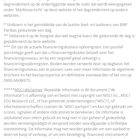
dagrendement op de onderliggende waarde zoals dat wordt weergegeven
onder 'Marktoverzicht' op deze website of het dagrendement op andere
Cost Report
URL
websites.
* Slotkoers is het gemiddelde van de laatste bied- en laatkoers van BNP
Paribas gedurende een dag.
RECENTE KOERSINFORMATIE
** Gebaseerd op de hoogste dan wel laagste koers die gedurende de dag is
gepubliceerd op deze website.
*** Dit zijn de actuele financieringskosten/-opbrengsten. Een positief
percentage geeft aan dat u financieringskosten betaalt over het
Latest Product Quotes
CSV
financieringsniveau, en bij een negatief getal ontvangt u
financieringsopbrengsten. Beiden worden verwerkt door op dagbasis het
financieringsniveau aan te passen. Lees voor meer informatie de algemene
brochure en het basisprospectus en definitieve voorwaarden of bel ons op
0900-MARKETS.
*****
MSCI disclaimer
: Bepaalde informatie in dit document ("de
Informatie") is afkomstig van en belast met copyright van MSCI Inc., MSCI
ESG Research LLC, of hun gelieerde ondernemingen ("MSCI"), of
informatieverschaffers (samen de "MSCI-partijen") en kan zijn gebruikt om
scores, signalen of andere indicatoren te berekenen. De Informatie is
uitsluitend voor intern gebruik en mag niet in zijn geheel of gedeeltelijk
worden vermenigvuldigd of verspreid zonder voorafgaande schriftelijke
toestemming. De Informatie mag niet worden gebruikt om een aanbod te
doen tot koop of verkoop, of om een beveiliging, financieel instrument of