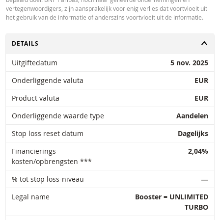
vertegenwoordigers, zijn aansprakelijk voor enig verlies dat voortvloeit uit
het gebruik van de informatie of anderszins voortvloeit uit de informatie.
TOGGLE
DETAILS
Uitgiftedatum
5 nov. 2025
Onderliggende valuta
EUR
Product valuta
EUR
Onderliggende waarde type
Aandelen
Stop loss reset datum
Dagelijks
Financierings-
2,04%
kosten/opbrengsten ***
% tot stop loss-niveau
―
Legal name
Booster = UNLIMITED
TURBO