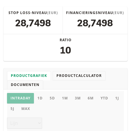
STOP LOSS-NIVEAU
(EUR)
FINANCIERINGSNIVEAU
(EUR)
28,7498
28,7498
RATIO
10
PRODUCTGRAFIEK
PRODUCTCALCULATOR
DOCUMENTEN
Productgrafiek
INTRADAY
1D
5D
1M
3M
6M
YTD
1J
5J
MAX
Grafiek type