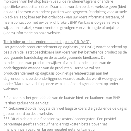
monitoren van het stop loss-niveau, de rendementsgrens of andere
Essentiële
specifieke productbarrières. Daarnaast worden op deze website geen (bied-
PDF
en laat-) koersen van andere partijen weergegeven. Raadpleeg voor actuele
Beleggersinformatiedocument (NL)
(bied- en laat-) koersen het orderboek van uw koersinformatie systeem, of
neem contact op met uw bank of broker. BNP Paribas is op geen enkele
wijze aansprakelijk voor eventuele gevolgen van vertraagde of onjuiste
OVERIGE WETTELIJKE DOCUMENTEN
(koers) informatie op onze website.
Toelichting productrendement op dagbasis ("% DAG")
Het getoonde productrendement op dagbasis ("% DAG") wordt berekend op
Notices
URL
basis van de laatst beschikbare laatkoers van het betreffende product op de
voorgaande handelsdag en de actuele getoonde biedkoers. De
handelstijden van producten wijken af van de handelstijden van de
onderliggende waarden van de producten. Derhalve zal het
FINANCIEEL OVERZICHT
productrendement op dagbasis ook niet gerelateerd zijn aan het
dagrendement op de onderliggende waarde zoals dat wordt weergegeven
onder 'Marktoverzicht' op deze website of het dagrendement op andere
websites.
Financial Information
URL
* Slotkoers is het gemiddelde van de laatste bied- en laatkoers van BNP
Paribas gedurende een dag.
** Gebaseerd op de hoogste dan wel laagste koers die gedurende de dag is
gepubliceerd op deze website.
*** Dit zijn de actuele financieringskosten/-opbrengsten. Een positief
percentage geeft aan dat u financieringskosten betaalt over het
Cost Report
URL
financieringsniveau, en bij een negatief getal ontvangt u