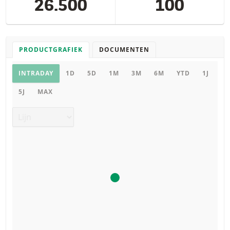
26.500
100
PRODUCTGRAFIEK
DOCUMENTEN
Productgrafiek
INTRADAY
1D
5D
1M
3M
6M
YTD
1J
5J
MAX
Grafiek type