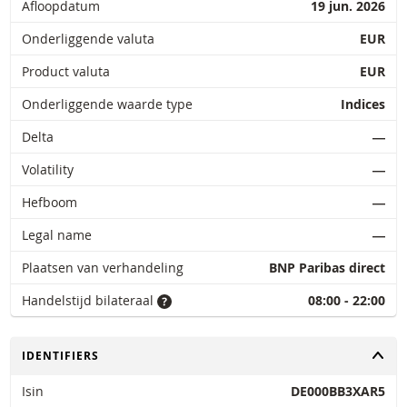
Afloopdatum
19 jun. 2026
Onderliggende valuta
EUR
Product valuta
EUR
Onderliggende waarde type
Indices
Delta
―
Volatility
―
Hefboom
―
Legal name
―
Plaatsen van verhandeling
BNP Paribas direct
Handelstijd bilateraal
08:00 - 22:00
TOGGLE
IDENTIFIERS
Isin
DE000BB3XAR5