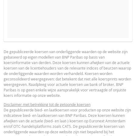
PROSPECTUS
PRODUCT PROJECTIONS
Some helper text for the product price projections, financial ad
De gepubliceerde koersen van onderliggende waarden op de website zijn
gebaseerd op eigen modellen van BNP Paribas op basis van
advised
Prospectus (NL)
URL
koersinformatie van derden. Deze koersen kunnen afwijken van de actuele
koersen van de licentiehouders van de relevante indices of beurzen waarop
UNDERLYING PRICE
PRICE PROJECTION
de onderliggende waarden worden verhandeld. Koersen worden
geconsolideerd weergegeven: dat betekent dat niet alle koersprints worden
FINAL TERMS
weergegeven. Raadpleeg voor actuele koersen uw bank of broker. BNP
Paribas is op geen enkele wijze aansprakelijk voor vertraagde of onjuiste
koers informatie op onze website.
Final Terms
URL
Disclaimer met betrekking tot de getoonde koersen
De gepubliceerde bied- en laatkoersen voor producten op onze website zijn
indicatieve bied- en laatkoersen van BNP Paribas. Deze koersen kunnen
afwijken van de actuele (bied- en laat-) koersen op Euronext Amsterdam
ESSENTIËLE BELEGGERSINFORMATIEDOCUMENTATIE
en/of OTC-handelsplatforms zoals CATS. De gepubliceerde koersen van
onderliggende waarden op deze website zijn niet bepalend bij het