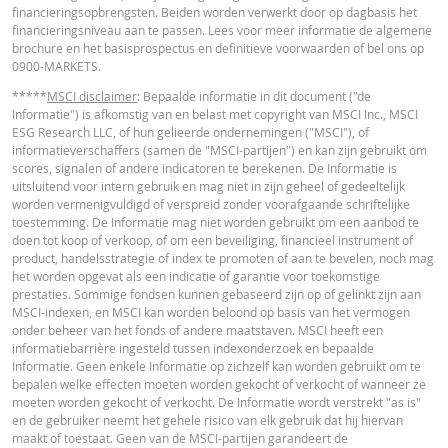
financieringsopbrengsten. Beiden worden verwerkt door op dagbasis het
financieringsniveau aan te passen. Lees voor meer informatie de algemene
brochure en het basisprospectus en definitieve voorwaarden of bel ons op
RECENTE KOERSINFORMATIE
0900-MARKETS.
*****
MSCI disclaimer
: Bepaalde informatie in dit document ("de
Informatie") is afkomstig van en belast met copyright van MSCI Inc., MSCI
Latest Product Quotes
CSV
ESG Research LLC, of hun gelieerde ondernemingen ("MSCI"), of
informatieverschaffers (samen de "MSCI-partijen") en kan zijn gebruikt om
scores, signalen of andere indicatoren te berekenen. De Informatie is
uitsluitend voor intern gebruik en mag niet in zijn geheel of gedeeltelijk
worden vermenigvuldigd of verspreid zonder voorafgaande schriftelijke
toestemming. De Informatie mag niet worden gebruikt om een aanbod te
doen tot koop of verkoop, of om een beveiliging, financieel instrument of
product, handelsstrategie of index te promoten of aan te bevelen, noch mag
het worden opgevat als een indicatie of garantie voor toekomstige
prestaties. Sommige fondsen kunnen gebaseerd zijn op of gelinkt zijn aan
MSCI-indexen, en MSCI kan worden beloond op basis van het vermogen
onder beheer van het fonds of andere maatstaven. MSCI heeft een
informatiebarrière ingesteld tussen indexonderzoek en bepaalde
Informatie. Geen enkele Informatie op zichzelf kan worden gebruikt om te
bepalen welke effecten moeten worden gekocht of verkocht of wanneer ze
moeten worden gekocht of verkocht. De Informatie wordt verstrekt "as is"
en de gebruiker neemt het gehele risico van elk gebruik dat hij hiervan
maakt of toestaat. Geen van de MSCI-partijen garandeert de