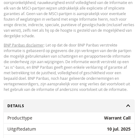
oorspronkelijkheid, nauwkeurigheid en/of volledigheid van de Informatie en
elk van de MSCI-partijen wijzen uitdrukkelijk alle expliciete of impliciete
garanties af. Geen van de MSCI-partijen is aansprakelijk voor eventuele
fouten of weglatingen in verband met enige Informatie hierin, noch voor
enige directe, indirecte, speciale, punitieve of gevolgschade (inclusief verlies
van winst), zelfs niet als hij op de hoogte is gesteld van de mogelijkheid van
dergelijke schade.
BNP Paribas disclaimer
: Let op dat de door BNP Paribas verstrekte
informatie is gebaseerd op gegevens die zijn verkregen van derde partijen
die mogelijk gebruikmaken van schattingen en gerapporteerde informatie
die onderhevig zijn aan wijzigingen. De informatie wordt verstrekt op een
"as is"-basis, en BNP Paribas geeft geen enkele verklaring of garantie af
met betrekking tot de juistheid, volledigheid of geschiktheid voor een
bepaald doel. BNP Paribas, noch haar gelieerde ondernemingen en
vertegenwoordigers, zijn aansprakelijk voor enig verlies dat voortvloeit uit
het gebruik van de informatie of anderszins voortvloeit uit de informatie.
TOGGLE
DETAILS
Producttype
Warrant Call
Uitgiftedatum
10 jul. 2025