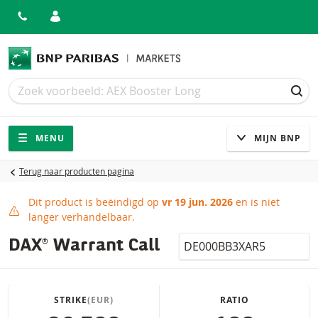
Zoek
Zoek
ZOE
Navigatie
Site navigatie
MENU
MIJN BNP
Terug naar producten pagina
Dit product is beëindigd op
vr 19 jun. 2026
en is niet
Dit product is beëindigd
langer verhandelbaar.
Isin
DAX® Warrant Call
STRIKE
(EUR)
RATIO