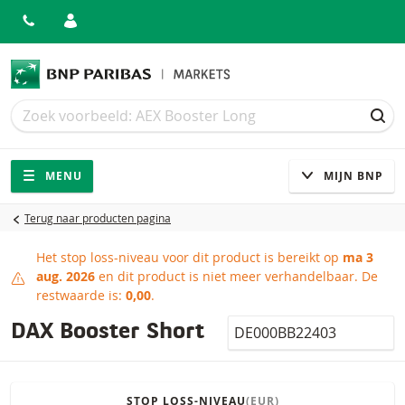
Zoek
Zoek
ZOE
Navigatie
Site navigatie
MENU
MIJN BNP
Terug naar producten pagina
Het stop loss-niveau voor dit product is bereikt op
ma 3
Stop loss-niveau bereikt
aug. 2026
en dit product is niet meer verhandelbaar.
De
restwaarde is:
0,00
.
Isin
DAX Booster Short
STOP LOSS-NIVEAU
(EUR)