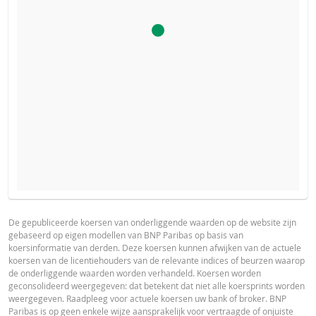
De calculator voor dit product is uitgeschakeld, omdat het
PROSPECTUS
PRODUCT PROJECTIONS
stop-loss niveau van dit product bereikt is.
Some helper text for the product price projections, financial ad
De gepubliceerde koersen van onderliggende waarden op de website zijn
gebaseerd op eigen modellen van BNP Paribas op basis van
advised
Prospectus (NL)
URL
koersinformatie van derden. Deze koersen kunnen afwijken van de actuele
koersen van de licentiehouders van de relevante indices of beurzen waarop
UNDERLYING PRICE
PRICE PROJECTION
de onderliggende waarden worden verhandeld. Koersen worden
geconsolideerd weergegeven: dat betekent dat niet alle koersprints worden
FINAL TERMS
weergegeven. Raadpleeg voor actuele koersen uw bank of broker. BNP
Paribas is op geen enkele wijze aansprakelijk voor vertraagde of onjuiste