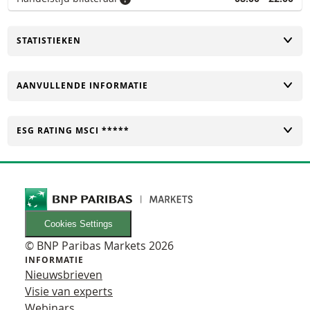
TOGGLE
STATISTIEKEN
TOGGLE
AANVULLENDE INFORMATIE
TOGGLE
ESG RATING MSCI *****
Cookies Settings
© BNP Paribas Markets 2026
INFORMATIE
Nieuwsbrieven
Visie van experts
Webinars