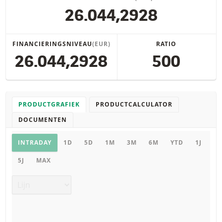
26.044,2928
FINANCIERINGSNIVEAU
(EUR)
RATIO
26.044,2928
500
PRODUCTGRAFIEK
PRODUCTCALCULATOR
DOCUMENTEN
Productgrafiek
INTRADAY
1D
5D
1M
3M
6M
YTD
1J
5J
MAX
Grafiek type