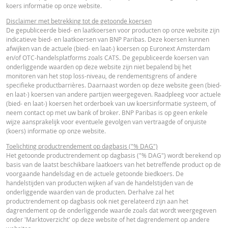
koers informatie op onze website.
Final Terms
URL
Disclaimer met betrekking tot de getoonde koersen
De gepubliceerde bied- en laatkoersen voor producten op onze website zijn
indicatieve bied- en laatkoersen van BNP Paribas. Deze koersen kunnen
afwijken van de actuele (bied- en laat-) koersen op Euronext Amsterdam
ESSENTIËLE BELEGGERSINFORMATIEDOCUMENTATIE
en/of OTC-handelsplatforms zoals CATS. De gepubliceerde koersen van
onderliggende waarden op deze website zijn niet bepalend bij het
monitoren van het stop loss-niveau, de rendementsgrens of andere
Essentiële
specifieke productbarrières. Daarnaast worden op deze website geen (bied-
PDF
en laat-) koersen van andere partijen weergegeven. Raadpleeg voor actuele
Beleggersinformatiedocument (NL)
(bied- en laat-) koersen het orderboek van uw koersinformatie systeem, of
neem contact op met uw bank of broker. BNP Paribas is op geen enkele
wijze aansprakelijk voor eventuele gevolgen van vertraagde of onjuiste
OVERIGE WETTELIJKE DOCUMENTEN
(koers) informatie op onze website.
Toelichting productrendement op dagbasis ("% DAG")
Het getoonde productrendement op dagbasis ("% DAG") wordt berekend op
Notices
URL
basis van de laatst beschikbare laatkoers van het betreffende product op de
voorgaande handelsdag en de actuele getoonde biedkoers. De
handelstijden van producten wijken af van de handelstijden van de
onderliggende waarden van de producten. Derhalve zal het
productrendement op dagbasis ook niet gerelateerd zijn aan het
Notices
URL
dagrendement op de onderliggende waarde zoals dat wordt weergegeven
onder 'Marktoverzicht' op deze website of het dagrendement op andere