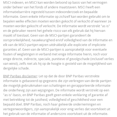
MSCI-indexen, en MSCI kan worden beloond op basis van het vermogen
onder beheer van het fonds of andere maatstaven. MSCI heeft een
informatiebarrière ingesteld tussen indexonderzoek en bepaalde
Informatie. Geen enkele Informatie op zichzelf kan worden gebruikt om te
bepalen welke effecten moeten worden gekocht of verkocht of wanneer ze
moeten worden gekocht of verkocht. De Informatie wordt verstrekt "as is"
en de gebruiker neemt het gehele risico van elk gebruik dat hij hiervan
maakt of toestaat. Geen van de MSCI-partijen garandeert de
oorspronkelijkheid, nauwkeurigheid en/of volledigheid van de Informatie en
elk van de MSCI-partijen wijzen uitdrukkelijk alle expliciete of impliciete
garanties af. Geen van de MSCI-partijen is aansprakelijk voor eventuele
fouten of weglatingen in verband met enige Informatie hierin, noch voor
enige directe, indirecte, speciale, punitieve of gevolgschade (inclusief verlies
van winst), zelfs niet als hij op de hoogte is gesteld van de mogelijkheid van
dergelijke schade.
BNP Paribas disclaimer
: Let op dat de door BNP Paribas verstrekte
informatie is gebaseerd op gegevens die zijn verkregen van derde partijen
die mogelijk gebruikmaken van schattingen en gerapporteerde informatie
die onderhevig zijn aan wijzigingen. De informatie wordt verstrekt op een
"as is"-basis, en BNP Paribas geeft geen enkele verklaring of garantie af
met betrekking tot de juistheid, volledigheid of geschiktheid voor een
bepaald doel. BNP Paribas, noch haar gelieerde ondernemingen en
vertegenwoordigers, zijn aansprakelijk voor enig verlies dat voortvloeit uit
het gebruik van de informatie of anderszins voortvloeit uit de informatie.