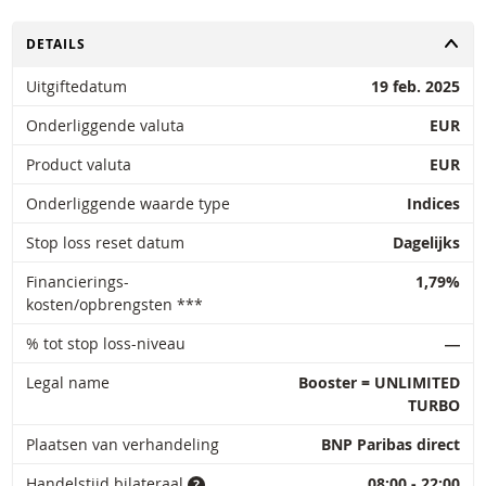
TOGGLE
DETAILS
Uitgiftedatum
19 feb. 2025
Onderliggende valuta
EUR
Product valuta
EUR
Onderliggende waarde type
Indices
Stop loss reset datum
Dagelijks
Financierings-
1,79%
kosten/opbrengsten ***
% tot stop loss-niveau
―
Legal name
Booster = UNLIMITED
TURBO
Plaatsen van verhandeling
BNP Paribas direct
Handelstijd bilateraal
08:00 - 22:00