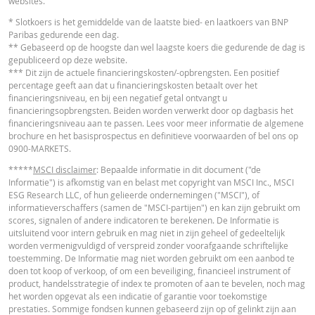
websites.
FINANCIEEL OVERZICHT
* Slotkoers is het gemiddelde van de laatste bied- en laatkoers van BNP
Paribas gedurende een dag.
** Gebaseerd op de hoogste dan wel laagste koers die gedurende de dag is
gepubliceerd op deze website.
Financial Information
URL
*** Dit zijn de actuele financieringskosten/-opbrengsten. Een positief
percentage geeft aan dat u financieringskosten betaalt over het
financieringsniveau, en bij een negatief getal ontvangt u
financieringsopbrengsten. Beiden worden verwerkt door op dagbasis het
financieringsniveau aan te passen. Lees voor meer informatie de algemene
brochure en het basisprospectus en definitieve voorwaarden of bel ons op
Cost Report
URL
0900-MARKETS.
*****
MSCI disclaimer
: Bepaalde informatie in dit document ("de
Informatie") is afkomstig van en belast met copyright van MSCI Inc., MSCI
ESG Research LLC, of hun gelieerde ondernemingen ("MSCI"), of
RECENTE KOERSINFORMATIE
informatieverschaffers (samen de "MSCI-partijen") en kan zijn gebruikt om
scores, signalen of andere indicatoren te berekenen. De Informatie is
uitsluitend voor intern gebruik en mag niet in zijn geheel of gedeeltelijk
Latest Product Quotes
CSV
worden vermenigvuldigd of verspreid zonder voorafgaande schriftelijke
toestemming. De Informatie mag niet worden gebruikt om een aanbod te
doen tot koop of verkoop, of om een beveiliging, financieel instrument of
product, handelsstrategie of index te promoten of aan te bevelen, noch mag
het worden opgevat als een indicatie of garantie voor toekomstige
prestaties. Sommige fondsen kunnen gebaseerd zijn op of gelinkt zijn aan