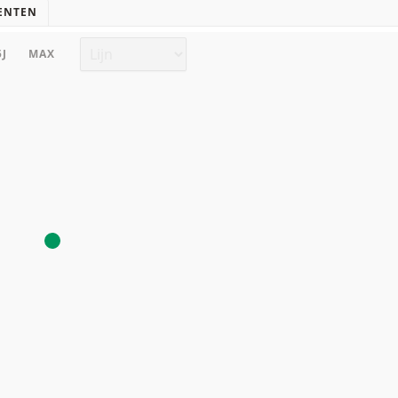
ENTEN
Grafiek type
5J
MAX