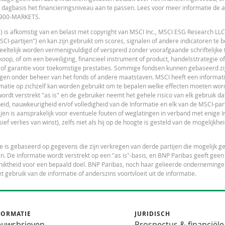
 dagbasis het financieringsniveau aan te passen. Lees voor meer informatie de
 0900-MARKETS.
") is afkomstig van en belast met copyright van MSCI Inc., MSCI ESG Research LLC
I-partijen") en kan zijn gebruikt om scores, signalen of andere indicatoren te 
gedeeltelijk worden vermenigvuldigd of verspreid zonder voorafgaande schriftelijk
Notices
L
URL
op, of om een beveiliging, financieel instrument of product, handelsstrategie of
 of garantie voor toekomstige prestaties. Sommige fondsen kunnen gebaseerd zijn
gen onder beheer van het fonds of andere maatstaven. MSCI heeft een informat
matie op zichzelf kan worden gebruikt om te bepalen welke effecten moeten wor
dt verstrekt "as is" en de gebruiker neemt het gehele risico van elk gebruik dat
eid, nauwkeurigheid en/of volledigheid van de Informatie en elk van de MSCI-part
tijen is aansprakelijk voor eventuele fouten of weglatingen in verband met enige I
L
ief verlies van winst), zelfs niet als hij op de hoogte is gesteld van de mogelijkhe
tie is gebaseerd op gegevens die zijn verkregen van derde partijen die mogelijk 
n. De informatie wordt verstrekt op een "as is"-basis, en BNP Paribas geeft geen
geschiktheid voor een bepaald doel. BNP Paribas, noch haar gelieerde onderneming
et gebruik van de informatie of anderszins voortvloeit uit de informatie.
L
FORMATIE
JURIDISCH
euwsbrieven
Prospectus & financiële