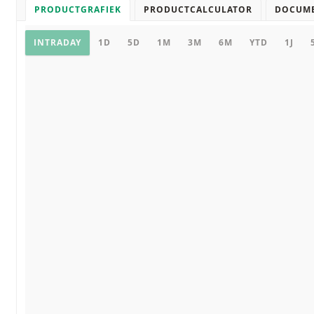
PRODUCTGRAFIEK
PRODUCTCALCULATOR
DOCUM
Productgrafiek
INTRADAY
1D
5D
1M
3M
6M
YTD
1J