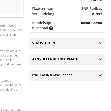
Plaatsen van
BNP Paribas
verhandeling
direct
an dit product bereikt is.
Handelstijd
08:00 - 22:00
derden. Deze
bilateraal
handeld. Koersen
aribas is op
TOGGLE
STATISTIEKEN
 van de actuele
ite zijn niet
TOGGLE
AANVULLENDE INFORMATIE
ed- en laat-)
 op met uw bank
TOGGLE
ESG RATING MSCI *****
orgaande
en. Derhalve zal
verzicht' op
 bij een negatief