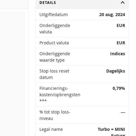
TOGGLE
DETAILS
Uitgiftedatum
20 aug. 2024
Onderliggende
EUR
valuta
Product valuta
EUR
Onderliggende
Indices
waarde type
Stop loss reset
Dagelijks
datum
Financierings-
0,79%
kosten/opbrengsten
***
% tot stop loss-
―
niveau
Legal name
Turbo = MINI
Future