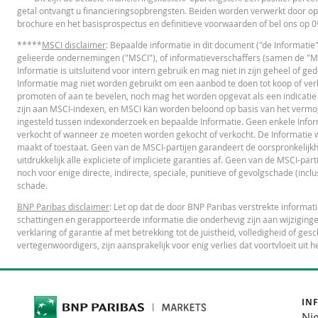
getal ontvangt u financieringsopbrengsten. Beiden worden verwerkt door op
brochure en het basisprospectus en definitieve voorwaarden of bel ons op
OVERIGE WETTELIJKE DOCUMENTEN
*****
MSCI disclaimer
: Bepaalde informatie in dit document ("de Informatie
gelieerde ondernemingen ("MSCI"), of informatieverschaffers (samen de "MSC
Informatie is uitsluitend voor intern gebruik en mag niet in zijn geheel of 
Notices
UR
Informatie mag niet worden gebruikt om een aanbod te doen tot koop of verko
promoten of aan te bevelen, noch mag het worden opgevat als een indicatie
zijn aan MSCI-indexen, en MSCI kan worden beloond op basis van het vermo
ingesteld tussen indexonderzoek en bepaalde Informatie. Geen enkele Infor
FINANCIEEL OVERZICHT
verkocht of wanneer ze moeten worden gekocht of verkocht. De Informatie wor
maakt of toestaat. Geen van de MSCI-partijen garandeert de oorspronkelijkh
uitdrukkelijk alle expliciete of impliciete garanties af. Geen van de MSCI-par
Financial Information
UR
noch voor enige directe, indirecte, speciale, punitieve of gevolgschade (inclus
schade.
BNP Paribas disclaimer
: Let op dat de door BNP Paribas verstrekte informa
schattingen en gerapporteerde informatie die onderhevig zijn aan wijziginge
verklaring of garantie af met betrekking tot de juistheid, volledigheid of 
vertegenwoordigers, zijn aansprakelijk voor enig verlies dat voortvloeit uit h
Cost Report
UR
IN
RECENTE KOERSINFORMATIE
Ni