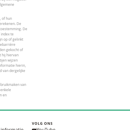
 algemene
, of hun
berekenen. De
e toestemming. De
 index te
 op of gelinkt
iebarrière
den gekocht of
 hij hiervan
ijen wijzen
nformatie hierin,
id van dergelijke
gebruikmaken van
 enkele
en en
VOLG ONS
 informatie
YouTube