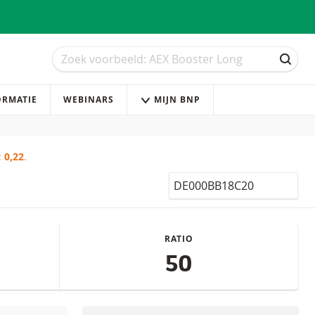
Zoek
Zoek
ZOEK
ORMATIE
WEBINARS
MIJN BNP
:
0,22
.
Isin
RATIO
50