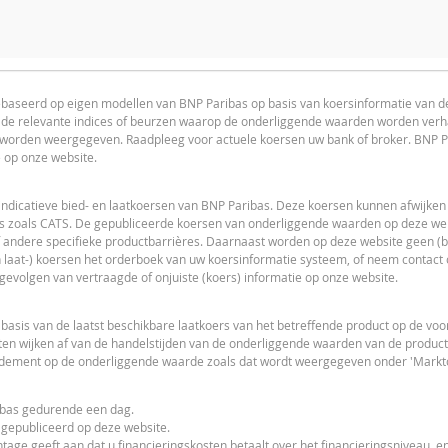
ator voor dit product is uitgeschakeld, omdat het stop-loss niveau v
advice advised
ebaseerd op eigen modellen van BNP Paribas op basis van koersinformatie van 
n de relevante indices of beurzen waarop de onderliggende waarden worden ver
L
PRICE PROJECTION
s worden weergegeven. Raadpleeg voor actuele koersen uw bank of broker. BNP P
e op onze website.
indicatieve bied- en laatkoersen van BNP Paribas. Deze koersen kunnen afwijken
s zoals CATS. De gepubliceerde koersen van onderliggende waarden op deze webs
 andere specifieke productbarrières. Daarnaast worden op deze website geen (bi
 laat-) koersen het orderboek van uw koersinformatie systeem, of neem contact
L
 gevolgen van vertraagde of onjuiste (koers) informatie op onze website.
sis van de laatst beschikbare laatkoers van het betreffende product op de vo
en wijken af van de handelstijden van de onderliggende waarden van de product
ndement op de onderliggende waarde zoals dat wordt weergegeven onder 'Markto
ribas gedurende een dag.
F
 gepubliceerd op deze website.
tage geeft aan dat u financieringskosten betaalt over het financieringsniveau, en