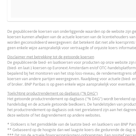
De calcul
PROSPECTUS
PRODUCT PROJECTIONS
Some helper text for the product price projections, financial 
De gepubliceerde koersen van onderliggende waarden op de website zijn g
koersen kunnen afwijken van de actuele koersen van de licentiehouders va
Prospectus (NL)
UR
UNDERLYING PRICE
worden geconsolideerd weergegeven: dat betekent dat niet alle koersprint
geen enkele wijze aansprakelijk voor vertraagde of onjuiste koers informati
Disclaimer met betrekking tot de getoonde koersen
De gepubliceerde bied- en laatkoersen voor producten op onze website zijn 
FINAL TERMS
(bied- en laat-) koersen op Euronext Amsterdam en/of OTC-handelsplatform
bepalend bij het monitoren van het stop loss-niveau, de rendementsgrens of
koersen van andere partijen weergegeven. Raadpleeg voor actuele (bied- en
Final Terms
UR
of broker. BNP Paribas is op geen enkele wijze aansprakelijk voor eventuele
Toelichting productrendement op dagbasis ("% DAG")
Het getoonde productrendement op dagbasis ("% DAG") wordt berekend op ba
handelsdag en de actuele getoonde biedkoers. De handelstijden van product
ESSENTIËLE BELEGGERSINFORMATIEDOCUMENTATIE
het productrendement op dagbasis ook niet gerelateerd zijn aan het dagre
deze website of het dagrendement op andere websites.
Essentiële
* Slotkoers is het gemiddelde van de laatste bied- en laatkoers van BNP Pa
PD
Beleggersinformatiedocument (NL)
** Gebaseerd op de hoogste dan wel laagste koers die gedurende de dag is
*** Dit zijn de actuele financieringskosten/-opbrengsten. Een positief percen