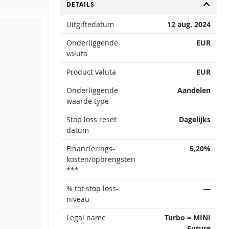
TOGGLE
DETAILS
Uitgiftedatum
12 aug. 2024
Onderliggende
EUR
valuta
Product valuta
EUR
Onderliggende
Aandelen
waarde type
Stop loss reset
Dagelijks
datum
Financierings-
5,20%
kosten/opbrengsten
***
% tot stop loss-
―
niveau
Legal name
Turbo = MINI
Future