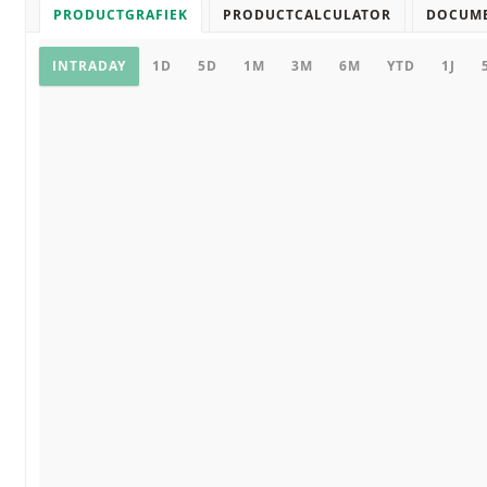
PRODUCTGRAFIEK
PRODUCTCALCULATOR
DOCUM
Productgrafiek
INTRADAY
1D
5D
1M
3M
6M
YTD
1J