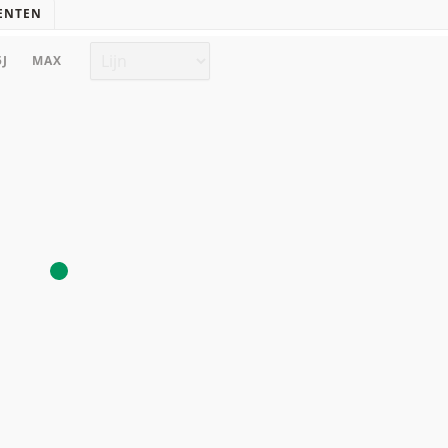
ENTEN
Grafiek type
5J
MAX