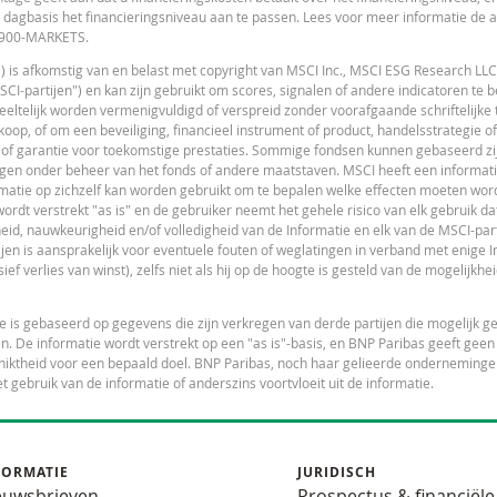
 dagbasis het financieringsniveau aan te passen. Lees voor meer informatie de
 0900-MARKETS.
") is afkomstig van en belast met copyright van MSCI Inc., MSCI ESG Research LLC
I-partijen") en kan zijn gebruikt om scores, signalen of andere indicatoren te 
gedeeltelijk worden vermenigvuldigd of verspreid zonder voorafgaande schriftelijk
Notices
L
URL
op, of om een beveiliging, financieel instrument of product, handelsstrategie of
 of garantie voor toekomstige prestaties. Sommige fondsen kunnen gebaseerd zijn
gen onder beheer van het fonds of andere maatstaven. MSCI heeft een informat
matie op zichzelf kan worden gebruikt om te bepalen welke effecten moeten wor
dt verstrekt "as is" en de gebruiker neemt het gehele risico van elk gebruik dat
eid, nauwkeurigheid en/of volledigheid van de Informatie en elk van de MSCI-part
tijen is aansprakelijk voor eventuele fouten of weglatingen in verband met enige I
L
ief verlies van winst), zelfs niet als hij op de hoogte is gesteld van de mogelijkhe
tie is gebaseerd op gegevens die zijn verkregen van derde partijen die mogelijk 
n. De informatie wordt verstrekt op een "as is"-basis, en BNP Paribas geeft geen
geschiktheid voor een bepaald doel. BNP Paribas, noch haar gelieerde onderneming
et gebruik van de informatie of anderszins voortvloeit uit de informatie.
L
FORMATIE
JURIDISCH
euwsbrieven
Prospectus & financiële