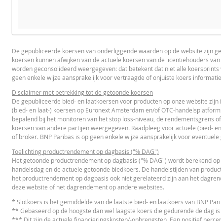
De calcul
PROSPECTUS
PRODUCT PROJECTIONS
Some helper text for the product price projections, financial 
De gepubliceerde koersen van onderliggende waarden op de website zijn g
koersen kunnen afwijken van de actuele koersen van de licentiehouders va
Prospectus (NL)
UR
UNDERLYING PRICE
worden geconsolideerd weergegeven: dat betekent dat niet alle koersprint
geen enkele wijze aansprakelijk voor vertraagde of onjuiste koers informati
Disclaimer met betrekking tot de getoonde koersen
De gepubliceerde bied- en laatkoersen voor producten op onze website zijn 
FINAL TERMS
(bied- en laat-) koersen op Euronext Amsterdam en/of OTC-handelsplatform
bepalend bij het monitoren van het stop loss-niveau, de rendementsgrens of
koersen van andere partijen weergegeven. Raadpleeg voor actuele (bied- en
Final Terms
UR
of broker. BNP Paribas is op geen enkele wijze aansprakelijk voor eventuele
Toelichting productrendement op dagbasis ("% DAG")
Het getoonde productrendement op dagbasis ("% DAG") wordt berekend op ba
handelsdag en de actuele getoonde biedkoers. De handelstijden van product
ESSENTIËLE BELEGGERSINFORMATIEDOCUMENTATIE
het productrendement op dagbasis ook niet gerelateerd zijn aan het dagre
deze website of het dagrendement op andere websites.
Essentiële
* Slotkoers is het gemiddelde van de laatste bied- en laatkoers van BNP Pa
PD
Beleggersinformatiedocument (NL)
** Gebaseerd op de hoogste dan wel laagste koers die gedurende de dag is
*** Dit zijn de actuele financieringskosten/-opbrengsten. Een positief percen