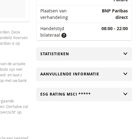
Plaatsen van
BNP Paribas
verhandeling
direct
an dit product bereikt is.
Handelstijd
08:00 - 22:00
derden. Deze
bilateraal
handeld. Koersen
aribas is op
TOGGLE
STATISTIEKEN
 van de actuele
ite zijn niet
TOGGLE
AANVULLENDE INFORMATIE
ed- en laat-)
 op met uw bank
TOGGLE
ESG RATING MSCI *****
orgaande
en. Derhalve zal
verzicht' op
 bij een negatief