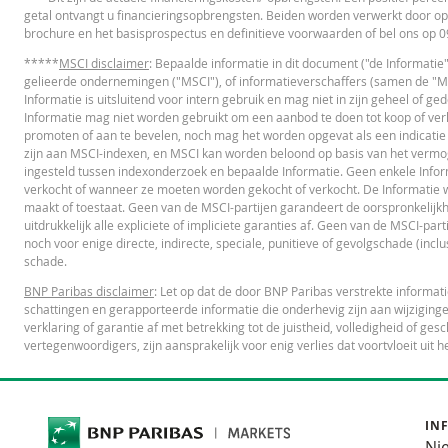
getal ontvangt u financieringsopbrengsten. Beiden worden verwerkt door op
brochure en het basisprospectus en definitieve voorwaarden of bel ons op
OVERIGE WETTELIJKE DOCUMENTEN
*****
MSCI disclaimer
: Bepaalde informatie in dit document ("de Informatie
gelieerde ondernemingen ("MSCI"), of informatieverschaffers (samen de "MSC
Informatie is uitsluitend voor intern gebruik en mag niet in zijn geheel of 
Notices
UR
Informatie mag niet worden gebruikt om een aanbod te doen tot koop of verko
promoten of aan te bevelen, noch mag het worden opgevat als een indicatie
zijn aan MSCI-indexen, en MSCI kan worden beloond op basis van het vermo
ingesteld tussen indexonderzoek en bepaalde Informatie. Geen enkele Infor
FINANCIEEL OVERZICHT
verkocht of wanneer ze moeten worden gekocht of verkocht. De Informatie wor
maakt of toestaat. Geen van de MSCI-partijen garandeert de oorspronkelijkh
uitdrukkelijk alle expliciete of impliciete garanties af. Geen van de MSCI-par
Financial Information
UR
noch voor enige directe, indirecte, speciale, punitieve of gevolgschade (inclus
schade.
BNP Paribas disclaimer
: Let op dat de door BNP Paribas verstrekte informa
schattingen en gerapporteerde informatie die onderhevig zijn aan wijziginge
verklaring of garantie af met betrekking tot de juistheid, volledigheid of 
vertegenwoordigers, zijn aansprakelijk voor enig verlies dat voortvloeit uit h
Cost Report
UR
IN
RECENTE KOERSINFORMATIE
Ni