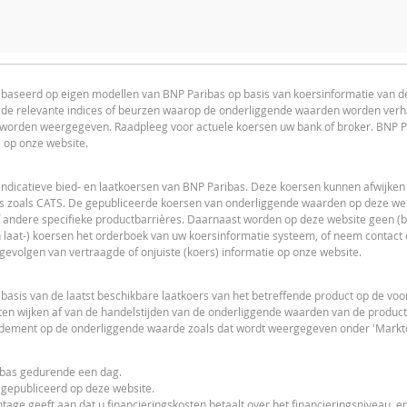
ator voor dit product is uitgeschakeld, omdat het stop-loss niveau v
advice advised
ebaseerd op eigen modellen van BNP Paribas op basis van koersinformatie van 
n de relevante indices of beurzen waarop de onderliggende waarden worden ver
L
PRICE PROJECTION
s worden weergegeven. Raadpleeg voor actuele koersen uw bank of broker. BNP P
e op onze website.
indicatieve bied- en laatkoersen van BNP Paribas. Deze koersen kunnen afwijken
s zoals CATS. De gepubliceerde koersen van onderliggende waarden op deze webs
 andere specifieke productbarrières. Daarnaast worden op deze website geen (bi
 laat-) koersen het orderboek van uw koersinformatie systeem, of neem contact
L
 gevolgen van vertraagde of onjuiste (koers) informatie op onze website.
sis van de laatst beschikbare laatkoers van het betreffende product op de vo
en wijken af van de handelstijden van de onderliggende waarden van de product
ndement op de onderliggende waarde zoals dat wordt weergegeven onder 'Markto
ribas gedurende een dag.
F
 gepubliceerd op deze website.
tage geeft aan dat u financieringskosten betaalt over het financieringsniveau, en