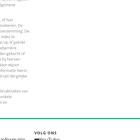
 algemene
, of hun
berekenen. De
e toestemming. De
 index te
 op of gelinkt
iebarrière
den gekocht of
 hij hiervan
ijen wijzen
nformatie hierin,
id van dergelijke
gebruikmaken van
 enkele
en en
VOLG ONS
 informatie
YouTube