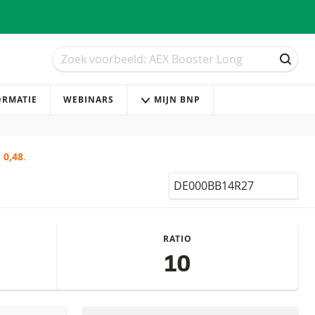
Zoek
Zoek
ZOEK
ORMATIE
WEBINARS
MIJN BNP
:
0,48
.
Isin
RATIO
10