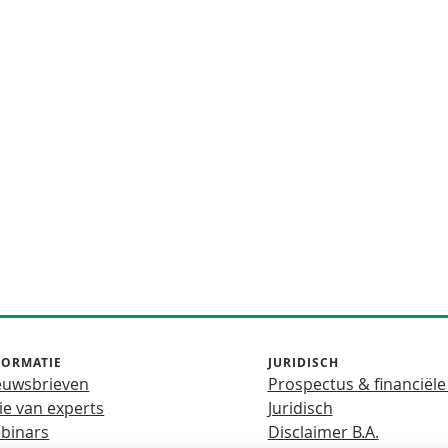
FORMATIE
JURIDISCH
euwsbrieven
Prospectus & financiële
ie van experts
Juridisch
binars
Disclaimer B.A.