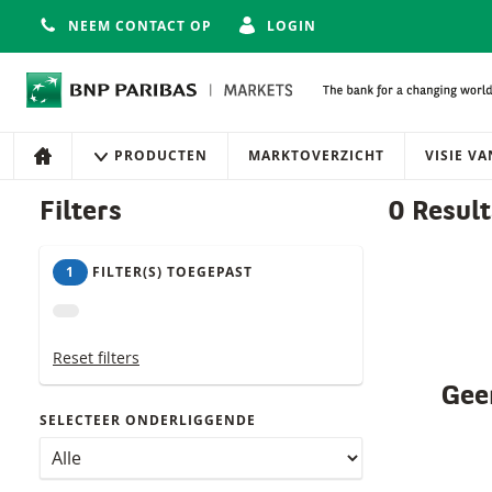
NEEM CONTACT OP
LOGIN
Navigatie
Site navigatie
PRODUCTEN
MARKTOVERZICHT
VISIE V
HOME
Producten
Filters
0 Resul
1
FILTER(S) TOEGEPAST
Reset filters
Geen
SELECTEER ONDERLIGGENDE