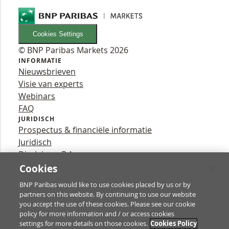
Cookies Settings
© BNP Paribas Markets 2026
INFORMATIE
Nieuwsbrieven
Visie van experts
Webinars
FAQ
JURIDISCH
Prospectus & financiële informatie
Juridisch
Disclaimer B.A.
Privacy
Cookies
VOLG ONS
BNP Paribas would like to use cookies placed by us or by
YouTube
partners on this website. By continuing to use our website
X
you accept the use of these cookies. Please see our cookie
Contact
policy for more information and / or access cookies
settings for more details on those cookies.
Cookies Policy