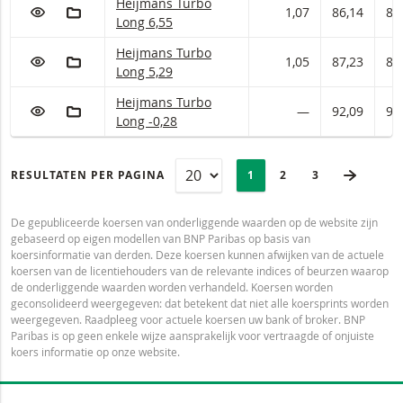
Heijmans Turbo Long Met stop loss-niveau 6,55
Heijmans Turbo
VOEG TOE AAN WATCHLIST
AAN PORTFOLIO TOEVOEGEN
1,07
86,14
86
Long 6,55
Heijmans Turbo Long Met stop loss-niveau 5,29
Heijmans Turbo
VOEG TOE AAN WATCHLIST
AAN PORTFOLIO TOEVOEGEN
1,05
87,23
87
Long 5,29
Heijmans Turbo Long Met stop loss-niveau -0,
Heijmans Turbo
VOEG TOE AAN WATCHLIST
AAN PORTFOLIO TOEVOEGEN
—
92,09
92
Long -0,28
PAGINERING
Selected:
VOLGE
RESULTATEN PER PAGINA
PAGE
1
PAGINA
2
LAATSTE PAGI
3
De gepubliceerde koersen van onderliggende waarden op de website zijn
gebaseerd op eigen modellen van BNP Paribas op basis van
koersinformatie van derden. Deze koersen kunnen afwijken van de actuele
koersen van de licentiehouders van de relevante indices of beurzen waarop
de onderliggende waarden worden verhandeld. Koersen worden
geconsolideerd weergegeven: dat betekent dat niet alle koersprints worden
weergegeven. Raadpleeg voor actuele koersen uw bank of broker. BNP
Paribas is op geen enkele wijze aansprakelijk voor vertraagde of onjuiste
koers informatie op onze website.