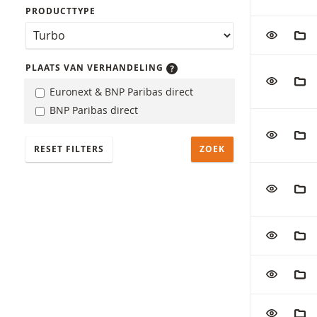
PRODUCTTYPE
VOEG TOE
AAN
PLAATS VAN VERHANDELING
VOEG TOE
AAN
Euronext & BNP Paribas direct
BNP Paribas direct
VOEG TOE
AAN
RESET FILTERS
VOEG TOE
AAN
VOEG TOE
AAN
VOEG TOE
AAN
VOEG TOE
AAN