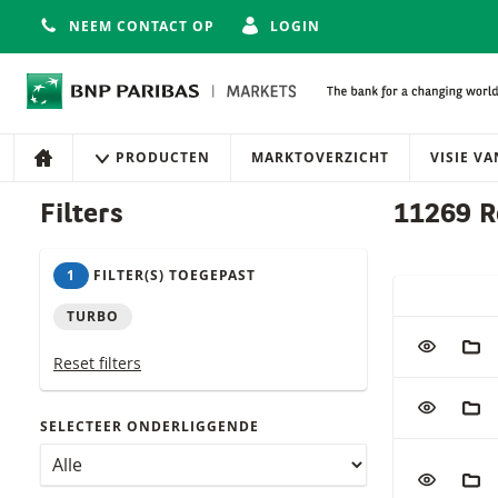
NEEM CONTACT OP
LOGIN
Navigatie
Site navigatie
PRODUCTEN
MARKTOVERZICHT
VISIE V
HOME
Producten
Filters
11269 R
1
FILTER(S) TOEGEPAST
SNELLE ACT
TURBO
Tabel met (g
VOEG TOE
AAN
Reset filters
VOEG TOE
AAN
SELECTEER ONDERLIGGENDE
VOEG TOE
AAN