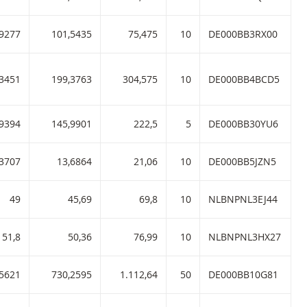
0 met ISIN code:
,9277
101,5435
75,475
10
DE000BB3RX00
B
 hefboom 2,90 met ISIN code:
,3451
199,3763
304,575
10
DE000BB4BCD5
B
met ISIN code:
,9394
145,9901
222,5
5
DE000BB30YU6
B
90 met ISIN code:
,3707
13,6864
21,06
10
DE000BB5JZN5
B
 2,90 met ISIN code:
49
45,69
69,8
10
NLBNPNL3EJ44
boom 2,90 met ISIN code:
51,8
50,36
76,99
10
NLBNPNL3HX27
met ISIN code:
,5621
730,2595
1.112,64
50
DE000BB10G81
B
hefboom 2,91 met ISIN code: