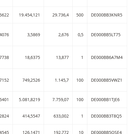
boom 2,90 met ISIN code:
,6622
19.454,121
29.736,4
500
DE000BB3KNR5
B
408 en hefboom 2,90 met ISIN code:
,4076
3,5869
2,676
0,5
DE000BB5LT75
B
4 en hefboom 2,90 met ISIN code:
,7738
18,6375
13,877
1
DE000BB6A7M4
B
oom 2,90 met ISIN code:
,7152
749,2526
1.145,7
100
DE000BB5VWZ1
B
2,90 met ISIN code:
,6401
5.081,8219
7.759,07
100
DE000BB1TJE6
B
 met ISIN code:
,2824
414,5547
633,002
1
DE000BB3T8Q5
B
 2,90 met ISIN code:
,4545
126,1471
192,772
10
DE000BB5QSE4
B