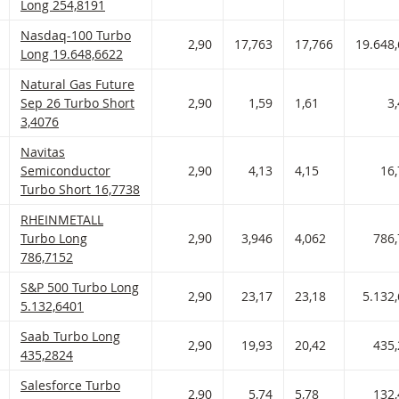
Long 254,8191
Nasdaq-100 Turbo Long Met stop loss-niveau 19.648,662 en hef
Nasdaq-100 Turbo
 AAN WATCHLIST
 PORTFOLIO TOEVOEGEN
2,90
17,763
17,766
19.648
Long 19.648,6622
Natural Gas Future Sep 26 Turbo Short Met stop loss-niveau 3,
Natural Gas Future
 AAN WATCHLIST
 PORTFOLIO TOEVOEGEN
Sep 26 Turbo Short
2,90
1,59
1,61
3
3,4076
Navitas Semiconductor Turbo Short Met stop loss-niveau 16,77
Navitas
 AAN WATCHLIST
 PORTFOLIO TOEVOEGEN
Semiconductor
2,90
4,13
4,15
16
Turbo Short 16,7738
RHEINMETALL Turbo Long Met stop loss-niveau 786,715 en hefb
RHEINMETALL
 AAN WATCHLIST
 PORTFOLIO TOEVOEGEN
Turbo Long
2,90
3,946
4,062
786
786,7152
S&P 500 Turbo Long Met stop loss-niveau 5.132,64 en hefboom 
S&P 500 Turbo Long
 AAN WATCHLIST
 PORTFOLIO TOEVOEGEN
2,90
23,17
23,18
5.132
5.132,6401
Saab Turbo Long Met stop loss-niveau 435,282 en hefboom 2,90
Saab Turbo Long
 AAN WATCHLIST
 PORTFOLIO TOEVOEGEN
2,90
19,93
20,42
435
435,2824
Salesforce Turbo Long Met stop loss-niveau 132,454 en hefboom
Salesforce Turbo
 AAN WATCHLIST
 PORTFOLIO TOEVOEGEN
2,90
5,74
5,78
132