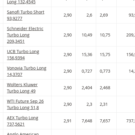
Long 132,4545
Sanofi Turbo Short Met stop loss-niveau 93,928 en hefboom 2,9
Sanofi Turbo Short
 AAN WATCHLIST
 PORTFOLIO TOEVOEGEN
2,90
2,6
2,69
93
93,9277
Schneider Electric Turbo Long Met stop loss-niveau 209,345 en
Schneider Electric
 AAN WATCHLIST
 PORTFOLIO TOEVOEGEN
Turbo Long
2,90
10,49
10,75
209
209,3451
UCB Turbo Long Met stop loss-niveau 156,939 en hefboom 2,90 
UCB Turbo Long
 AAN WATCHLIST
 PORTFOLIO TOEVOEGEN
2,90
15,36
15,75
156
156,9394
Vonovia Turbo Long Met stop loss-niveau 14,371 en hefboom 2,
Vonovia Turbo Long
 AAN WATCHLIST
 PORTFOLIO TOEVOEGEN
2,90
0,727
0,773
14
14,3707
Wolters Kluwer Turbo Long Met stop loss-niveau 49 en hefboom
Wolters Kluwer
 AAN WATCHLIST
 PORTFOLIO TOEVOEGEN
2,90
2,404
2,468
Turbo Long 49
WTI Future Sep 26 Turbo Long Met stop loss-niveau 51,8 en hef
WTI Future Sep 26
 AAN WATCHLIST
 PORTFOLIO TOEVOEGEN
2,90
2,3
2,31
Turbo Long 51,8
AEX Turbo Long Met stop loss-niveau 737,562 en hefboom 2,91 
AEX Turbo Long
 AAN WATCHLIST
 PORTFOLIO TOEVOEGEN
2,91
7,648
7,657
737
737,5621
Anglo American Turbo Long Met stop loss-niveau 2.778,095 en 
Anglo American