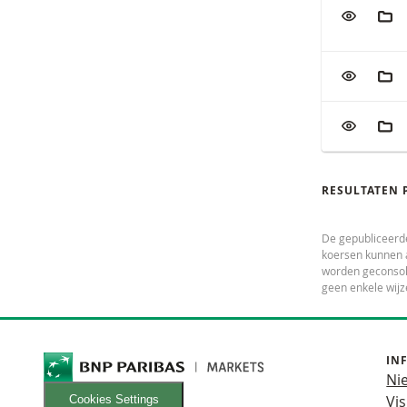
VOEG TOE
AAN
VOEG TOE
AAN
VOEG TOE
AAN
RESULTATEN 
De gepubliceerd
koersen kunnen a
worden geconsoli
geen enkele wijz
IN
Ni
Vis
Cookies Settings