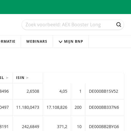
Zoek
Zoek
ZOEK
ORMATIE
WEBINARS
MIJN BNP
SL
ISIN
 ISIN code:
,8496
2,6508
4,05
1
DE000BB1SV52
B
m 2,90 met ISIN code:
,0497
11.180,0473
17.108,826
200
DE000BB337N6
B
n hefboom 2,90 met ISIN code:
,8191
242,6849
371,2
10
DE000BB2BYG6
B