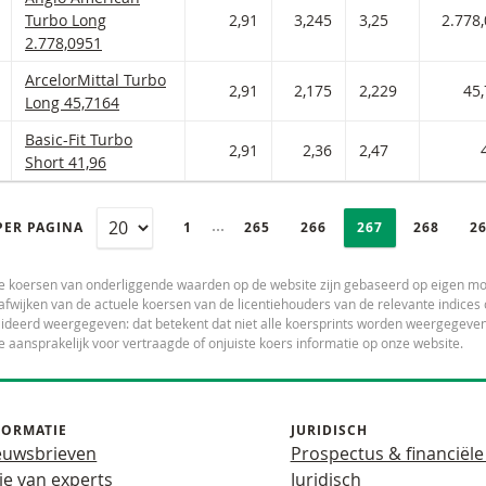
 AAN WATCHLIST
 PORTFOLIO TOEVOEGEN
Turbo Long
2,91
3,245
3,25
2.778
2.778,0951
ArcelorMittal Turbo Long Met stop loss-niveau 45,716 en hefbo
ArcelorMittal Turbo
 AAN WATCHLIST
 PORTFOLIO TOEVOEGEN
2,91
2,175
2,229
45
Long 45,7164
Basic-Fit Turbo Short Met stop loss-niveau 41,96 en hefboom 2,
Basic-Fit Turbo
 AAN WATCHLIST
 PORTFOLIO TOEVOEGEN
2,91
2,36
2,47
Short 41,96
PAGINERING
Selected:
Ingeklapte pagina’s
PER PAGINA
PAGE
1
PAGINA
265
PAGINA
266
PAGINA
267
PAGINA
268
P
2
e koersen van onderliggende waarden op de website zijn gebaseerd op eigen mo
fwijken van de actuele koersen van de licentiehouders van de relevante indic
deerd weergegeven: dat betekent dat niet alle koersprints worden weergegeven.
e aansprakelijk voor vertraagde of onjuiste koers informatie op onze website.
FORMATIE
JURIDISCH
euwsbrieven
Prospectus & financiële
ie van experts
Juridisch