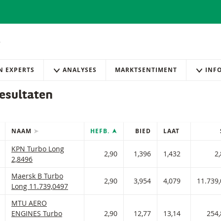
AN EXPERTS
ANALYSES
MARKTSENTIMENT
INF
esultaten
NAAM
HEFB.
BIED
LAAT
IES
efilterde) producten.
KPN Turbo Long Met stop loss-niveau 2,85 en hefboom 2,90 met
KPN Turbo Long
 AAN WATCHLIST
 PORTFOLIO TOEVOEGEN
2,90
1,396
1,432
2
2,8496
Maersk B Turbo Long Met stop loss-niveau 11.739,05 en hefboo
Maersk B Turbo
 AAN WATCHLIST
 PORTFOLIO TOEVOEGEN
2,90
3,954
4,079
11.739
Long 11.739,0497
MTU AERO ENGINES Turbo Long Met stop loss-niveau 254,819 e
MTU AERO
 AAN WATCHLIST
 PORTFOLIO TOEVOEGEN
ENGINES Turbo
2,90
12,77
13,14
254