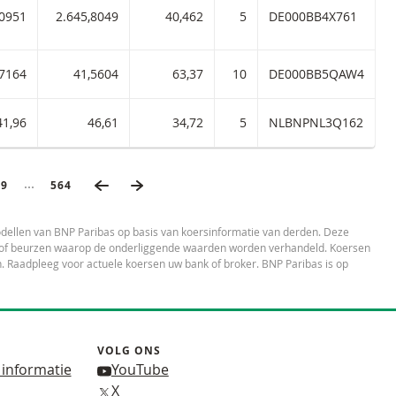
,0951
2.645,8049
40,462
5
DE000BB4X761
B
om 2,91 met ISIN code:
,7164
41,5604
63,37
10
DE000BB5QAW4
B
91 met ISIN code:
41,96
46,61
34,72
5
NLBNPNL3Q162
VORIGE PAGINA
VOLGENDE PAGINA
Ingeklapte pagina’s
AGINA
69
LAATSTE PAGINA
564
dellen van BNP Paribas op basis van koersinformatie van derden. Deze
es of beurzen waarop de onderliggende waarden worden verhandeld. Koersen
 Raadpleeg voor actuele koersen uw bank of broker. BNP Paribas is op
VOLG ONS
 informatie
YouTube
X