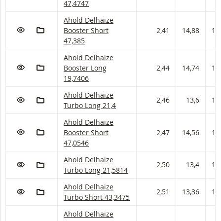
47,4747
Ahold Delhaize Booster met ISIN code:
Ahold Delhaize
VOEG TOE AAN WATCHLIST
AAN PORTFOLIO TOEVOEGEN
Booster Short
2,41
14,88
15
47,385
Ahold Delhaize Booster met ISIN code:
Ahold Delhaize
VOEG TOE AAN WATCHLIST
AAN PORTFOLIO TOEVOEGEN
Booster Long
2,44
14,74
15
19,7406
Ahold Delhaize Turbo met ISIN code:
Ahold Delhaize
VOEG TOE AAN WATCHLIST
AAN PORTFOLIO TOEVOEGEN
2,46
13,6
13
Turbo Long 21,4
Ahold Delhaize Booster met ISIN code:
Ahold Delhaize
VOEG TOE AAN WATCHLIST
AAN PORTFOLIO TOEVOEGEN
Booster Short
2,47
14,56
14
47,0546
Ahold Delhaize Turbo met ISIN code:
Ahold Delhaize
VOEG TOE AAN WATCHLIST
AAN PORTFOLIO TOEVOEGEN
2,50
13,4
13
Turbo Long 21,5814
Ahold Delhaize Turbo met ISIN code:
Ahold Delhaize
VOEG TOE AAN WATCHLIST
AAN PORTFOLIO TOEVOEGEN
2,51
13,36
13
Turbo Short 43,3475
Ahold Delhaize Booster met ISIN code:
Ahold Delhaize
VOEG TOE AAN WATCHLIST
AAN PORTFOLIO TOEVOEGEN