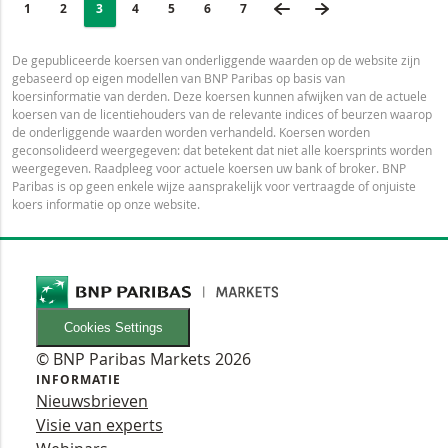
Selected:
VORIGE PAGINA
VOLGENDE PAGI
PAGE
1
PAGINA
2
PAGINA
3
PAGINA
4
PAGINA
5
PAGINA
6
LAATSTE PAGINA
7
De gepubliceerde koersen van onderliggende waarden op de website zijn
gebaseerd op eigen modellen van BNP Paribas op basis van
koersinformatie van derden. Deze koersen kunnen afwijken van de actuele
koersen van de licentiehouders van de relevante indices of beurzen waarop
de onderliggende waarden worden verhandeld. Koersen worden
geconsolideerd weergegeven: dat betekent dat niet alle koersprints worden
weergegeven. Raadpleeg voor actuele koersen uw bank of broker. BNP
Paribas is op geen enkele wijze aansprakelijk voor vertraagde of onjuiste
koers informatie op onze website.
Cookies Settings
© BNP Paribas Markets 2026
INFORMATIE
Nieuwsbrieven
Visie van experts