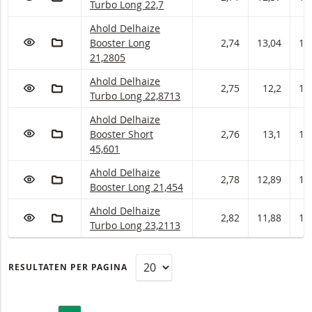
Turbo Long 22,7
Ahold Delhaize Booster met ISIN code:
Ahold Delhaize
VOEG TOE AAN WATCHLIST
AAN PORTFOLIO TOEVOEGEN
Booster Long
2,74
13,04
13
21,2805
Ahold Delhaize Turbo met ISIN code:
Ahold Delhaize
VOEG TOE AAN WATCHLIST
AAN PORTFOLIO TOEVOEGEN
2,75
12,2
12
Turbo Long 22,8713
Ahold Delhaize Booster met ISIN code:
Ahold Delhaize
VOEG TOE AAN WATCHLIST
AAN PORTFOLIO TOEVOEGEN
Booster Short
2,76
13,1
13
45,601
Ahold Delhaize Booster met ISIN code:
Ahold Delhaize
VOEG TOE AAN WATCHLIST
AAN PORTFOLIO TOEVOEGEN
2,78
12,89
13
Booster Long 21,454
Ahold Delhaize Turbo met ISIN code:
Ahold Delhaize
VOEG TOE AAN WATCHLIST
AAN PORTFOLIO TOEVOEGEN
2,82
11,88
12
Turbo Long 23,2113
RESULTATEN PER PAGINA
PAGINERING