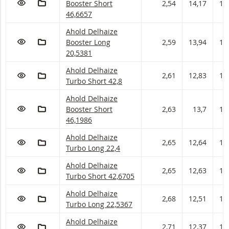
Booster Short
2,54
14,17
14
46,6657
Ahold Delhaize Booster met ISIN code:
Ahold Delhaize
VOEG TOE AAN WATCHLIST
AAN PORTFOLIO TOEVOEGEN
Booster Long
2,59
13,94
14
20,5381
Ahold Delhaize Turbo met ISIN code:
Ahold Delhaize
VOEG TOE AAN WATCHLIST
AAN PORTFOLIO TOEVOEGEN
2,61
12,83
13
Turbo Short 42,8
Ahold Delhaize Booster met ISIN code:
Ahold Delhaize
VOEG TOE AAN WATCHLIST
AAN PORTFOLIO TOEVOEGEN
Booster Short
2,63
13,7
13
46,1986
Ahold Delhaize Turbo met ISIN code:
Ahold Delhaize
VOEG TOE AAN WATCHLIST
AAN PORTFOLIO TOEVOEGEN
2,65
12,64
12
Turbo Long 22,4
Ahold Delhaize Turbo met ISIN code:
Ahold Delhaize
VOEG TOE AAN WATCHLIST
AAN PORTFOLIO TOEVOEGEN
2,65
12,63
12
Turbo Short 42,6705
Ahold Delhaize Turbo met ISIN code:
Ahold Delhaize
VOEG TOE AAN WATCHLIST
AAN PORTFOLIO TOEVOEGEN
2,68
12,51
12
Turbo Long 22,5367
Ahold Delhaize Turbo met ISIN code:
Ahold Delhaize
VOEG TOE AAN WATCHLIST
AAN PORTFOLIO TOEVOEGEN
2,71
12,37
12