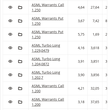
ASML Warrants met ISIN code:
ASML Warrants Call
VOEG TOE AAN WATCHLIST
AAN PORTFOLIO TOEVOEGEN
4,64
27,64
28
1.250
ASML Warrants met ISIN code:
ASML Warrants Put
VOEG TOE AAN WATCHLIST
AAN PORTFOLIO TOEVOEGEN
3,67
7,42
8,
1.250
ASML Warrants met ISIN code:
ASML Warrants Put
VOEG TOE AAN WATCHLIST
AAN PORTFOLIO TOEVOEGEN
5,75
1,69
2,
1.250
ASML Turbo met ISIN code:
ASML Turbo Long
VOEG TOE AAN WATCHLIST
AAN PORTFOLIO TOEVOEGEN
4,16
3,618
3,
1.229,0479
ASML Turbo met ISIN code:
ASML Turbo Long
VOEG TOE AAN WATCHLIST
AAN PORTFOLIO TOEVOEGEN
3,91
3,851
3,
1.204,0872
ASML Turbo met ISIN code:
ASML Turbo Long
VOEG TOE AAN WATCHLIST
AAN PORTFOLIO TOEVOEGEN
3,90
3,856
3,
1.202,7
ASML Warrants met ISIN code:
ASML Warrants Call
VOEG TOE AAN WATCHLIST
AAN PORTFOLIO TOEVOEGEN
4,21
32,05
33
1.200
ASML Warrants met ISIN code:
ASML Warrants Call
VOEG TOE AAN WATCHLIST
AAN PORTFOLIO TOEVOEGEN
3,18
37,65
38
1.200