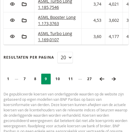
ASML Turbo met ISIN code:
ASML Turbo Long
VOEG TOE AAN WATCHLIST
AAN PORTFOLIO TOEVOEGEN
3,74
4,021
4,
1.185,7546
ASML Booster met ISIN code:
ASML Booster Long
VOEG TOE AAN WATCHLIST
AAN PORTFOLIO TOEVOEGEN
4,53
3,602
3,
1.173,3763
ASML Turbo met ISIN code:
ASML Turbo Long
VOEG TOE AAN WATCHLIST
AAN PORTFOLIO TOEVOEGEN
3,60
4,177
4,
1.169,0107
RESULTATEN PER PAGINA
PAGINERING
Selected:
VORIGE PAGI
VOLGEN
Ingeklapte pagina’s
Ingeklapte pagina’s
PAGE
1
PAGINA
7
PAGINA
8
PAGINA
9
PAGINA
10
PAGINA
11
LAATSTE PAGINA
27
De gepubliceerde koersen van onderliggende waarden op de website zijn
gebaseerd op eigen modellen van BNP Paribas op basis van
koersinformatie van derden. Deze koersen kunnen afwijken van de actuele
koersen van de licentiehouders van de relevante indices of beurzen waarop
de onderliggende waarden worden verhandeld. Koersen worden
geconsolideerd weergegeven: dat betekent dat niet alle koersprints worden
weergegeven. Raadpleeg voor actuele koersen uw bank of broker. BNP
Paribas is op geen enkele wijze aansprakelijk voor vertraagde of onjuiste