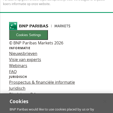
koers informatie op onze website.
Cookies Settings
© BNP Paribas Markets 2026
INFORMATIE
Nieuwsbrieven
Visie van experts
Webinars
FAQ
JURIDISCH
Prospectus & financiële informatie
Juridisch
Disclaimer B.A.
Privacy
Cookies
VOLG ONS
BNP Paribas would like to use cookies placed by us or by
YouTube