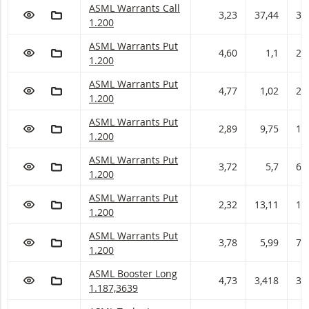
ASML Warrants met ISIN code:
ASML Warrants Call
VOEG TOE AAN WATCHLIST
AAN PORTFOLIO TOEVOEGEN
3,23
37,44
38
1.200
ASML Warrants met ISIN code:
ASML Warrants Put
VOEG TOE AAN WATCHLIST
AAN PORTFOLIO TOEVOEGEN
4,60
1,1
2,
1.200
ASML Warrants met ISIN code:
ASML Warrants Put
VOEG TOE AAN WATCHLIST
AAN PORTFOLIO TOEVOEGEN
4,77
1,02
2,
1.200
ASML Warrants met ISIN code:
ASML Warrants Put
VOEG TOE AAN WATCHLIST
AAN PORTFOLIO TOEVOEGEN
2,89
9,75
10
1.200
ASML Warrants met ISIN code:
ASML Warrants Put
VOEG TOE AAN WATCHLIST
AAN PORTFOLIO TOEVOEGEN
3,72
5,7
6,
1.200
ASML Warrants met ISIN code:
ASML Warrants Put
VOEG TOE AAN WATCHLIST
AAN PORTFOLIO TOEVOEGEN
2,32
13,11
14
1.200
ASML Warrants met ISIN code:
ASML Warrants Put
VOEG TOE AAN WATCHLIST
AAN PORTFOLIO TOEVOEGEN
3,78
5,99
7,
1.200
ASML Booster met ISIN code:
ASML Booster Long
VOEG TOE AAN WATCHLIST
AAN PORTFOLIO TOEVOEGEN
4,73
3,418
3,
1.187,3639