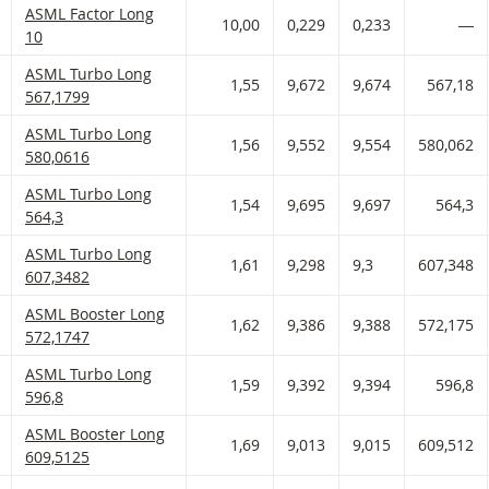
ASML Factor met ISIN code:
ASML Factor Long
 AAN WATCHLIST
 PORTFOLIO TOEVOEGEN
10,00
0,229
0,233
―
10
ASML Turbo met ISIN code:
ASML Turbo Long
 AAN WATCHLIST
 PORTFOLIO TOEVOEGEN
1,55
9,672
9,674
567,18
567,1799
ASML Turbo met ISIN code:
ASML Turbo Long
 AAN WATCHLIST
 PORTFOLIO TOEVOEGEN
1,56
9,552
9,554
580,062
580,0616
ASML Turbo met ISIN code:
ASML Turbo Long
 AAN WATCHLIST
 PORTFOLIO TOEVOEGEN
1,54
9,695
9,697
564,3
564,3
ASML Turbo met ISIN code:
ASML Turbo Long
 AAN WATCHLIST
 PORTFOLIO TOEVOEGEN
1,61
9,298
9,3
607,348
607,3482
ASML Booster met ISIN code:
ASML Booster Long
 AAN WATCHLIST
 PORTFOLIO TOEVOEGEN
1,62
9,386
9,388
572,175
572,1747
ASML Turbo met ISIN code:
ASML Turbo Long
 AAN WATCHLIST
 PORTFOLIO TOEVOEGEN
1,59
9,392
9,394
596,8
596,8
ASML Booster met ISIN code:
ASML Booster Long
 AAN WATCHLIST
 PORTFOLIO TOEVOEGEN
1,69
9,013
9,015
609,512
609,5125