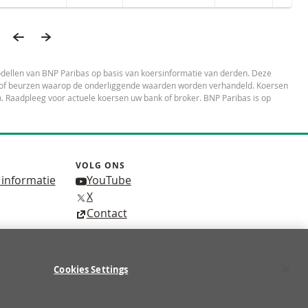
VORIGE PAGINA
VOLGENDE PAGINA
pte pagina’s
ATSTE PAGINA
dellen van BNP Paribas op basis van koersinformatie van derden. Deze
es of beurzen waarop de onderliggende waarden worden verhandeld. Koersen
 Raadpleeg voor actuele koersen uw bank of broker. BNP Paribas is op
VOLG ONS
 informatie
YouTube
X
Contact
Cookies Settings
p de 10 retailbeleggers verliest geld met de handel
TERU
tteren.