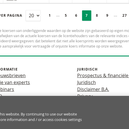
PAGINERING
Selected:
Ingeklapte pagina’s
Ingekla
PER PAGINA
PAGE
1
PAGINA
5
PAGINA
6
PAGINA
7
PAGINA
8
PAGINA
9
LA
27
e koersen van onderliggende waarden op de website zijn gebaseerd op eigen mo
fwijken van de actuele koersen van de licentiehouders van de relevante indic
deerd weergegeven: dat betekent dat niet alle koersprints worden weergegeven.
e aansprakelijk voor vertraagde of onjuiste koers informatie op onze website.
FORMATIE
JURIDISCH
euwsbrieven
Prospectus & financiële
ie van experts
Juridisch
binars
Disclaimer B.A.
Q
Privacy
his website. By continuing to use our website
fboomeffect een hoog risico mee van snel oplopende verliezen. 7 o
more information and / or access cookies settings
rken en dat u nagaat of u zich het hoge risico op verlies kunt permi