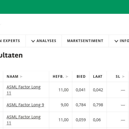
AN EXPERTS
ANALYSES
MARKTSENTIMENT
INF
ultaten
NAAM
HEFB.
BIED
LAAT
SL
IES
efilterde) producten.
ASML Factor met ISIN code:
ASML Factor Long
 AAN WATCHLIST
 PORTFOLIO TOEVOEGEN
11,00
0,041
0,042
―
11
 AAN WATCHLIST
 PORTFOLIO TOEVOEGEN
ASML Factor met ISIN code:
ASML Factor Long 9
9,00
0,784
0,798
―
ASML Factor met ISIN code:
ASML Factor Long
 AAN WATCHLIST
 PORTFOLIO TOEVOEGEN
11,00
0,059
0,06
―
11