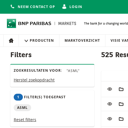
NEEM CONTACT OP
LOGIN
Navigatie
Site navigatie
PRODUCTEN
MARKTOVERZICHT
VISIE V
HOME
Producten
Filters
525 Res
ZOEKRESULTATEN VOOR:
"ASML"
SNELLE ACT
Herstel zoekopdracht
Tabel met (g
VOEG TOE
AAN
1
FILTER(S) TOEGEPAST
VOEG TOE
AAN
ASML
VOEG TOE
AAN
Reset filters