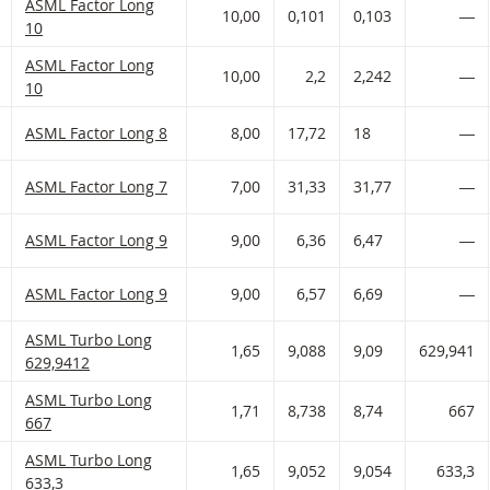
ASML Factor met ISIN code:
ASML Factor Long
 AAN WATCHLIST
 PORTFOLIO TOEVOEGEN
10,00
0,101
0,103
―
10
ASML Factor met ISIN code:
ASML Factor Long
 AAN WATCHLIST
 PORTFOLIO TOEVOEGEN
10,00
2,2
2,242
―
10
 AAN WATCHLIST
 PORTFOLIO TOEVOEGEN
ASML Factor met ISIN code:
ASML Factor Long 8
8,00
17,72
18
―
 AAN WATCHLIST
 PORTFOLIO TOEVOEGEN
ASML Factor met ISIN code:
ASML Factor Long 7
7,00
31,33
31,77
―
 AAN WATCHLIST
 PORTFOLIO TOEVOEGEN
ASML Factor met ISIN code:
ASML Factor Long 9
9,00
6,36
6,47
―
 AAN WATCHLIST
 PORTFOLIO TOEVOEGEN
ASML Factor met ISIN code:
ASML Factor Long 9
9,00
6,57
6,69
―
ASML Turbo met ISIN code:
ASML Turbo Long
 AAN WATCHLIST
 PORTFOLIO TOEVOEGEN
1,65
9,088
9,09
629,941
629,9412
ASML Turbo met ISIN code:
ASML Turbo Long
 AAN WATCHLIST
 PORTFOLIO TOEVOEGEN
1,71
8,738
8,74
667
667
ASML Turbo met ISIN code:
ASML Turbo Long
 AAN WATCHLIST
 PORTFOLIO TOEVOEGEN
1,65
9,052
9,054
633,3
633,3