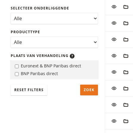
VOEG TOE
AAN
SELECTEER ONDERLIGGENDE
VOEG TOE
AAN
PRODUCTTYPE
VOEG TOE
AAN
VOEG TOE
AAN
PLAATS VAN VERHANDELING
Euronext & BNP Paribas direct
VOEG TOE
AAN
BNP Paribas direct
VOEG TOE
AAN
RESET FILTERS
VOEG TOE
AAN
VOEG TOE
AAN