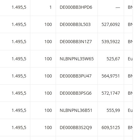
1.495,5
1
DE000BB3HPD6
―
BNP P
1.495,5
100
DE000BB3L503
527,6092
BNP P
1.495,5
100
DE000BB3N1Z7
539,5922
BNP P
1.495,5
100
NLBNPNL35W65
525,67
1.495,5
100
DE000BB3PU47
564,9751
BNP P
1.495,5
100
DE000BB3PSG6
572,1747
BNP P
1.495,5
100
NLBNPNL36B51
555,99
1.495,5
100
DE000BB3S2Q9
609,5125
BNP P