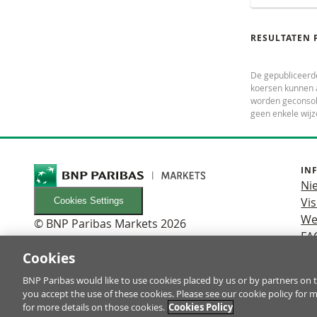
RESULTATEN 
De gepubliceerd
koersen kunnen a
worden geconsoli
geen enkele wijz
IN
Ni
Vis
Cookies Settings
We
© BNP Paribas Markets 2026
FA
Cookies
BNP Paribas would like to use cookies placed by us or by partners on t
Turbo’s zijn complexe instrumenten en brengen vanwege het he
you accept the use of these cookies. Please see our cookie policy for 
in Turbo’s. Het is belangrijk dat u goed begrijpt hoe Turbo’s we
for more details on those cookies.
Cookies Policy