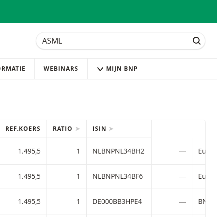
Zoek
Zoek
ZOEK
ORMATIE
WEBINARS
MIJN BNP
REF.KOERS
RATIO
ISIN
1.495,5
1
NLBNPNL34BH2
―
1.495,5
1
NLBNPNL34BF6
―
1.495,5
1
DE000BB3HPE4
―
BNP P