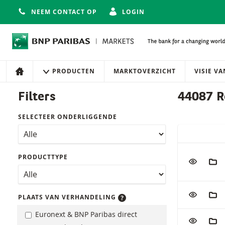
NEEM CONTACT OP
LOGIN
Navigatie
Site navigatie
PRODUCTEN
MARKTOVERZICHT
VISIE V
HOME
Producten
Filters
44087 R
SELECTEER ONDERLIGGENDE
SNELLE ACT
Tabel met (g
PRODUCTTYPE
VOEG TOE
AAN
VOEG TOE
AAN
PLAATS VAN VERHANDELING
Euronext & BNP Paribas direct
VOEG TOE
AAN