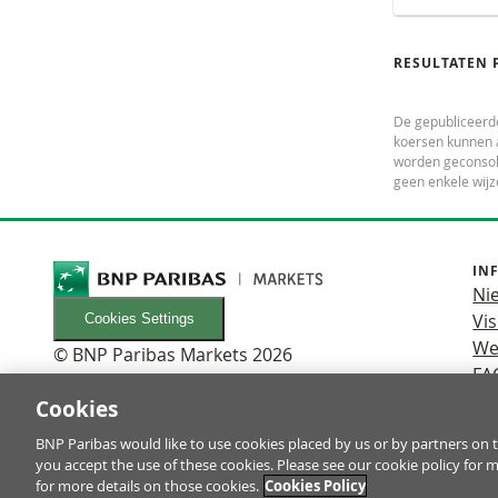
RESULTATEN 
De gepubliceerd
koersen kunnen a
worden geconsoli
geen enkele wijz
IN
Ni
Vis
Cookies Settings
We
© BNP Paribas Markets 2026
FA
Cookies
BNP Paribas would like to use cookies placed by us or by partners on t
Turbo’s zijn complexe instrumenten en brengen vanwege het he
you accept the use of these cookies. Please see our cookie policy for 
in Turbo’s. Het is belangrijk dat u goed begrijpt hoe Turbo’s we
for more details on those cookies.
Cookies Policy