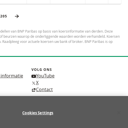
VOLGENDE PAGINA
lapte pagina’s
LAATSTE PAGINA
2205
dellen van BNP Paribas op basis van koersinformatie van derden. Deze
es of beurzen waarop de onderliggende waarden worden verhandeld. Koersen
 Raadpleeg voor actuele koersen uw bank of broker. BNP Paribas is op
VOLG ONS
 informatie
YouTube
X
Contact
Cookies Settings
p de 10 retailbeleggers verliest geld met de handel
TERU
tteren.