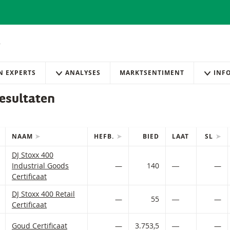
AN EXPERTS
ANALYSES
MARKTSENTIMENT
INF
esultaten
NAAM
HEFB.
BIED
LAAT
SL
IES
efilterde) producten.
European Industrial Goods Certificates met ISIN code:
DJ Stoxx 400
 AAN WATCHLIST
 PORTFOLIO TOEVOEGEN
Industrial Goods
—
140
―
—
Certificaat
European Retailers Certificates met ISIN code:
DJ Stoxx 400 Retail
 AAN WATCHLIST
 PORTFOLIO TOEVOEGEN
—
55
―
—
Certificaat
 AAN WATCHLIST
 PORTFOLIO TOEVOEGEN
Goud Certificates met ISIN code:
Goud Certificaat
—
3.753,5
―
—