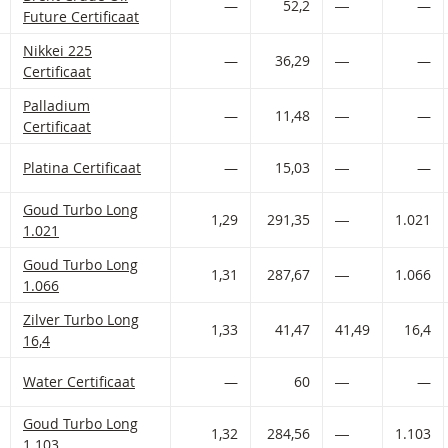
—
52,2
―
—
Future Certificaat
Nikkei 225 Stock Average Index Certificates met ISIN code:
Nikkei 225
 AAN WATCHLIST
 PORTFOLIO TOEVOEGEN
—
36,29
―
—
Certificaat
Palladium Certificates met ISIN code:
Palladium
 AAN WATCHLIST
 PORTFOLIO TOEVOEGEN
—
11,48
―
—
Certificaat
 AAN WATCHLIST
 PORTFOLIO TOEVOEGEN
Platina Certificates met ISIN code:
Platina Certificaat
—
15,03
―
—
Goud Turbo met ISIN code:
Goud Turbo Long
 AAN WATCHLIST
 PORTFOLIO TOEVOEGEN
1,29
291,35
―
1.021
1.021
Goud Turbo met ISIN code:
Goud Turbo Long
 AAN WATCHLIST
 PORTFOLIO TOEVOEGEN
1,31
287,67
―
1.066
1.066
Zilver Turbo met ISIN code:
Zilver Turbo Long
 AAN WATCHLIST
 PORTFOLIO TOEVOEGEN
1,33
41,47
41,49
16,4
16,4
 AAN WATCHLIST
 PORTFOLIO TOEVOEGEN
BNP Paribas Water TR Index Certificates met ISIN code:
Water Certificaat
—
60
―
—
Goud Turbo met ISIN code:
Goud Turbo Long
 AAN WATCHLIST
 PORTFOLIO TOEVOEGEN
1,32
284,56
―
1.103
1.103