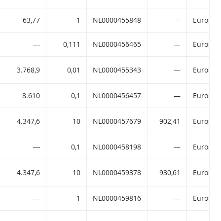
63,77
1
NL0000455848
—
―
0,111
NL0000456465
—
3.768,9
0,01
NL0000455343
—
8.610
0,1
NL0000456457
—
4.347,6
10
NL0000457679
902,41
―
0,1
NL0000458198
—
4.347,6
10
NL0000459378
930,61
―
1
NL0000459816
—