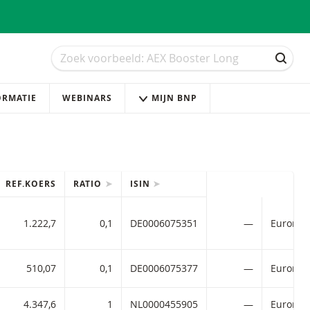
Zoek
Zoek
ZOEK
ORMATIE
WEBINARS
MIJN BNP
REF.KOERS
RATIO
ISIN
1.222,7
0,1
DE0006075351
—
510,07
0,1
DE0006075377
—
4.347,6
1
NL0000455905
—