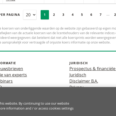
PAGINERING
Selected:
Ingek
PER PAGINA
PAGE
1
PAGINA
2
PAGINA
3
PAGINA
4
PAGINA
5
PAGINA
6
PAGINA
7
e koersen van onderliggende waarden op de website zijn gebaseerd op eigen mo
fwijken van de actuele koersen van de licentiehouders van de relevante indic
deerd weergegeven: dat betekent dat niet alle koersprints worden weergegeven.
e aansprakelijk voor vertraagde of onjuiste koers informatie op onze website.
FORMATIE
JURIDISCH
euwsbrieven
Prospectus & financiële
ie van experts
Juridisch
binars
Disclaimer B.A.
Q
Privacy
his website. By continuing to use our website
fboomeffect een hoog risico mee van snel oplopende verliezen. 7 o
more information and / or access cookies settings
rken en dat u nagaat of u zich het hoge risico op verlies kunt permi