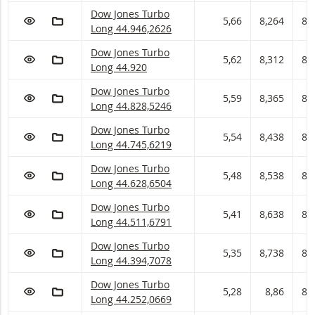
Dow Jones Turbo Long Met stop loss-niveau 44.
Dow Jones Turbo
VOEG TOE AAN WATCHLIST
AAN PORTFOLIO TOEVOEGEN
5,66
8,264
8,
Long 44.946,2626
Dow Jones Turbo Long Met stop loss-niveau 44.
Dow Jones Turbo
VOEG TOE AAN WATCHLIST
AAN PORTFOLIO TOEVOEGEN
5,62
8,312
8,
Long 44.920
Dow Jones Turbo Long Met stop loss-niveau 44.
Dow Jones Turbo
VOEG TOE AAN WATCHLIST
AAN PORTFOLIO TOEVOEGEN
5,59
8,365
8,
Long 44.828,5246
Dow Jones Turbo Long Met stop loss-niveau 44.
Dow Jones Turbo
VOEG TOE AAN WATCHLIST
AAN PORTFOLIO TOEVOEGEN
5,54
8,438
8,
Long 44.745,6219
Dow Jones Turbo Long Met stop loss-niveau 44.
Dow Jones Turbo
VOEG TOE AAN WATCHLIST
AAN PORTFOLIO TOEVOEGEN
5,48
8,538
8,
Long 44.628,6504
Dow Jones Turbo Long Met stop loss-niveau 44.
Dow Jones Turbo
VOEG TOE AAN WATCHLIST
AAN PORTFOLIO TOEVOEGEN
5,41
8,638
8,
Long 44.511,6791
Dow Jones Turbo Long Met stop loss-niveau 44.
Dow Jones Turbo
VOEG TOE AAN WATCHLIST
AAN PORTFOLIO TOEVOEGEN
5,35
8,738
8,
Long 44.394,7078
Dow Jones Turbo Long Met stop loss-niveau 44.
Dow Jones Turbo
VOEG TOE AAN WATCHLIST
AAN PORTFOLIO TOEVOEGEN
5,28
8,86
8,
Long 44.252,0669