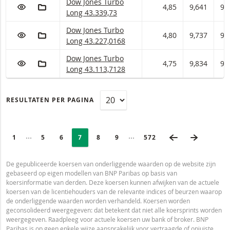
Dow Jones Turbo Long Met stop loss-niveau 43.
Dow Jones Turbo
VOEG TOE AAN WATCHLIST
AAN PORTFOLIO TOEVOEGEN
4,85
9,641
9,
Long 43.339,73
Dow Jones Turbo Long Met stop loss-niveau 43.
Dow Jones Turbo
VOEG TOE AAN WATCHLIST
AAN PORTFOLIO TOEVOEGEN
4,80
9,737
9,
Long 43.227,0168
Dow Jones Turbo Long Met stop loss-niveau 43.
Dow Jones Turbo
VOEG TOE AAN WATCHLIST
AAN PORTFOLIO TOEVOEGEN
4,75
9,834
9,
Long 43.113,7128
RESULTATEN PER PAGINA
PAGINERING
Selected:
VORIGE PAGIN
VOLGEND
Ingeklapte pagina’s
Ingeklapte pagina’s
PAGE
1
PAGINA
5
PAGINA
6
PAGINA
7
PAGINA
8
PAGINA
9
LAATSTE PAGINA
572
De gepubliceerde koersen van onderliggende waarden op de website zijn
gebaseerd op eigen modellen van BNP Paribas op basis van
koersinformatie van derden. Deze koersen kunnen afwijken van de actuele
koersen van de licentiehouders van de relevante indices of beurzen waarop
de onderliggende waarden worden verhandeld. Koersen worden
geconsolideerd weergegeven: dat betekent dat niet alle koersprints worden
weergegeven. Raadpleeg voor actuele koersen uw bank of broker. BNP
Paribas is op geen enkele wijze aansprakelijk voor vertraagde of onjuiste