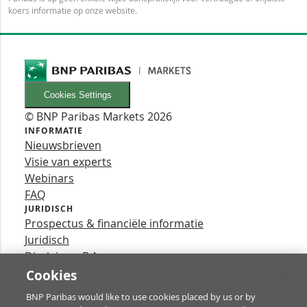
koers informatie op onze website.
Cookies Settings
© BNP Paribas Markets 2026
INFORMATIE
Nieuwsbrieven
Visie van experts
Webinars
FAQ
JURIDISCH
Prospectus & financiële informatie
Juridisch
Disclaimer B.A.
Privacy
Cookies
VOLG ONS
BNP Paribas would like to use cookies placed by us or by
YouTube