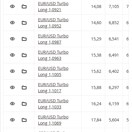
EUR/USD Turbo Long Met stop loss-niveau 1,09
EUR/USD Turbo
VOEG TOE AAN WATCHLIST
AAN PORTFOLIO TOEVOEGEN
14,08
7,105
7,
Long 1,0921
EUR/USD Turbo Long Met stop loss-niveau 1,09
EUR/USD Turbo
VOEG TOE AAN WATCHLIST
AAN PORTFOLIO TOEVOEGEN
14,60
6,852
6,
Long 1,0952
EUR/USD Turbo Long Met stop loss-niveau 1,09
EUR/USD Turbo
VOEG TOE AAN WATCHLIST
AAN PORTFOLIO TOEVOEGEN
15,29
6,541
6,
Long 1,0987
EUR/USD Turbo Long Met stop loss-niveau 1,09
EUR/USD Turbo
VOEG TOE AAN WATCHLIST
AAN PORTFOLIO TOEVOEGEN
15,38
6,491
6,
Long 1,0963
EUR/USD Turbo Long Met stop loss-niveau 1,10
EUR/USD Turbo
VOEG TOE AAN WATCHLIST
AAN PORTFOLIO TOEVOEGEN
15,62
6,402
6,
Long 1,1005
EUR/USD Turbo Long Met stop loss-niveau 1,10
EUR/USD Turbo
VOEG TOE AAN WATCHLIST
AAN PORTFOLIO TOEVOEGEN
15,88
6,297
6,
Long 1,1017
EUR/USD Turbo Long Met stop loss-niveau 1,10
EUR/USD Turbo
VOEG TOE AAN WATCHLIST
AAN PORTFOLIO TOEVOEGEN
16,24
6,159
6,
Long 1,1033
EUR/USD Turbo Long Met stop loss-niveau 1,10
EUR/USD Turbo
VOEG TOE AAN WATCHLIST
AAN PORTFOLIO TOEVOEGEN
17,84
5,604
5,
Long 1,1069