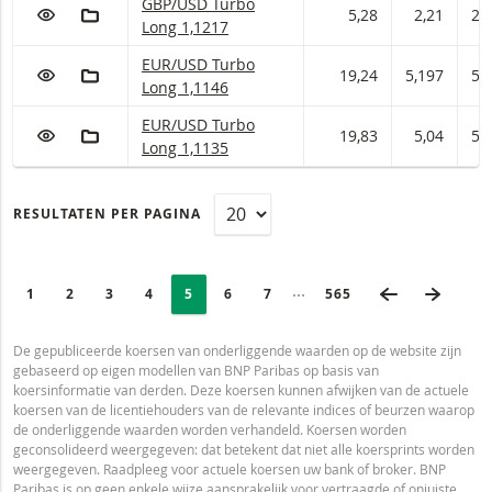
GBP/USD Turbo Long Met stop loss-niveau 1,12
GBP/USD Turbo
VOEG TOE AAN WATCHLIST
AAN PORTFOLIO TOEVOEGEN
5,28
2,21
2,
Long 1,1217
EUR/USD Turbo Long Met stop loss-niveau 1,11
EUR/USD Turbo
VOEG TOE AAN WATCHLIST
AAN PORTFOLIO TOEVOEGEN
19,24
5,197
5,
Long 1,1146
EUR/USD Turbo Long Met stop loss-niveau 1,11
EUR/USD Turbo
VOEG TOE AAN WATCHLIST
AAN PORTFOLIO TOEVOEGEN
19,83
5,04
5,
Long 1,1135
RESULTATEN PER PAGINA
PAGINERING
Selected:
VORIGE PAG
VOLGE
Ingeklapte pagina’s
PAGE
1
PAGINA
2
PAGINA
3
PAGINA
4
PAGINA
5
PAGINA
6
PAGINA
7
LAATSTE PAGINA
565
De gepubliceerde koersen van onderliggende waarden op de website zijn
gebaseerd op eigen modellen van BNP Paribas op basis van
koersinformatie van derden. Deze koersen kunnen afwijken van de actuele
koersen van de licentiehouders van de relevante indices of beurzen waarop
de onderliggende waarden worden verhandeld. Koersen worden
geconsolideerd weergegeven: dat betekent dat niet alle koersprints worden
weergegeven. Raadpleeg voor actuele koersen uw bank of broker. BNP
Paribas is op geen enkele wijze aansprakelijk voor vertraagde of onjuiste