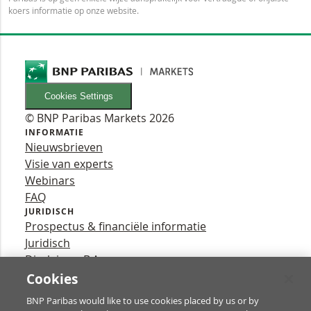
koers informatie op onze website.
Cookies Settings
© BNP Paribas Markets 2026
INFORMATIE
Nieuwsbrieven
Visie van experts
Webinars
FAQ
JURIDISCH
Prospectus & financiële informatie
Juridisch
Disclaimer B.A.
Privacy
Cookies
VOLG ONS
BNP Paribas would like to use cookies placed by us or by
YouTube