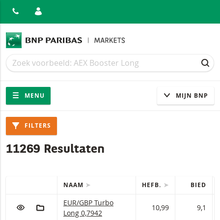
ITEN
Zoek
Zoek
ZOE
Navigatie
Site navigatie
MENU
MIJN BNP
Producten
FILTERS
11269 Resultaten
NAAM
HEFB.
BIED
SNELLE ACTIES
Tabel met (gefilterde) producten.
EUR/GBP Turbo Long Met stop loss-niveau 0,79
EUR/GBP Turbo
VOEG TOE AAN WATCHLIST
AAN PORTFOLIO TOEVOEGEN
10,99
9,1
Long 0,7942