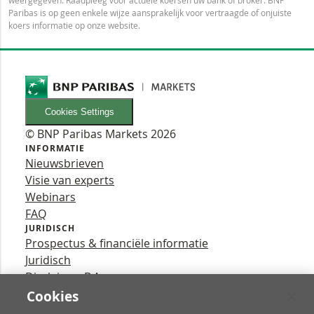
Paribas is op geen enkele wijze aansprakelijk voor vertraagde of onjuiste
koers informatie op onze website.
Cookies Settings
© BNP Paribas Markets 2026
INFORMATIE
Nieuwsbrieven
Visie van experts
Webinars
FAQ
JURIDISCH
Prospectus & financiële informatie
Juridisch
Disclaimer B.A.
Privacy
Cookies
VOLG ONS