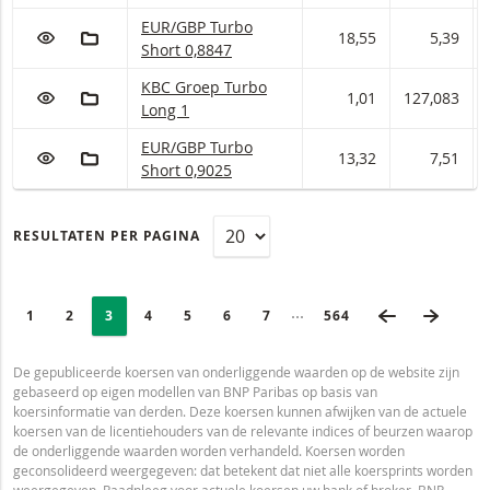
EUR/GBP Turbo Short Met stop loss-niveau 0,88
EUR/GBP Turbo
VOEG TOE AAN WATCHLIST
AAN PORTFOLIO TOEVOEGEN
18,55
5,39
Short 0,8847
KBC Groep Turbo Long Met stop loss-niveau 1 e
KBC Groep Turbo
VOEG TOE AAN WATCHLIST
AAN PORTFOLIO TOEVOEGEN
1,01
127,083
Long 1
EUR/GBP Turbo Short Met stop loss-niveau 0,90
EUR/GBP Turbo
VOEG TOE AAN WATCHLIST
AAN PORTFOLIO TOEVOEGEN
13,32
7,51
Short 0,9025
RESULTATEN PER PAGINA
PAGINERING
Selected:
VORIGE PAG
VOLGE
Ingeklapte pagina’s
PAGE
1
PAGINA
2
PAGINA
3
PAGINA
4
PAGINA
5
PAGINA
6
PAGINA
7
LAATSTE PAGINA
564
De gepubliceerde koersen van onderliggende waarden op de website zijn
gebaseerd op eigen modellen van BNP Paribas op basis van
koersinformatie van derden. Deze koersen kunnen afwijken van de actuele
koersen van de licentiehouders van de relevante indices of beurzen waarop
de onderliggende waarden worden verhandeld. Koersen worden
geconsolideerd weergegeven: dat betekent dat niet alle koersprints worden
weergegeven. Raadpleeg voor actuele koersen uw bank of broker. BNP