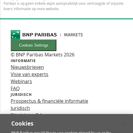
Paribas is op geen enkele wijze aansprakelijk voor vertraagde of onjuiste
koers informatie op onze website.
Cookies Settings
© BNP Paribas Markets 2026
INFORMATIE
Nieuwsbrieven
Visie van experts
Webinars
FAQ
JURIDISCH
Prospectus & financiële informatie
Juridisch
Disclaimer B.A.
Privacy
Cookies
VOLG ONS
BNP Paribas would like to use cookies placed by us or by