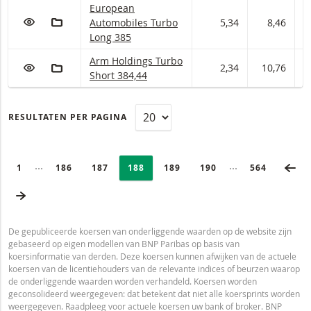
European Automobiles Turbo Long Met stop los
European
VOEG TOE AAN WATCHLIST
AAN PORTFOLIO TOEVOEGEN
Automobiles Turbo
5,34
8,46
8
Long 385
Arm Holdings Turbo Short Met stop loss-niveau
Arm Holdings Turbo
VOEG TOE AAN WATCHLIST
AAN PORTFOLIO TOEVOEGEN
2,34
10,76
1
Short 384,44
RESULTATEN PER PAGINA
PAGINERING
Selected:
VO
Ingeklapte pagina’s
Ingeklapte pagi
PAGE
1
PAGINA
186
PAGINA
187
PAGINA
188
PAGINA
189
PAGINA
190
LAATSTE PA
564
VOLGENDE PAGINA
De gepubliceerde koersen van onderliggende waarden op de website zijn
gebaseerd op eigen modellen van BNP Paribas op basis van
koersinformatie van derden. Deze koersen kunnen afwijken van de actuele
koersen van de licentiehouders van de relevante indices of beurzen waarop
de onderliggende waarden worden verhandeld. Koersen worden
geconsolideerd weergegeven: dat betekent dat niet alle koersprints worden
weergegeven. Raadpleeg voor actuele koersen uw bank of broker. BNP