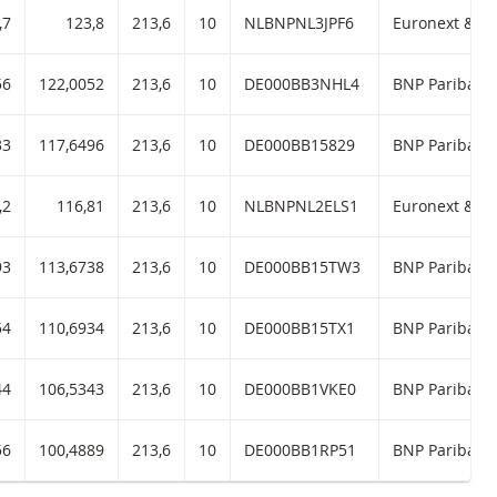
met ISIN code:
,7
123,8
213,6
10
NLBNPNL3JPF6
32 met ISIN code:
56
122,0052
213,6
10
DE000BB3NHL4
BNP Paribas d
22 met ISIN code:
33
117,6496
213,6
10
DE000BB15829
BNP Paribas d
met ISIN code:
,2
116,81
213,6
10
NLBNPNL2ELS1
13 met ISIN code:
93
113,6738
213,6
10
DE000BB15TW3
BNP Paribas d
07 met ISIN code:
54
110,6934
213,6
10
DE000BB15TX1
BNP Paribas d
99 met ISIN code:
44
106,5343
213,6
10
DE000BB1VKE0
BNP Paribas d
88 met ISIN code:
56
100,4889
213,6
10
DE000BB1RP51
BNP Paribas d