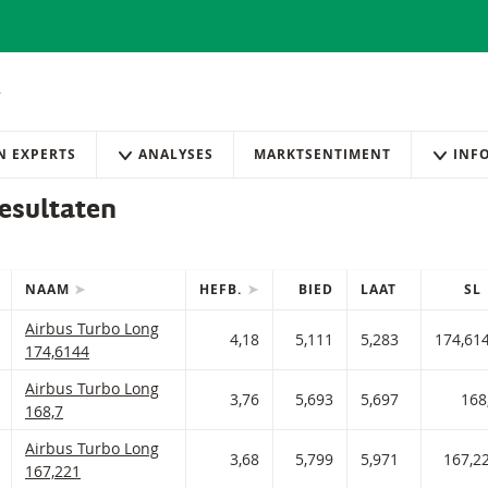
AN EXPERTS
ANALYSES
MARKTSENTIMENT
INF
esultaten
NAAM
HEFB.
BIED
LAAT
SL
IES
efilterde) producten.
Airbus Turbo Long Met stop loss-niveau 174,614 en hefboom 4,
Airbus Turbo Long
 AAN WATCHLIST
 PORTFOLIO TOEVOEGEN
4,18
5,111
5,283
174,61
174,6144
Airbus Turbo Long Met stop loss-niveau 168,7 en hefboom 3,76 
Airbus Turbo Long
 AAN WATCHLIST
 PORTFOLIO TOEVOEGEN
3,76
5,693
5,697
168
168,7
Airbus Turbo Long Met stop loss-niveau 167,221 en hefboom 3,
Airbus Turbo Long
 AAN WATCHLIST
 PORTFOLIO TOEVOEGEN
3,68
5,799
5,971
167,2
167,221