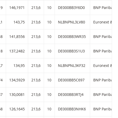
15 met ISIN code:
19
146,1971
213,6
10
DE000BB3Y6D0
BNP Paribas d
met ISIN code:
,1
143,75
213,6
10
NLBNPNL3LV80
96 met ISIN code:
48
141,8556
213,6
10
DE000BB3WR35
BNP Paribas d
78 met ISIN code:
18
137,2482
213,6
10
DE000BB3S1U3
BNP Paribas d
met ISIN code:
,7
134,95
213,6
10
NLBNPNL3KF32
69 met ISIN code:
74
134,5929
213,6
10
DE000BB5C697
BNP Paribas d
54 met ISIN code:
87
130,0081
213,6
10
DE000BB3RTJ4
BNP Paribas d
43 met ISIN code:
68
126,1645
213,6
10
DE000BB3NHK6
BNP Paribas d