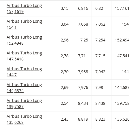
Airbus Turbo Long Met stop loss-niveau 157,162 en hefboom 3,
Airbus Turbo Long
 AAN WATCHLIST
 PORTFOLIO TOEVOEGEN
3,15
6,816
6,82
157,16
157,1619
Airbus Turbo Long Met stop loss-niveau 154,1 en hefboom 3,04 
Airbus Turbo Long
 AAN WATCHLIST
 PORTFOLIO TOEVOEGEN
3,04
7,058
7,062
154
154,1
Airbus Turbo Long Met stop loss-niveau 152,495 en hefboom 2,
Airbus Turbo Long
 AAN WATCHLIST
 PORTFOLIO TOEVOEGEN
2,96
7,25
7,254
152,49
152,4948
Airbus Turbo Long Met stop loss-niveau 147,542 en hefboom 2,
Airbus Turbo Long
 AAN WATCHLIST
 PORTFOLIO TOEVOEGEN
2,78
7,711
7,715
147,54
147,5418
Airbus Turbo Long Met stop loss-niveau 144,7 en hefboom 2,70 
Airbus Turbo Long
 AAN WATCHLIST
 PORTFOLIO TOEVOEGEN
2,70
7,938
7,942
144
144,7
Airbus Turbo Long Met stop loss-niveau 144,687 en hefboom 2,
Airbus Turbo Long
 AAN WATCHLIST
 PORTFOLIO TOEVOEGEN
2,69
7,976
7,98
144,68
144,6874
Airbus Turbo Long Met stop loss-niveau 139,759 en hefboom 2,
Airbus Turbo Long
 AAN WATCHLIST
 PORTFOLIO TOEVOEGEN
2,54
8,434
8,438
139,75
139,7587
Airbus Turbo Long Met stop loss-niveau 135,627 en hefboom 2,
Airbus Turbo Long
 AAN WATCHLIST
 PORTFOLIO TOEVOEGEN
2,43
8,819
8,823
135,62
135,6268