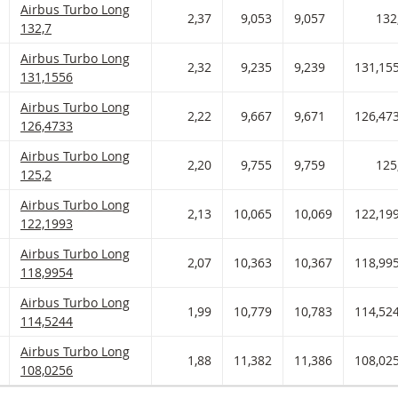
Airbus Turbo Long Met stop loss-niveau 132,7 en hefboom 2,37 
Airbus Turbo Long
 AAN WATCHLIST
 PORTFOLIO TOEVOEGEN
2,37
9,053
9,057
132
132,7
Airbus Turbo Long Met stop loss-niveau 131,156 en hefboom 2,
Airbus Turbo Long
 AAN WATCHLIST
 PORTFOLIO TOEVOEGEN
2,32
9,235
9,239
131,15
131,1556
Airbus Turbo Long Met stop loss-niveau 126,473 en hefboom 2,
Airbus Turbo Long
 AAN WATCHLIST
 PORTFOLIO TOEVOEGEN
2,22
9,667
9,671
126,47
126,4733
Airbus Turbo Long Met stop loss-niveau 125,2 en hefboom 2,20 
Airbus Turbo Long
 AAN WATCHLIST
 PORTFOLIO TOEVOEGEN
2,20
9,755
9,759
125
125,2
Airbus Turbo Long Met stop loss-niveau 122,199 en hefboom 2,
Airbus Turbo Long
 AAN WATCHLIST
 PORTFOLIO TOEVOEGEN
2,13
10,065
10,069
122,19
122,1993
Airbus Turbo Long Met stop loss-niveau 118,995 en hefboom 2,
Airbus Turbo Long
 AAN WATCHLIST
 PORTFOLIO TOEVOEGEN
2,07
10,363
10,367
118,99
118,9954
Airbus Turbo Long Met stop loss-niveau 114,524 en hefboom 1,
Airbus Turbo Long
 AAN WATCHLIST
 PORTFOLIO TOEVOEGEN
1,99
10,779
10,783
114,52
114,5244
Airbus Turbo Long Met stop loss-niveau 108,026 en hefboom 1,
Airbus Turbo Long
 AAN WATCHLIST
 PORTFOLIO TOEVOEGEN
1,88
11,382
11,386
108,02
108,0256