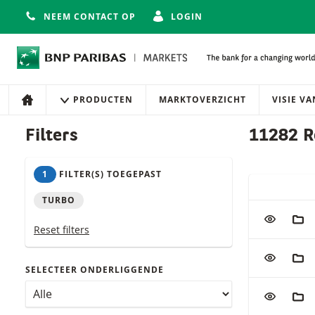
NEEM CONTACT OP
LOGIN
Navigatie
Site navigatie
PRODUCTEN
MARKTOVERZICHT
VISIE V
HOME
Producten
Filters
11282 R
1
FILTER(S) TOEGEPAST
SNELLE ACT
TURBO
Tabel met (g
VOEG TOE
AAN
Reset filters
VOEG TOE
AAN
SELECTEER ONDERLIGGENDE
VOEG TOE
AAN