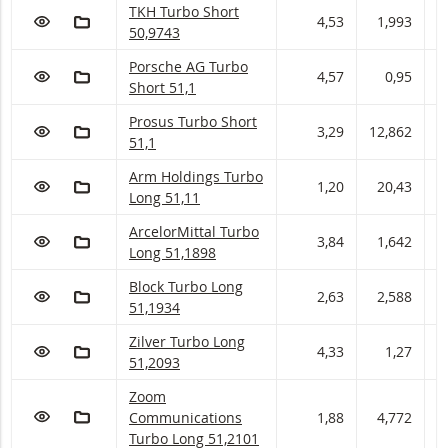
TKH Turbo Short Met stop loss-niveau 50,974 e
TKH Turbo Short
VOEG TOE AAN WATCHLIST
AAN PORTFOLIO TOEVOEGEN
4,53
1,993
2
50,9743
Porsche AG Turbo Short Met stop loss-niveau 5
Porsche AG Turbo
VOEG TOE AAN WATCHLIST
AAN PORTFOLIO TOEVOEGEN
4,57
0,95
1
Short 51,1
Prosus Turbo Short Met stop loss-niveau 51,1 e
Prosus Turbo Short
VOEG TOE AAN WATCHLIST
AAN PORTFOLIO TOEVOEGEN
3,29
12,862
1
51,1
Arm Holdings Turbo Long Met stop loss-niveau 
Arm Holdings Turbo
VOEG TOE AAN WATCHLIST
AAN PORTFOLIO TOEVOEGEN
1,20
20,43
2
Long 51,11
ArcelorMittal Turbo Long Met stop loss-niveau 
ArcelorMittal Turbo
VOEG TOE AAN WATCHLIST
AAN PORTFOLIO TOEVOEGEN
3,84
1,642
1
Long 51,1898
Block Turbo Long Met stop loss-niveau 51,193 
Block Turbo Long
VOEG TOE AAN WATCHLIST
AAN PORTFOLIO TOEVOEGEN
2,63
2,588
2
51,1934
Zilver Turbo Long Met stop loss-niveau 51,209 
Zilver Turbo Long
VOEG TOE AAN WATCHLIST
AAN PORTFOLIO TOEVOEGEN
4,33
1,27
1
51,2093
Zoom Communications Turbo Long Met stop loss
Zoom
VOEG TOE AAN WATCHLIST
AAN PORTFOLIO TOEVOEGEN
Communications
1,88
4,772
4
Turbo Long 51,2101