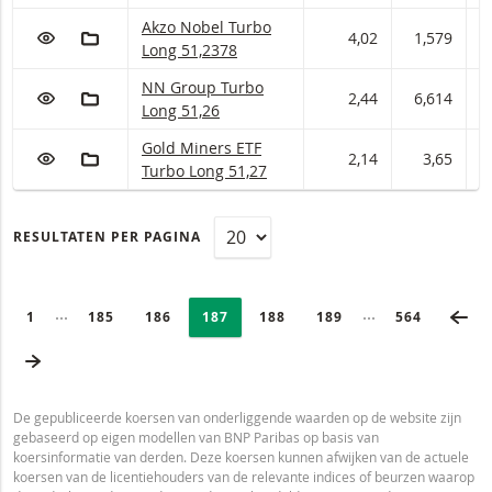
Akzo Nobel Turbo Long Met stop loss-niveau 51
Akzo Nobel Turbo
VOEG TOE AAN WATCHLIST
AAN PORTFOLIO TOEVOEGEN
4,02
1,579
1
Long 51,2378
NN Group Turbo Long Met stop loss-niveau 51,
NN Group Turbo
VOEG TOE AAN WATCHLIST
AAN PORTFOLIO TOEVOEGEN
2,44
6,614
6
Long 51,26
Gold Miners ETF Turbo Long Met stop loss-nive
Gold Miners ETF
VOEG TOE AAN WATCHLIST
AAN PORTFOLIO TOEVOEGEN
2,14
3,65
3
Turbo Long 51,27
RESULTATEN PER PAGINA
PAGINERING
Selected:
VO
Ingeklapte pagina’s
Ingeklapte pagi
PAGE
1
PAGINA
185
PAGINA
186
PAGINA
187
PAGINA
188
PAGINA
189
LAATSTE PA
564
VOLGENDE PAGINA
De gepubliceerde koersen van onderliggende waarden op de website zijn
gebaseerd op eigen modellen van BNP Paribas op basis van
koersinformatie van derden. Deze koersen kunnen afwijken van de actuele
koersen van de licentiehouders van de relevante indices of beurzen waarop