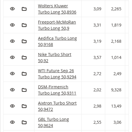
Wolters Kluwer Turbo Long Met stop loss-nivea
Wolters Kluwer
VOEG TOE AAN WATCHLIST
AAN PORTFOLIO TOEVOEGEN
3,09
2,265
2
Turbo Long 50,8936
Freeport-McMoRan Turbo Long Met stop loss-ni
Freeport-McMoRan
VOEG TOE AAN WATCHLIST
AAN PORTFOLIO TOEVOEGEN
3,31
1,819
1
Turbo Long 50,9
Aedifica Turbo Long Met stop loss-niveau 50,91
Aedifica Turbo Long
VOEG TOE AAN WATCHLIST
AAN PORTFOLIO TOEVOEGEN
3,19
2,168
2
50,9168
Nike Turbo Short Met stop loss-niveau 50,92 en
Nike Turbo Short
VOEG TOE AAN WATCHLIST
AAN PORTFOLIO TOEVOEGEN
3,57
1,014
1
50,92
WTI Future Sep 26 Turbo Long Met stop loss-ni
WTI Future Sep 26
VOEG TOE AAN WATCHLIST
AAN PORTFOLIO TOEVOEGEN
2,72
2,49
2
Turbo Long 50,9294
DSM-Firmenich Turbo Long Met stop loss-nivea
DSM-Firmenich
VOEG TOE AAN WATCHLIST
AAN PORTFOLIO TOEVOEGEN
2,02
9,328
9
Turbo Long 50,9311
Aixtron Turbo Short Met stop loss-niveau 50,94
Aixtron Turbo Short
VOEG TOE AAN WATCHLIST
AAN PORTFOLIO TOEVOEGEN
2,98
13,49
1
50,9472
GBL Turbo Long Met stop loss-niveau 50,962 en
GBL Turbo Long
VOEG TOE AAN WATCHLIST
AAN PORTFOLIO TOEVOEGEN
2,55
3,06
3
50,9624