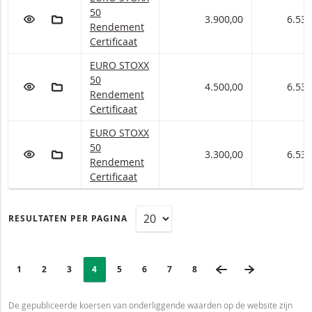
50
VOEG TOE AAN WATCHLIST
AAN PORTFOLIO TOEVOEGEN
3.900,00
6.534
Rendement
Certificaat
EUROSTOXX 50 Rendement Certificaten met onde
EURO STOXX
50
VOEG TOE AAN WATCHLIST
AAN PORTFOLIO TOEVOEGEN
4.500,00
6.534
Rendement
Certificaat
EUROSTOXX 50 Rendement Certificaten met onde
EURO STOXX
50
VOEG TOE AAN WATCHLIST
AAN PORTFOLIO TOEVOEGEN
3.300,00
6.534
Rendement
Certificaat
RESULTATEN PER PAGINA
PAGINERING
Selected:
VORIGE PAGINA
VOLGENDE 
PAGE
1
PAGINA
2
PAGINA
3
PAGINA
4
PAGINA
5
PAGINA
6
PAGINA
7
LAATSTE PAGINA
8
De gepubliceerde koersen van onderliggende waarden op de website zijn