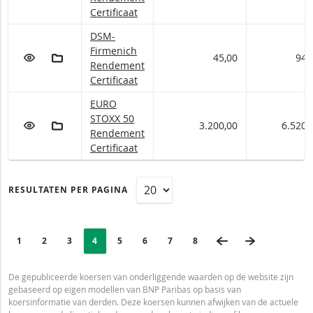
Certificaat
DSM-Firmenich Rendement Certificaten met onde
DSM-
Firmenich
VOEG TOE AAN WATCHLIST
AAN PORTFOLIO TOEVOEGEN
45,00
94,
Rendement
Certificaat
EUROSTOXX 50 Rendement Certificaten met onde
EURO
STOXX 50
VOEG TOE AAN WATCHLIST
AAN PORTFOLIO TOEVOEGEN
3.200,00
6.520,
Rendement
Certificaat
RESULTATEN PER PAGINA
PAGINERING
Selected:
VORIGE PAGINA
VOLGENDE 
PAGE
1
PAGINA
2
PAGINA
3
PAGINA
4
PAGINA
5
PAGINA
6
PAGINA
7
LAATSTE PAGINA
8
De gepubliceerde koersen van onderliggende waarden op de website zijn
gebaseerd op eigen modellen van BNP Paribas op basis van
koersinformatie van derden. Deze koersen kunnen afwijken van de actuele