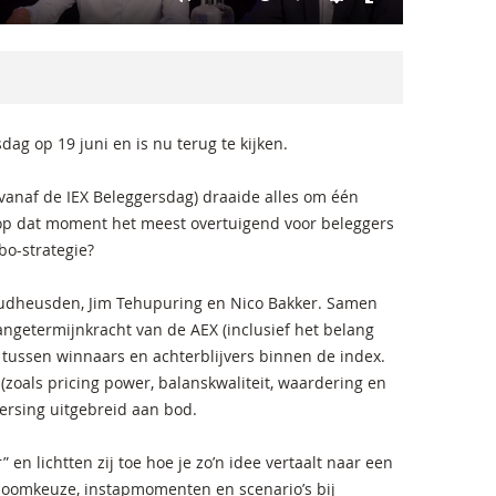
sdag op 19 juni en is nu terug te kijken.
 vanaf de IEX Beleggersdag) draaide alles om één
op dat moment het meest overtuigend voor beleggers
bo-strategie?
 Oudheusden, Jim Tehupuring en Nico Bakker. Samen
angetermijnkracht van de AEX (inclusief het belang
en tussen winnaars en achterblijvers binnen de index.
zoals pricing power, balanskwaliteit, waardering en
eersing uitgebreid aan bod.
en lichtten zij toe hoe je zo’n idee vertaalt naar een
fboomkeuze, instapmomenten en scenario’s bij