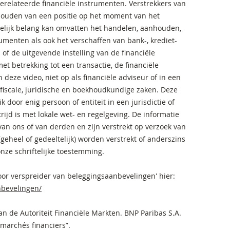
relateerde financiële instrumenten. Verstrekkers van
houden van een positie op het moment van het
elijk belang kan omvatten het handelen, aanhouden,
umenten als ook het verschaffen van bank-, krediet-
of de uitgevende instelling van de financiële
t betrekking tot een transactie, de financiële
deze video, niet op als financiële adviseur of in een
r fiscale, juridische en boekhoudkundige zaken. Deze
k door enig persoon of entiteit in een jurisdictie of
trijd is met lokale wet- en regelgeving. De informatie
n ons of van derden en zijn verstrekt op verzoek van
eheel of gedeeltelijk) worden verstrekt of anderszins
nze schriftelijke toestemming.
oor verspreider van beleggingsaanbevelingen' hier:
bevelingen/
an de Autoriteit Financiële Markten. BNP Paribas S.A.
 marchés financiers”.