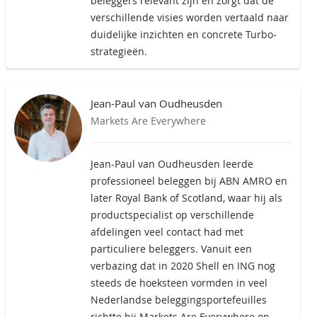
beleggers relevant zijn en zorgt dat de
verschillende visies worden vertaald naar
duidelijke inzichten en concrete Turbo-
strategieën.
Jean-Paul van Oudheusden
Markets Are Everywhere
Jean-Paul van Oudheusden leerde
professioneel beleggen bij ABN AMRO en
later Royal Bank of Scotland, waar hij als
productspecialist op verschillende
afdelingen veel contact had met
particuliere beleggers. Vanuit een
verbazing dat in 2020 Shell en ING nog
steeds de hoeksteen vormden in veel
Nederlandse beleggingsportefeuilles
richtte hij Markets Are Everywhere op,