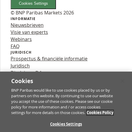
Cookies Settings
© BNP Paribas Markets 2026
INFORMATIE
Nieuwsbrieven
Visie van experts
Webinars
FAQ
JURIDISCH
Prospectus & financiële informatie
Juridisch
Disclaimer B.A.
Privacy
Cookies
VOLG ONS
BNP Paribas would like to use cookies placed by us or by
YouTube
partners on this website. By continuing to use our website
X
you accept the use of these cookies. Please see our cookie
Contact
policy for more information and / or access cookies
settings for more details on those cookies.
Cookies Policy
TE
Cookies Settings
Turbo’s zijn complexe instrumenten en brengen vanwege het hefb