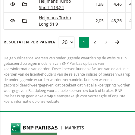
Heijmans Turbo Short Met stop loss-niveau 113
Heijmans Turbo
VOEG TOE AAN WATCHLIST
AAN PORTFOLIO TOEVOEGEN
1,98
4,46
4,
Short 113,24
Heijmans Turbo Long Met stop loss-niveau 51,9
Heijmans Turbo
VOEG TOE AAN WATCHLIST
AAN PORTFOLIO TOEVOEGEN
2,05
43,26
43
Long 51,9
PAGINERING
Selected:
VOLGE
RESULTATEN PER PAGINA
PAGE
1
PAGINA
2
LAATSTE PAGI
3
De gepubliceerde koersen van onderliggende waarden op de website zijn
gebaseerd op eigen modellen van BNP Paribas op basis van
koersinformatie van derden. Deze koersen kunnen afwijken van de actuele
koersen van de licentiehouders van de relevante indices of beurzen waarop
de onderliggende waarden worden verhandeld. Koersen worden
geconsolideerd weergegeven: dat betekent dat niet alle koersprints worden
weergegeven. Raadpleeg voor actuele koersen uw bank of broker. BNP
Paribas is op geen enkele wijze aansprakelijk voor vertraagde of onjuiste
koers informatie op onze website.