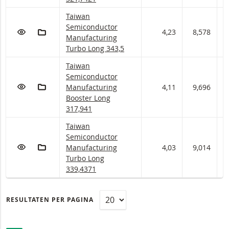
Taiwan Semiconductor Manufacturing Turbo Lon
Taiwan
Semiconductor
VOEG TOE AAN WATCHLIST
AAN PORTFOLIO TOEVOEGEN
4,23
8,578
8
Manufacturing
Turbo Long 343,5
Taiwan Semiconductor Manufacturing Booster L
Taiwan
Semiconductor
VOEG TOE AAN WATCHLIST
AAN PORTFOLIO TOEVOEGEN
Manufacturing
4,11
9,696
9
Booster Long
317,941
Taiwan Semiconductor Manufacturing Turbo Lon
Taiwan
Semiconductor
VOEG TOE AAN WATCHLIST
AAN PORTFOLIO TOEVOEGEN
Manufacturing
4,03
9,014
9
Turbo Long
339,4371
RESULTATEN PER PAGINA