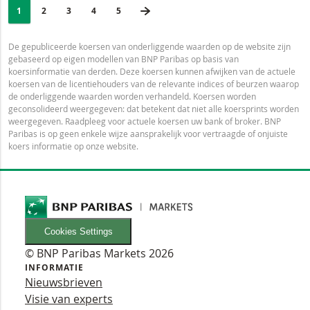
PAGINERING
Selected:
VOLGENDE PAGINA
PAGE
1
PAGINA
2
PAGINA
3
PAGINA
4
LAATSTE PAGINA
5
De gepubliceerde koersen van onderliggende waarden op de website zijn
gebaseerd op eigen modellen van BNP Paribas op basis van
koersinformatie van derden. Deze koersen kunnen afwijken van de actuele
koersen van de licentiehouders van de relevante indices of beurzen waarop
de onderliggende waarden worden verhandeld. Koersen worden
geconsolideerd weergegeven: dat betekent dat niet alle koersprints worden
weergegeven. Raadpleeg voor actuele koersen uw bank of broker. BNP
Paribas is op geen enkele wijze aansprakelijk voor vertraagde of onjuiste
koers informatie op onze website.
Cookies Settings
© BNP Paribas Markets 2026
INFORMATIE
Nieuwsbrieven
Visie van experts