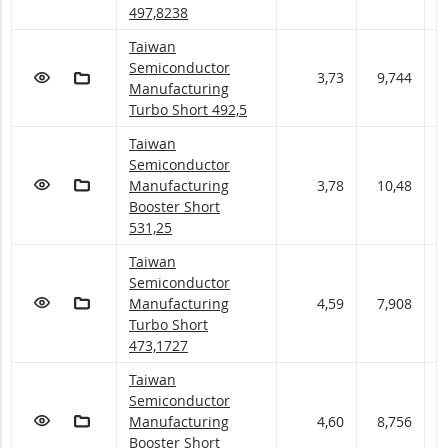
497,8238
Taiwan Semiconductor Manufacturing Turbo Sho
Taiwan
Semiconductor
VOEG TOE AAN WATCHLIST
AAN PORTFOLIO TOEVOEGEN
3,73
9,744
9
Manufacturing
Turbo Short 492,5
Taiwan Semiconductor Manufacturing Booster Sh
Taiwan
Semiconductor
VOEG TOE AAN WATCHLIST
AAN PORTFOLIO TOEVOEGEN
Manufacturing
3,78
10,48
1
Booster Short
531,25
Taiwan Semiconductor Manufacturing Turbo Sho
Taiwan
Semiconductor
VOEG TOE AAN WATCHLIST
AAN PORTFOLIO TOEVOEGEN
Manufacturing
4,59
7,908
7
Turbo Short
473,1727
Taiwan Semiconductor Manufacturing Booster S
Taiwan
Semiconductor
VOEG TOE AAN WATCHLIST
AAN PORTFOLIO TOEVOEGEN
Manufacturing
4,60
8,756
8
Booster Short