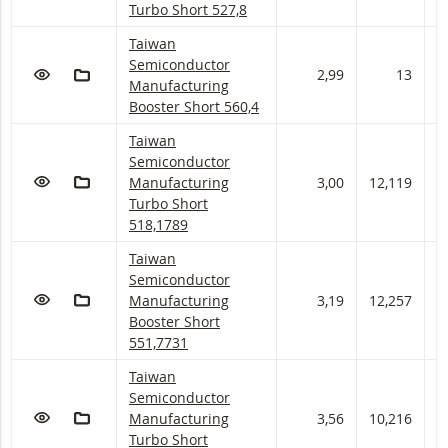
Turbo Short 527,8
Taiwan Semiconductor Manufacturing Booster Sh
Taiwan
Semiconductor
VOEG TOE AAN WATCHLIST
AAN PORTFOLIO TOEVOEGEN
2,99
13
1
Manufacturing
Booster Short 560,4
Taiwan Semiconductor Manufacturing Turbo Sho
Taiwan
Semiconductor
VOEG TOE AAN WATCHLIST
AAN PORTFOLIO TOEVOEGEN
Manufacturing
3,00
12,119
1
Turbo Short
518,1789
Taiwan Semiconductor Manufacturing Booster S
Taiwan
Semiconductor
VOEG TOE AAN WATCHLIST
AAN PORTFOLIO TOEVOEGEN
Manufacturing
3,19
12,257
1
Booster Short
551,7731
Taiwan Semiconductor Manufacturing Turbo Sho
Taiwan
Semiconductor
VOEG TOE AAN WATCHLIST
AAN PORTFOLIO TOEVOEGEN
Manufacturing
3,56
10,216
1
Turbo Short