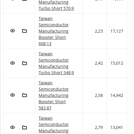
Manufacturing
Turbo Short 570,9
Taiwan Semiconductor Manufacturing Booster Sh
Taiwan
Semiconductor
VOEG TOE AAN WATCHLIST
AAN PORTFOLIO TOEVOEGEN
Manufacturing
2,23
17,127
1
Booster Short
608,13
Taiwan Semiconductor Manufacturing Turbo Sho
Taiwan
Semiconductor
VOEG TOE AAN WATCHLIST
AAN PORTFOLIO TOEVOEGEN
2,42
15,012
1
Manufacturing
Turbo Short 548,9
Taiwan Semiconductor Manufacturing Booster Sh
Taiwan
Semiconductor
VOEG TOE AAN WATCHLIST
AAN PORTFOLIO TOEVOEGEN
Manufacturing
2,58
14,942
1
Booster Short
582,87
Taiwan Semiconductor Manufacturing Turbo Sho
Taiwan
Semiconductor
VOEG TOE AAN WATCHLIST
AAN PORTFOLIO TOEVOEGEN
2,79
13,041
1
Manufacturing