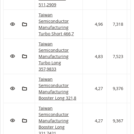
511,2909
Taiwan Semiconductor Manufacturing Turbo Sho
Taiwan
Semiconductor
VOEG TOE AAN WATCHLIST
AAN PORTFOLIO TOEVOEGEN
4,96
7,318
7
Manufacturing
Turbo Short 466,7
Taiwan Semiconductor Manufacturing Turbo Lon
Taiwan
Semiconductor
VOEG TOE AAN WATCHLIST
AAN PORTFOLIO TOEVOEGEN
Manufacturing
4,83
7,523
7
Turbo Long
357,9833
Taiwan Semiconductor Manufacturing Booster L
Taiwan
Semiconductor
VOEG TOE AAN WATCHLIST
AAN PORTFOLIO TOEVOEGEN
4,27
9,376
9
Manufacturing
Booster Long 321,8
Taiwan Semiconductor Manufacturing Booster L
Taiwan
Semiconductor
VOEG TOE AAN WATCHLIST
AAN PORTFOLIO TOEVOEGEN
Manufacturing
4,27
9,367
9
Booster Long
321,7421