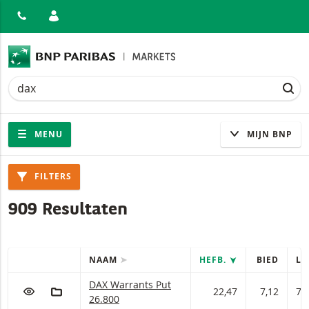
ITEN
Zoek
Zoek
ZOE
Navigatie
Site navigatie
MENU
MIJN BNP
Producten
FILTERS
909 Resultaten
NAAM
HEFB.
BIED
LA
SNELLE ACTIES
Tabel met (gefilterde) producten.
DAX Warrants met ISIN code:
DAX Warrants Put
VOEG TOE AAN WATCHLIST
AAN PORTFOLIO TOEVOEGEN
22,47
7,12
7,
26.800