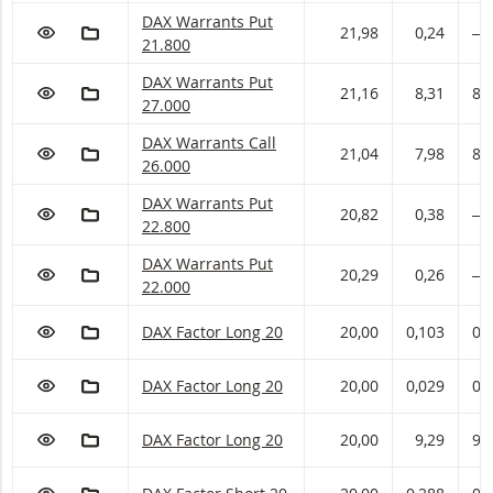
DAX Warrants met ISIN code:
DAX Warrants Put
VOEG TOE AAN WATCHLIST
AAN PORTFOLIO TOEVOEGEN
21,98
0,24
―
21.800
DAX Warrants met ISIN code:
DAX Warrants Put
VOEG TOE AAN WATCHLIST
AAN PORTFOLIO TOEVOEGEN
21,16
8,31
8,
27.000
DAX Warrants met ISIN code:
DAX Warrants Call
VOEG TOE AAN WATCHLIST
AAN PORTFOLIO TOEVOEGEN
21,04
7,98
8,
26.000
DAX Warrants met ISIN code:
DAX Warrants Put
VOEG TOE AAN WATCHLIST
AAN PORTFOLIO TOEVOEGEN
20,82
0,38
―
22.800
DAX Warrants met ISIN code:
DAX Warrants Put
VOEG TOE AAN WATCHLIST
AAN PORTFOLIO TOEVOEGEN
20,29
0,26
―
22.000
VOEG TOE AAN WATCHLIST
AAN PORTFOLIO TOEVOEGEN
DAX Factor met ISIN code:
DAX Factor Long 20
20,00
0,103
0,
VOEG TOE AAN WATCHLIST
AAN PORTFOLIO TOEVOEGEN
DAX Factor met ISIN code:
DAX Factor Long 20
20,00
0,029
0,
VOEG TOE AAN WATCHLIST
AAN PORTFOLIO TOEVOEGEN
DAX Factor met ISIN code:
DAX Factor Long 20
20,00
9,29
9,
VOEG TOE AAN WATCHLIST
AAN PORTFOLIO TOEVOEGEN