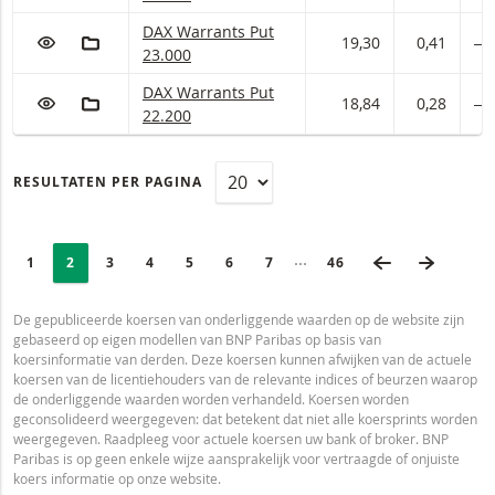
DAX Warrants met ISIN code:
DAX Warrants Put
VOEG TOE AAN WATCHLIST
AAN PORTFOLIO TOEVOEGEN
19,30
0,41
―
23.000
DAX Warrants met ISIN code:
DAX Warrants Put
VOEG TOE AAN WATCHLIST
AAN PORTFOLIO TOEVOEGEN
18,84
0,28
―
22.200
RESULTATEN PER PAGINA
PAGINERING
Selected:
VORIGE PAGI
VOLGEN
Ingeklapte pagina’s
PAGE
1
PAGINA
2
PAGINA
3
PAGINA
4
PAGINA
5
PAGINA
6
PAGINA
7
LAATSTE PAGINA
46
De gepubliceerde koersen van onderliggende waarden op de website zijn
gebaseerd op eigen modellen van BNP Paribas op basis van
koersinformatie van derden. Deze koersen kunnen afwijken van de actuele
koersen van de licentiehouders van de relevante indices of beurzen waarop
de onderliggende waarden worden verhandeld. Koersen worden
geconsolideerd weergegeven: dat betekent dat niet alle koersprints worden
weergegeven. Raadpleeg voor actuele koersen uw bank of broker. BNP
Paribas is op geen enkele wijze aansprakelijk voor vertraagde of onjuiste
koers informatie op onze website.