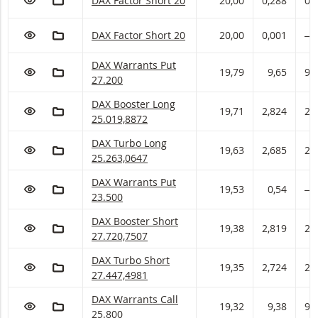
DAX Factor met ISIN code:
DAX Factor Short 20
20,00
0,288
0,
VOEG TOE AAN WATCHLIST
AAN PORTFOLIO TOEVOEGEN
DAX Factor met ISIN code:
DAX Factor Short 20
20,00
0,001
―
DAX Warrants met ISIN code:
DAX Warrants Put
VOEG TOE AAN WATCHLIST
AAN PORTFOLIO TOEVOEGEN
19,79
9,65
9,
27.200
DAX Booster met ISIN code:
DAX Booster Long
VOEG TOE AAN WATCHLIST
AAN PORTFOLIO TOEVOEGEN
19,71
2,824
2,
25.019,8872
DAX Turbo met ISIN code:
DAX Turbo Long
VOEG TOE AAN WATCHLIST
AAN PORTFOLIO TOEVOEGEN
19,63
2,685
2,
25.263,0647
DAX Warrants met ISIN code:
DAX Warrants Put
VOEG TOE AAN WATCHLIST
AAN PORTFOLIO TOEVOEGEN
19,53
0,54
―
23.500
DAX Booster met ISIN code:
DAX Booster Short
VOEG TOE AAN WATCHLIST
AAN PORTFOLIO TOEVOEGEN
19,38
2,819
2,
27.720,7507
DAX Turbo met ISIN code:
DAX Turbo Short
VOEG TOE AAN WATCHLIST
AAN PORTFOLIO TOEVOEGEN
19,35
2,724
2,
27.447,4981
DAX Warrants met ISIN code:
DAX Warrants Call
VOEG TOE AAN WATCHLIST
AAN PORTFOLIO TOEVOEGEN
19,32
9,38
9,
25.800