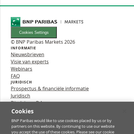
Cookies Settings
© BNP Paribas Markets 2026
INFORMATIE
Nieuwsbrieven
Visie van experts
Webinars
FAQ
JURIDISCH
Prospectus & financiële informatie
Juridisch
Disclaimer B.A.
Privacy
Cookies
VOLG ONS
BNP Paribas would like to use cookies placed by us or by
YouTube
partners on this website. By continuing to use our website
X
you accept the use of these cookies. Please see our cookie