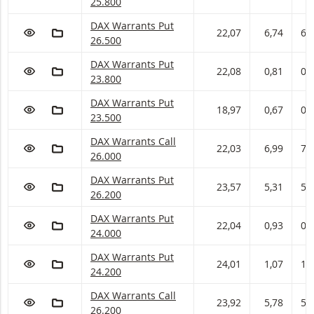
25.800
DAX Warrants met ISIN code:
DAX Warrants Put
VOEG TOE AAN WATCHLIST
AAN PORTFOLIO TOEVOEGEN
22,07
6,74
6,
26.500
DAX Warrants met ISIN code:
DAX Warrants Put
VOEG TOE AAN WATCHLIST
AAN PORTFOLIO TOEVOEGEN
22,08
0,81
0,
23.800
DAX Warrants met ISIN code:
DAX Warrants Put
VOEG TOE AAN WATCHLIST
AAN PORTFOLIO TOEVOEGEN
18,97
0,67
0,
23.500
DAX Warrants met ISIN code:
DAX Warrants Call
VOEG TOE AAN WATCHLIST
AAN PORTFOLIO TOEVOEGEN
22,03
6,99
7,
26.000
DAX Warrants met ISIN code:
DAX Warrants Put
VOEG TOE AAN WATCHLIST
AAN PORTFOLIO TOEVOEGEN
23,57
5,31
5,
26.200
DAX Warrants met ISIN code:
DAX Warrants Put
VOEG TOE AAN WATCHLIST
AAN PORTFOLIO TOEVOEGEN
22,04
0,93
0,
24.000
DAX Warrants met ISIN code:
DAX Warrants Put
VOEG TOE AAN WATCHLIST
AAN PORTFOLIO TOEVOEGEN
24,01
1,07
1,
24.200
DAX Warrants met ISIN code:
DAX Warrants Call
VOEG TOE AAN WATCHLIST
AAN PORTFOLIO TOEVOEGEN
23,92
5,78
5,8
26.200