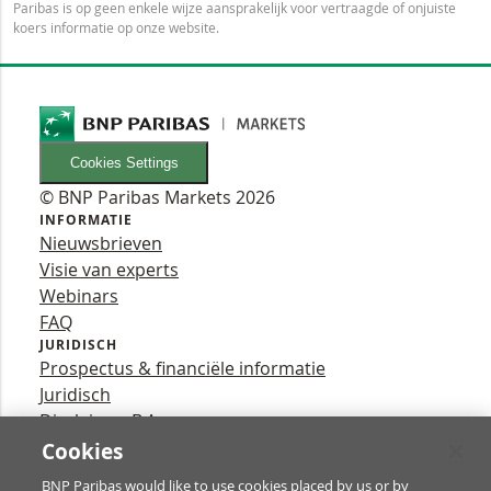
Paribas is op geen enkele wijze aansprakelijk voor vertraagde of onjuiste
koers informatie op onze website.
Cookies Settings
© BNP Paribas Markets 2026
INFORMATIE
Nieuwsbrieven
Visie van experts
Webinars
FAQ
JURIDISCH
Prospectus & financiële informatie
Juridisch
Disclaimer B.A.
Privacy
Cookies
VOLG ONS
BNP Paribas would like to use cookies placed by us or by