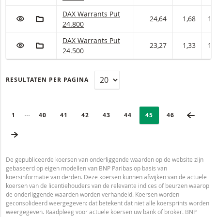
DAX Warrants met ISIN code:
DAX Warrants Put
VOEG TOE AAN WATCHLIST
AAN PORTFOLIO TOEVOEGEN
24,64
1,68
1,7
24.800
DAX Warrants met ISIN code:
DAX Warrants Put
VOEG TOE AAN WATCHLIST
AAN PORTFOLIO TOEVOEGEN
23,27
1,33
1,
24.500
RESULTATEN PER PAGINA
PAGINERING
Selected:
VORIG
Ingeklapte pagina’s
PAGE
1
PAGINA
40
PAGINA
41
PAGINA
42
PAGINA
43
PAGINA
44
PAGINA
45
LAATSTE PAGI
46
VOLGENDE PAGINA
De gepubliceerde koersen van onderliggende waarden op de website zijn
gebaseerd op eigen modellen van BNP Paribas op basis van
koersinformatie van derden. Deze koersen kunnen afwijken van de actuele
koersen van de licentiehouders van de relevante indices of beurzen waarop
de onderliggende waarden worden verhandeld. Koersen worden
geconsolideerd weergegeven: dat betekent dat niet alle koersprints worden
weergegeven. Raadpleeg voor actuele koersen uw bank of broker. BNP