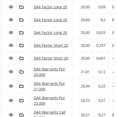
VOEG TOE AAN WATCHLIST
AAN PORTFOLIO TOEVOEGEN
DAX Factor met ISIN code:
DAX Factor Long 20
20,00
0,09
0,
VOEG TOE AAN WATCHLIST
AAN PORTFOLIO TOEVOEGEN
DAX Factor met ISIN code:
DAX Factor Long 20
20,00
8,2
8,
VOEG TOE AAN WATCHLIST
AAN PORTFOLIO TOEVOEGEN
DAX Factor met ISIN code:
DAX Factor Long 20
20,00
0,025
0,
VOEG TOE AAN WATCHLIST
AAN PORTFOLIO TOEVOEGEN
DAX Factor met ISIN code:
DAX Factor Short 20
20,00
0,337
0,
VOEG TOE AAN WATCHLIST
AAN PORTFOLIO TOEVOEGEN
DAX Factor met ISIN code:
DAX Factor Short 20
20,00
0,001
―
DAX Warrants met ISIN code:
DAX Warrants Put
VOEG TOE AAN WATCHLIST
AAN PORTFOLIO TOEVOEGEN
21,81
0,12
―
20.000
DAX Warrants met ISIN code:
DAX Warrants Put
VOEG TOE AAN WATCHLIST
AAN PORTFOLIO TOEVOEGEN
20,94
0,25
―
21.500
DAX Warrants met ISIN code:
DAX Warrants Put
VOEG TOE AAN WATCHLIST
AAN PORTFOLIO TOEVOEGEN
20,53
0,51
―
23.000
DAX Warrants met ISIN code:
DAX Warrants Call
VOEG TOE AAN WATCHLIST
AAN PORTFOLIO TOEVOEGEN
20,21
8,27
8,