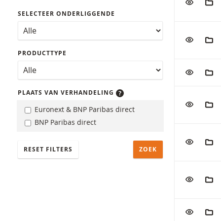
SELECTEER ONDERLIGGENDE
VOEG TOE
AAN
PRODUCTTYPE
VOEG TOE
AAN
PLAATS VAN VERHANDELING
VOEG TOE
AAN
Euronext & BNP Paribas direct
BNP Paribas direct
VOEG TOE
AAN
RESET FILTERS
VOEG TOE
AAN
VOEG TOE
AAN