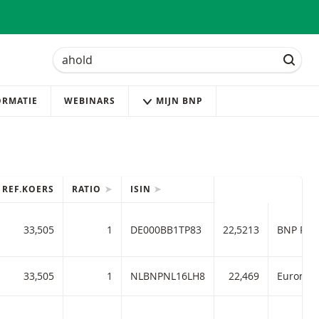
Zoek
Zoek
ZOEK
ORMATIE
WEBINARS
MIJN BNP
REF.KOERS
RATIO
ISIN
33,505
1
DE000BB1TP83
22,5213
BNP Pari
33,505
1
NLBNPNL16LH8
22,469