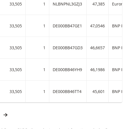
33,505
1
NLBNPNL3GZJ3
47,385
33,505
1
DE000BB47GE1
47,0546
BNP Pari
33,505
1
DE000BB47GD3
46,6657
BNP Pari
33,505
1
DE000BB46YH9
46,1986
BNP Pari
33,505
1
DE000BB46TT4
45,601
BNP Pari
ORIGE PAGINA
VOLGENDE PAGINA
 PAGINA