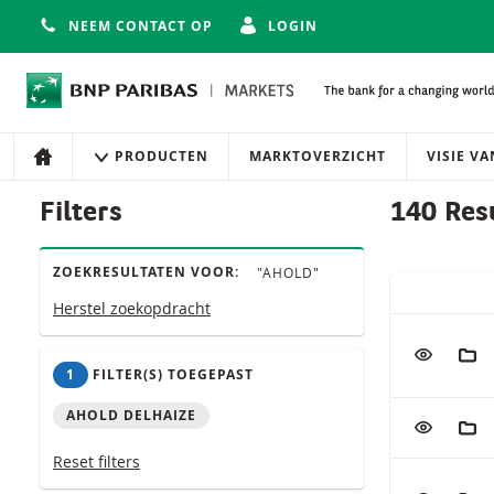
NEEM CONTACT OP
LOGIN
Navigatie
Site navigatie
PRODUCTEN
MARKTOVERZICHT
VISIE V
HOME
Producten
Filters
140 Res
ZOEKRESULTATEN VOOR:
"AHOLD"
SNELLE ACT
Herstel zoekopdracht
Tabel met (g
VOEG TOE
AAN
1
FILTER(S) TOEGEPAST
AHOLD DELHAIZE
VOEG TOE
AAN
Reset filters
VOEG TOE
AAN