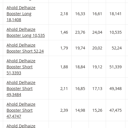
Ahold Delhaize Booster met ISIN code:
Ahold Delhaize
 AAN WATCHLIST
 PORTFOLIO TOEVOEGEN
Booster Long
2,18
16,33
16,61
18,141
18,1408
Ahold Delhaize Booster met ISIN code:
Ahold Delhaize
 AAN WATCHLIST
 PORTFOLIO TOEVOEGEN
1,46
23,76
24,04
10,535
Booster Long 10,535
Ahold Delhaize Booster met ISIN code:
Ahold Delhaize
 AAN WATCHLIST
 PORTFOLIO TOEVOEGEN
1,79
19,74
20,02
52,24
Booster Short 52,24
Ahold Delhaize Booster met ISIN code:
Ahold Delhaize
 AAN WATCHLIST
 PORTFOLIO TOEVOEGEN
Booster Short
1,88
18,84
19,12
51,339
51,3393
Ahold Delhaize Booster met ISIN code:
Ahold Delhaize
 AAN WATCHLIST
 PORTFOLIO TOEVOEGEN
Booster Short
2,11
16,85
17,13
49,348
49,3484
Ahold Delhaize Booster met ISIN code:
Ahold Delhaize
 AAN WATCHLIST
 PORTFOLIO TOEVOEGEN
Booster Short
2,39
14,98
15,26
47,475
47,4747
Ahold Delhaize Booster met ISIN code:
Ahold Delhaize