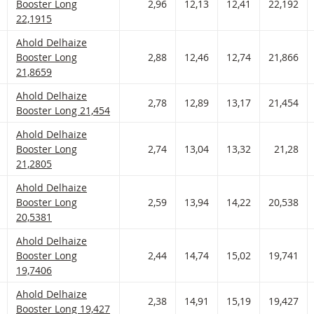
Booster Long
2,96
12,13
12,41
22,192
22,1915
Ahold Delhaize Booster met ISIN code:
Ahold Delhaize
 AAN WATCHLIST
 PORTFOLIO TOEVOEGEN
Booster Long
2,88
12,46
12,74
21,866
21,8659
Ahold Delhaize Booster met ISIN code:
Ahold Delhaize
 AAN WATCHLIST
 PORTFOLIO TOEVOEGEN
2,78
12,89
13,17
21,454
Booster Long 21,454
Ahold Delhaize Booster met ISIN code:
Ahold Delhaize
 AAN WATCHLIST
 PORTFOLIO TOEVOEGEN
Booster Long
2,74
13,04
13,32
21,28
21,2805
Ahold Delhaize Booster met ISIN code:
Ahold Delhaize
 AAN WATCHLIST
 PORTFOLIO TOEVOEGEN
Booster Long
2,59
13,94
14,22
20,538
20,5381
Ahold Delhaize Booster met ISIN code:
Ahold Delhaize
 AAN WATCHLIST
 PORTFOLIO TOEVOEGEN
Booster Long
2,44
14,74
15,02
19,741
19,7406
Ahold Delhaize Booster met ISIN code:
Ahold Delhaize
 AAN WATCHLIST
 PORTFOLIO TOEVOEGEN
2,38
14,91
15,19
19,427
Booster Long 19,427