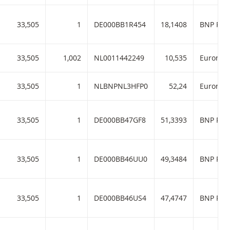
33,505
1
DE000BB1R454
18,1408
BNP Pari
33,505
1,002
NL0011442249
10,535
33,505
1
NLBNPNL3HFP0
52,24
33,505
1
DE000BB47GF8
51,3393
BNP Pari
33,505
1
DE000BB46UU0
49,3484
BNP Pari
33,505
1
DE000BB46US4
47,4747
BNP Pari