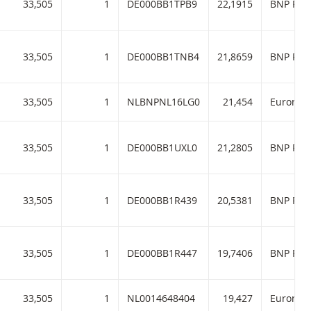
33,505
1
DE000BB1TPB9
22,1915
BNP Pari
33,505
1
DE000BB1TNB4
21,8659
BNP Pari
33,505
1
NLBNPNL16LG0
21,454
33,505
1
DE000BB1UXL0
21,2805
BNP Pari
33,505
1
DE000BB1R439
20,5381
BNP Pari
33,505
1
DE000BB1R447
19,7406
BNP Pari
33,505
1
NL0014648404
19,427