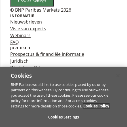
Cookies Settings
© BNP Paribas Markets 2026
INFORMATIE
Nieuwsbrieven
Visie van experts
Webinars
FAQ
JURIDISCH
Prospectus & financiële informatie
Juridisch
Disclaimer B.A.
Privacy
Cookies
VOLG ONS
BNP Paribas would like to use cookies placed by us or by
YouTube
partners on this website. By continuing to use our website
X
you accept the use of these cookies. Please see our cookie
Contact
policy for more information and / or access cookies
settings for more details on those cookies.
Cookies Policy
TE
Cookies Settings
Turbo’s zijn complexe instrumenten en brengen vanwege het hefb