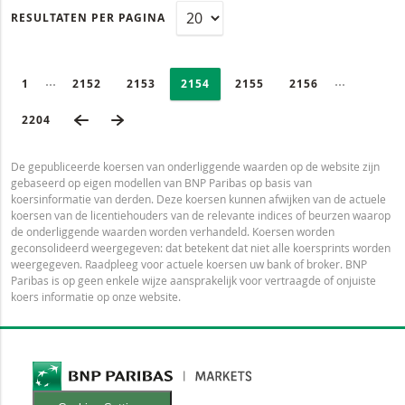
RESULTATEN PER PAGINA
PAGINERING
Selected:
Ingeklapte pagina’s
Ingeklapte
PAGE
1
PAGINA
2152
PAGINA
2153
PAGINA
2154
PAGINA
2155
PAGINA
2156
VORIGE PAGINA
VOLGENDE PAGINA
LAATSTE PAGINA
2204
De gepubliceerde koersen van onderliggende waarden op de website zijn
gebaseerd op eigen modellen van BNP Paribas op basis van
koersinformatie van derden. Deze koersen kunnen afwijken van de actuele
koersen van de licentiehouders van de relevante indices of beurzen waarop
de onderliggende waarden worden verhandeld. Koersen worden
geconsolideerd weergegeven: dat betekent dat niet alle koersprints worden
weergegeven. Raadpleeg voor actuele koersen uw bank of broker. BNP
Paribas is op geen enkele wijze aansprakelijk voor vertraagde of onjuiste
koers informatie op onze website.