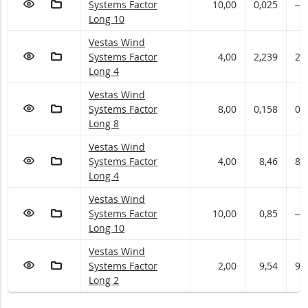
Systems Factor
10,00
0,025
―
Long 10
Vestas Wind Systems Factor met ISIN code:
Vestas Wind
VOEG TOE AAN WATCHLIST
AAN PORTFOLIO TOEVOEGEN
Systems Factor
4,00
2,239
2,
Long 4
Vestas Wind Systems Factor met ISIN code:
Vestas Wind
VOEG TOE AAN WATCHLIST
AAN PORTFOLIO TOEVOEGEN
Systems Factor
8,00
0,158
0,
Long 8
Vestas Wind Systems Factor met ISIN code:
Vestas Wind
VOEG TOE AAN WATCHLIST
AAN PORTFOLIO TOEVOEGEN
Systems Factor
4,00
8,46
8,
Long 4
Vestas Wind Systems Factor met ISIN code:
Vestas Wind
VOEG TOE AAN WATCHLIST
AAN PORTFOLIO TOEVOEGEN
Systems Factor
10,00
0,85
―
Long 10
Vestas Wind Systems Factor met ISIN code:
Vestas Wind
VOEG TOE AAN WATCHLIST
AAN PORTFOLIO TOEVOEGEN
Systems Factor
2,00
9,54
9,
Long 2