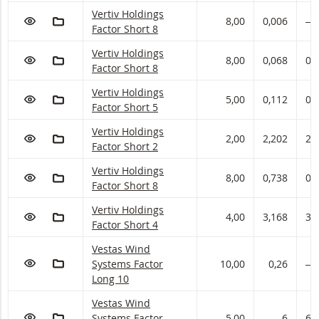
Vertiv Holdings Factor met ISIN code:
Vertiv Holdings
VOEG TOE AAN WATCHLIST
AAN PORTFOLIO TOEVOEGEN
8,00
0,006
―
Factor Short 8
Vertiv Holdings Factor met ISIN code:
Vertiv Holdings
VOEG TOE AAN WATCHLIST
AAN PORTFOLIO TOEVOEGEN
8,00
0,068
0,
Factor Short 8
Vertiv Holdings Factor met ISIN code:
Vertiv Holdings
VOEG TOE AAN WATCHLIST
AAN PORTFOLIO TOEVOEGEN
5,00
0,112
0,
Factor Short 5
Vertiv Holdings Factor met ISIN code:
Vertiv Holdings
VOEG TOE AAN WATCHLIST
AAN PORTFOLIO TOEVOEGEN
2,00
2,202
2,
Factor Short 2
Vertiv Holdings Factor met ISIN code:
Vertiv Holdings
VOEG TOE AAN WATCHLIST
AAN PORTFOLIO TOEVOEGEN
8,00
0,738
0,
Factor Short 8
Vertiv Holdings Factor met ISIN code:
Vertiv Holdings
VOEG TOE AAN WATCHLIST
AAN PORTFOLIO TOEVOEGEN
4,00
3,168
3,
Factor Short 4
Vestas Wind Systems Factor met ISIN code:
Vestas Wind
VOEG TOE AAN WATCHLIST
AAN PORTFOLIO TOEVOEGEN
Systems Factor
10,00
0,26
―
Long 10
Vestas Wind Systems Factor met ISIN code:
Vestas Wind
VOEG TOE AAN WATCHLIST
AAN PORTFOLIO TOEVOEGEN
Systems Factor
5,00
6
6,