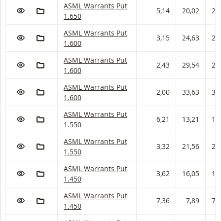
ASML Warrants met ISIN code:
ASML Warrants Put
VOEG TOE AAN WATCHLIST
AAN PORTFOLIO TOEVOEGEN
5,14
20,02
20
1.650
ASML Warrants met ISIN code:
ASML Warrants Put
VOEG TOE AAN WATCHLIST
AAN PORTFOLIO TOEVOEGEN
3,15
24,63
24
1.600
ASML Warrants met ISIN code:
ASML Warrants Put
VOEG TOE AAN WATCHLIST
AAN PORTFOLIO TOEVOEGEN
2,43
29,54
29
1.600
ASML Warrants met ISIN code:
ASML Warrants Put
VOEG TOE AAN WATCHLIST
AAN PORTFOLIO TOEVOEGEN
2,00
33,63
33
1.600
ASML Warrants met ISIN code:
ASML Warrants Put
VOEG TOE AAN WATCHLIST
AAN PORTFOLIO TOEVOEGEN
6,21
13,21
13
1.550
ASML Warrants met ISIN code:
ASML Warrants Put
VOEG TOE AAN WATCHLIST
AAN PORTFOLIO TOEVOEGEN
3,32
21,56
21
1.550
ASML Warrants met ISIN code:
ASML Warrants Put
VOEG TOE AAN WATCHLIST
AAN PORTFOLIO TOEVOEGEN
3,62
16,05
16
1.450
ASML Warrants met ISIN code:
ASML Warrants Put
VOEG TOE AAN WATCHLIST
AAN PORTFOLIO TOEVOEGEN
7,36
7,89
7,
1.450