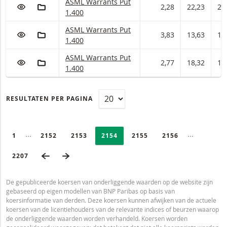
ASML Warrants met ISIN code:
ASML Warrants Put
VOEG TOE AAN WATCHLIST
AAN PORTFOLIO TOEVOEGEN
2,28
22,23
22
1.400
ASML Warrants met ISIN code:
ASML Warrants Put
VOEG TOE AAN WATCHLIST
AAN PORTFOLIO TOEVOEGEN
3,83
13,63
13
1.400
ASML Warrants met ISIN code:
ASML Warrants Put
VOEG TOE AAN WATCHLIST
AAN PORTFOLIO TOEVOEGEN
2,77
18,32
18
1.400
RESULTATEN PER PAGINA
PAGINERING
Selected:
Ingeklapte pagina’s
Ingeklapte
PAGE
1
PAGINA
2152
PAGINA
2153
PAGINA
2154
PAGINA
2155
PAGINA
2156
VORIGE PAGINA
VOLGENDE PAGINA
LAATSTE PAGINA
2207
De gepubliceerde koersen van onderliggende waarden op de website zijn
gebaseerd op eigen modellen van BNP Paribas op basis van
koersinformatie van derden. Deze koersen kunnen afwijken van de actuele
koersen van de licentiehouders van de relevante indices of beurzen waarop
de onderliggende waarden worden verhandeld. Koersen worden