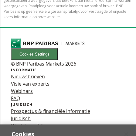
geconsolideerd weergegeven: dat betekent dat niet alle koersprints worden
weergegeven. Raadpleeg voor actuele koersen uw bank of broker. BNP
Paribas is op geen enkele wijze aansprakelijk voor vertraagde of onjuiste
koers informatie op onze website.
Cookies Settings
© BNP Paribas Markets 2026
INFORMATIE
Nieuwsbrieven
Visie van experts
Webinars
FAQ
JURIDISCH
Prospectus & financiële informatie
Juridisch
Disclaimer B.A.
Privacy
Cookies