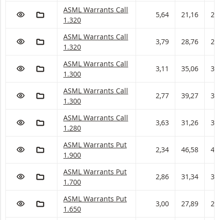
ASML Warrants met ISIN code:
ASML Warrants Call
VOEG TOE AAN WATCHLIST
AAN PORTFOLIO TOEVOEGEN
5,64
21,16
21
1.320
ASML Warrants met ISIN code:
ASML Warrants Call
VOEG TOE AAN WATCHLIST
AAN PORTFOLIO TOEVOEGEN
3,79
28,76
28
1.320
ASML Warrants met ISIN code:
ASML Warrants Call
VOEG TOE AAN WATCHLIST
AAN PORTFOLIO TOEVOEGEN
3,11
35,06
35
1.300
ASML Warrants met ISIN code:
ASML Warrants Call
VOEG TOE AAN WATCHLIST
AAN PORTFOLIO TOEVOEGEN
2,77
39,27
39
1.300
ASML Warrants met ISIN code:
ASML Warrants Call
VOEG TOE AAN WATCHLIST
AAN PORTFOLIO TOEVOEGEN
3,63
31,26
31
1.280
ASML Warrants met ISIN code:
ASML Warrants Put
VOEG TOE AAN WATCHLIST
AAN PORTFOLIO TOEVOEGEN
2,34
46,58
46
1.900
ASML Warrants met ISIN code:
ASML Warrants Put
VOEG TOE AAN WATCHLIST
AAN PORTFOLIO TOEVOEGEN
2,86
31,34
31
1.700
ASML Warrants met ISIN code:
ASML Warrants Put
VOEG TOE AAN WATCHLIST
AAN PORTFOLIO TOEVOEGEN
3,00
27,89
27
1.650