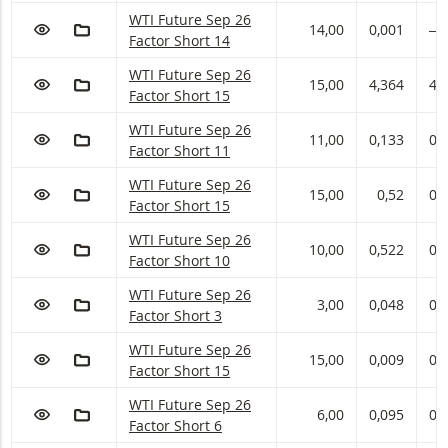
WTI Future Sep 26 Factor met ISIN code:
WTI Future Sep 26
VOEG TOE AAN WATCHLIST
AAN PORTFOLIO TOEVOEGEN
14,00
0,001
―
Factor Short 14
WTI Future Sep 26 Factor met ISIN code:
WTI Future Sep 26
VOEG TOE AAN WATCHLIST
AAN PORTFOLIO TOEVOEGEN
15,00
4,364
4,
Factor Short 15
WTI Future Sep 26 Factor met ISIN code:
WTI Future Sep 26
VOEG TOE AAN WATCHLIST
AAN PORTFOLIO TOEVOEGEN
11,00
0,133
0,
Factor Short 11
WTI Future Sep 26 Factor met ISIN code:
WTI Future Sep 26
VOEG TOE AAN WATCHLIST
AAN PORTFOLIO TOEVOEGEN
15,00
0,52
0,
Factor Short 15
WTI Future Sep 26 Factor met ISIN code:
WTI Future Sep 26
VOEG TOE AAN WATCHLIST
AAN PORTFOLIO TOEVOEGEN
10,00
0,522
0,
Factor Short 10
WTI Future Sep 26 Factor met ISIN code:
WTI Future Sep 26
VOEG TOE AAN WATCHLIST
AAN PORTFOLIO TOEVOEGEN
3,00
0,048
0,
Factor Short 3
WTI Future Sep 26 Factor met ISIN code:
WTI Future Sep 26
VOEG TOE AAN WATCHLIST
AAN PORTFOLIO TOEVOEGEN
15,00
0,009
0,
Factor Short 15
WTI Future Sep 26 Factor met ISIN code:
WTI Future Sep 26
VOEG TOE AAN WATCHLIST
AAN PORTFOLIO TOEVOEGEN
6,00
0,095
0,
Factor Short 6