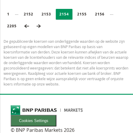
PAGINERING
Selected:
Ingeklapte pagina’s
Ingeklapte
PAGE
1
PAGINA
2152
PAGINA
2153
PAGINA
2154
PAGINA
2155
PAGINA
2156
VORIGE PAGINA
VOLGENDE PAGINA
LAATSTE PAGINA
2205
De gepubliceerde koersen van onderliggende waarden op de website zijn
gebaseerd op eigen modellen van BNP Paribas op basis van
koersinformatie van derden. Deze koersen kunnen afwijken van de actuele
koersen van de licentiehouders van de relevante indices of beurzen waarop
de onderliggende waarden worden verhandeld. Koersen worden
geconsolideerd weergegeven: dat betekent dat niet alle koersprints worden
weergegeven. Raadpleeg voor actuele koersen uw bank of broker. BNP
Paribas is op geen enkele wijze aansprakelijk voor vertraagde of onjuiste
koers informatie op onze website.
Cookies Settings
© BNP Paribas Markets 2026