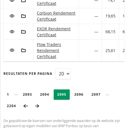
—
19,7
20
Certificaat
Corbion Rendement Certificaten met ISIN code:
Corbion Rendement
VOEG TOE AAN WATCHLIST
AAN PORTFOLIO TOEVOEGEN
—
19,65
19
Certificaat
EXOR Rendement Certificaten met ISIN code:
EXOR Rendement
VOEG TOE AAN WATCHLIST
AAN PORTFOLIO TOEVOEGEN
—
68,15
69
Certificaat
Flow Traders Rendement Certificaten met ISIN 
Flow Traders
VOEG TOE AAN WATCHLIST
AAN PORTFOLIO TOEVOEGEN
Rendement
—
25,61
26
Certificaat
RESULTATEN PER PAGINA
PAGINERING
Selected:
Ingeklapte pagina’s
Ingeklapte
PAGE
1
PAGINA
2093
PAGINA
2094
PAGINA
2095
PAGINA
2096
PAGINA
2097
VORIGE PAGINA
VOLGENDE PAGINA
LAATSTE PAGINA
2204
De gepubliceerde koersen van onderliggende waarden op de website zijn
gebaseerd op eigen modellen van BNP Paribas op basis van