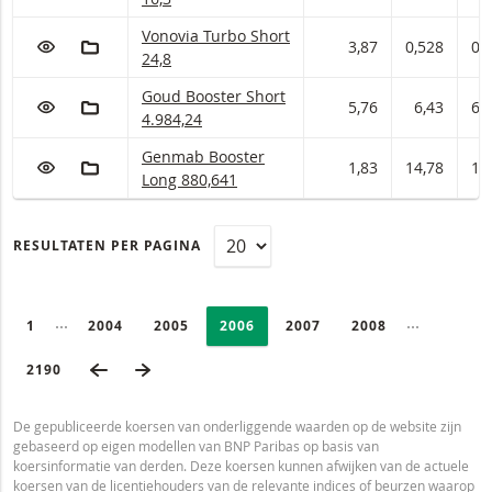
Vonovia Turbo met ISIN code:
Vonovia Turbo Short
VOEG TOE AAN WATCHLIST
AAN PORTFOLIO TOEVOEGEN
3,87
0,528
0,
24,8
Goud Booster met ISIN code:
Goud Booster Short
VOEG TOE AAN WATCHLIST
AAN PORTFOLIO TOEVOEGEN
5,76
6,43
6,
4.984,24
Genmab Booster met ISIN code:
Genmab Booster
VOEG TOE AAN WATCHLIST
AAN PORTFOLIO TOEVOEGEN
1,83
14,78
15
Long 880,641
RESULTATEN PER PAGINA
PAGINERING
Selected:
Ingeklapte pagina’s
Ingeklapte
PAGE
1
PAGINA
2004
PAGINA
2005
PAGINA
2006
PAGINA
2007
PAGINA
2008
VORIGE PAGINA
VOLGENDE PAGINA
LAATSTE PAGINA
2190
De gepubliceerde koersen van onderliggende waarden op de website zijn
gebaseerd op eigen modellen van BNP Paribas op basis van
koersinformatie van derden. Deze koersen kunnen afwijken van de actuele
koersen van de licentiehouders van de relevante indices of beurzen waarop