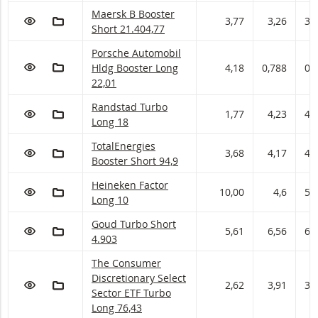
Maersk B Booster met ISIN code:
Maersk B Booster
VOEG TOE AAN WATCHLIST
AAN PORTFOLIO TOEVOEGEN
3,77
3,26
3,
Short 21.404,77
Porsche Automobil Hldg Booster met ISIN code:
Porsche Automobil
VOEG TOE AAN WATCHLIST
AAN PORTFOLIO TOEVOEGEN
Hldg Booster Long
4,18
0,788
0,
22,01
Randstad Turbo met ISIN code:
Randstad Turbo
VOEG TOE AAN WATCHLIST
AAN PORTFOLIO TOEVOEGEN
1,77
4,23
4,
Long 18
TotalEnergies Booster met ISIN code:
TotalEnergies
VOEG TOE AAN WATCHLIST
AAN PORTFOLIO TOEVOEGEN
3,68
4,17
4,
Booster Short 94,9
Heineken Factor met ISIN code:
Heineken Factor
VOEG TOE AAN WATCHLIST
AAN PORTFOLIO TOEVOEGEN
10,00
4,6
5
Long 10
Goud Turbo met ISIN code:
Goud Turbo Short
VOEG TOE AAN WATCHLIST
AAN PORTFOLIO TOEVOEGEN
5,61
6,56
6,
4.903
The Consumer Discretionary Select Sector ETF 
The Consumer
Discretionary Select
VOEG TOE AAN WATCHLIST
AAN PORTFOLIO TOEVOEGEN
2,62
3,91
3,
Sector ETF Turbo
Long 76,43