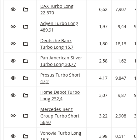
DAX Turbo met ISIN code:
DAX Turbo Long
VOEG TOE AAN WATCHLIST
AAN PORTFOLIO TOEVOEGEN
6,62
7,907
7,
22.370
Adyen Turbo met ISIN code:
Adyen Turbo Long
VOEG TOE AAN WATCHLIST
AAN PORTFOLIO TOEVOEGEN
1,97
9,44
9,
489,91
Deutsche Bank Turbo met ISIN code:
Deutsche Bank
VOEG TOE AAN WATCHLIST
AAN PORTFOLIO TOEVOEGEN
1,80
18,13
18
Turbo Long 15,7
Pan American Silver Turbo met ISIN code:
Pan American Silver
VOEG TOE AAN WATCHLIST
AAN PORTFOLIO TOEVOEGEN
2,58
1,62
1,
Turbo Long 30,77
Prosus Turbo met ISIN code:
Prosus Turbo Short
VOEG TOE AAN WATCHLIST
AAN PORTFOLIO TOEVOEGEN
4,17
9,847
10
47,2
Home Depot Turbo met ISIN code:
Home Depot Turbo
VOEG TOE AAN WATCHLIST
AAN PORTFOLIO TOEVOEGEN
3,07
9,87
9,
Long 252,4
Mercedes-Benz Group Turbo met ISIN code:
Mercedes-Benz
VOEG TOE AAN WATCHLIST
AAN PORTFOLIO TOEVOEGEN
Group Turbo Short
3,22
2,908
3,
56,97
Vonovia Turbo met ISIN code:
Vonovia Turbo Long
VOEG TOE AAN WATCHLIST
AAN PORTFOLIO TOEVOEGEN
3,98
0,511
0,
16,3