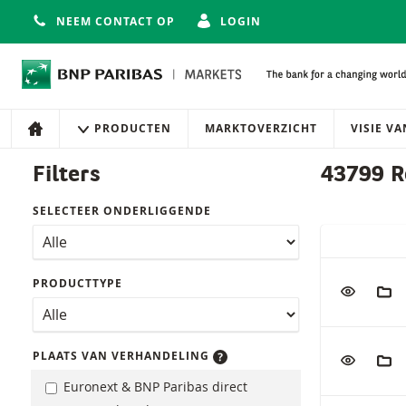
NEEM CONTACT OP
LOGIN
Navigatie
Site navigatie
PRODUCTEN
MARKTOVERZICHT
VISIE V
HOME
Producten
Filters
43799 R
SELECTEER ONDERLIGGENDE
SNELLE ACT
Tabel met (g
PRODUCTTYPE
VOEG TOE
AAN
VOEG TOE
AAN
PLAATS VAN VERHANDELING
Euronext & BNP Paribas direct