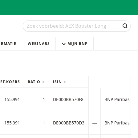
Zoek
Zoek
ZOEK
ORMATIE
WEBINARS
MIJN BNP
REF.KOERS
RATIO
ISIN
155,991
1
DE000BB570F8
―
BNP Paribas dir
155,991
1
DE000BB570D3
―
BNP Paribas dir