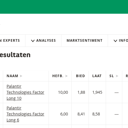
AN EXPERTS
ANALYSES
MARKTSENTIMENT
INF
esultaten
NAAM
HEFB.
BIED
LAAT
SL
IES
efilterde) producten.
Palantir Technologies Factor met ISIN code:
Palantir
 AAN WATCHLIST
 PORTFOLIO TOEVOEGEN
Technologies Factor
10,00
1,88
1,945
―
Long 10
Palantir Technologies Factor met ISIN code:
Palantir
 AAN WATCHLIST
 PORTFOLIO TOEVOEGEN
Technologies Factor
6,00
8,41
8,58
―
Long 6