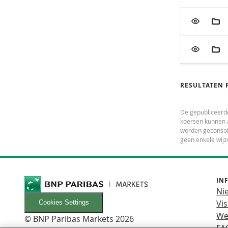
VOEG TOE
AAN
VOEG TOE
AAN
RESULTATEN 
De gepubliceerd
koersen kunnen a
worden geconsoli
geen enkele wijz
IN
Ni
Vis
Cookies Settings
We
© BNP Paribas Markets 2026