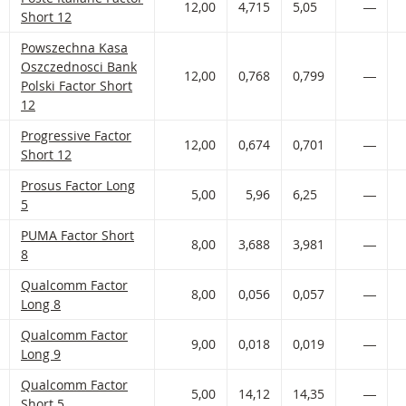
12,00
4,715
5,05
―
Short 12
Powszechna Kasa Oszczednosci Bank Polski Factor met ISIN cod
Powszechna Kasa
Oszczednosci Bank
 AAN WATCHLIST
 PORTFOLIO TOEVOEGEN
12,00
0,768
0,799
―
Polski Factor Short
12
Progressive Factor met ISIN code:
Progressive Factor
 AAN WATCHLIST
 PORTFOLIO TOEVOEGEN
12,00
0,674
0,701
―
Short 12
Prosus Factor met ISIN code:
Prosus Factor Long
 AAN WATCHLIST
 PORTFOLIO TOEVOEGEN
5,00
5,96
6,25
―
5
PUMA Factor met ISIN code:
PUMA Factor Short
 AAN WATCHLIST
 PORTFOLIO TOEVOEGEN
8,00
3,688
3,981
―
8
Qualcomm Factor met ISIN code:
Qualcomm Factor
 AAN WATCHLIST
 PORTFOLIO TOEVOEGEN
8,00
0,056
0,057
―
Long 8
Qualcomm Factor met ISIN code:
Qualcomm Factor
 AAN WATCHLIST
 PORTFOLIO TOEVOEGEN
9,00
0,018
0,019
―
Long 9
Qualcomm Factor met ISIN code:
Qualcomm Factor
 AAN WATCHLIST
 PORTFOLIO TOEVOEGEN
5,00
14,12
14,35
―
Short 5