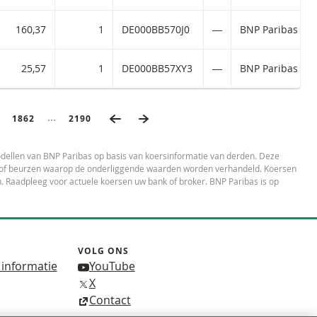
160,37
1
DE000BB570J0
―
BNP Paribas dir
25,57
1
DE000BB57XY3
―
BNP Paribas dir
VORIGE PAGINA
VOLGENDE PAGINA
Ingeklapte pagina’s
NA
PAGINA
1862
LAATSTE PAGINA
2190
dellen van BNP Paribas op basis van koersinformatie van derden. Deze
es of beurzen waarop de onderliggende waarden worden verhandeld. Koersen
 Raadpleeg voor actuele koersen uw bank of broker. BNP Paribas is op
VOLG ONS
 informatie
YouTube
X
Contact