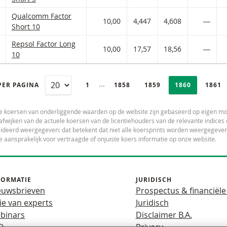
Qualcomm Factor met ISIN code:
Qualcomm Factor
 AAN WATCHLIST
 PORTFOLIO TOEVOEGEN
10,00
4,447
4,608
―
Short 10
Repsol Factor met ISIN code:
Repsol Factor Long
 AAN WATCHLIST
 PORTFOLIO TOEVOEGEN
10,00
17,57
18,56
―
10
PAGINERING
Selected:
Ingeklapte pagina’s
PER PAGINA
PAGE
1
PAGINA
1858
PAGINA
1859
PAGINA
1860
PAGI
1861
e koersen van onderliggende waarden op de website zijn gebaseerd op eigen mo
fwijken van de actuele koersen van de licentiehouders van de relevante indic
deerd weergegeven: dat betekent dat niet alle koersprints worden weergegeven.
e aansprakelijk voor vertraagde of onjuiste koers informatie op onze website.
FORMATIE
JURIDISCH
euwsbrieven
Prospectus & financiële
ie van experts
Juridisch
binars
Disclaimer B.A.