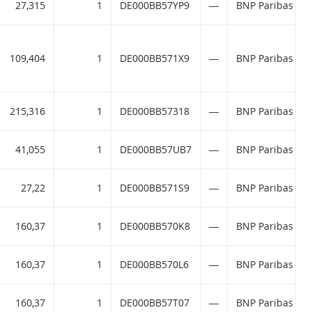
27,315
1
DE000BB57YP9
―
BNP Paribas dir
e:
109,404
1
DE000BB571X9
―
BNP Paribas dir
215,316
1
DE000BB57318
―
BNP Paribas dir
41,055
1
DE000BB57UB7
―
BNP Paribas dir
27,22
1
DE000BB571S9
―
BNP Paribas dir
160,37
1
DE000BB570K8
―
BNP Paribas dir
160,37
1
DE000BB570L6
―
BNP Paribas dir
160,37
1
DE000BB57T07
―
BNP Paribas dir