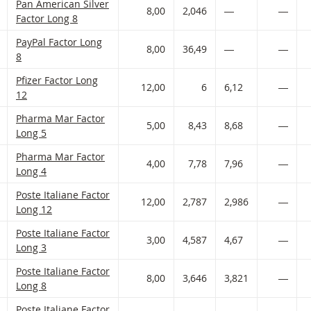
Pan American Silver Factor met ISIN code:
Pan American Silver
 AAN WATCHLIST
 PORTFOLIO TOEVOEGEN
8,00
2,046
―
―
Factor Long 8
PayPal Factor met ISIN code:
PayPal Factor Long
 AAN WATCHLIST
 PORTFOLIO TOEVOEGEN
8,00
36,49
―
―
8
Pfizer Factor met ISIN code:
Pfizer Factor Long
 AAN WATCHLIST
 PORTFOLIO TOEVOEGEN
12,00
6
6,12
―
12
Pharma Mar Factor met ISIN code:
Pharma Mar Factor
 AAN WATCHLIST
 PORTFOLIO TOEVOEGEN
5,00
8,43
8,68
―
Long 5
Pharma Mar Factor met ISIN code:
Pharma Mar Factor
 AAN WATCHLIST
 PORTFOLIO TOEVOEGEN
4,00
7,78
7,96
―
Long 4
Poste Italiane Factor met ISIN code:
Poste Italiane Factor
 AAN WATCHLIST
 PORTFOLIO TOEVOEGEN
12,00
2,787
2,986
―
Long 12
Poste Italiane Factor met ISIN code:
Poste Italiane Factor
 AAN WATCHLIST
 PORTFOLIO TOEVOEGEN
3,00
4,587
4,67
―
Long 3
Poste Italiane Factor met ISIN code:
Poste Italiane Factor
 AAN WATCHLIST
 PORTFOLIO TOEVOEGEN
8,00
3,646
3,821
―
Long 8
Poste Italiane Factor met ISIN code:
Poste Italiane Factor
 AAN WATCHLIST
 PORTFOLIO TOEVOEGEN