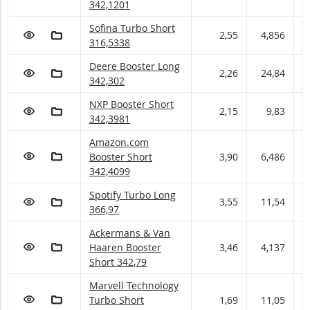
342,1201
Sofina Turbo met ISIN code:
Sofina Turbo Short
VOEG TOE AAN WATCHLIST
AAN PORTFOLIO TOEVOEGEN
2,55
4,856
4
316,5338
Deere Booster met ISIN code:
Deere Booster Long
VOEG TOE AAN WATCHLIST
AAN PORTFOLIO TOEVOEGEN
2,26
24,84
2
342,302
NXP Booster met ISIN code:
NXP Booster Short
VOEG TOE AAN WATCHLIST
AAN PORTFOLIO TOEVOEGEN
2,15
9,83
1
342,3981
Amazon.com Booster met ISIN code:
Amazon.com
VOEG TOE AAN WATCHLIST
AAN PORTFOLIO TOEVOEGEN
Booster Short
3,90
6,486
6
342,4099
Spotify Turbo met ISIN code:
Spotify Turbo Long
VOEG TOE AAN WATCHLIST
AAN PORTFOLIO TOEVOEGEN
3,55
11,54
1
366,97
Ackermans & Van Haaren Booster met ISIN code
Ackermans & Van
VOEG TOE AAN WATCHLIST
AAN PORTFOLIO TOEVOEGEN
Haaren Booster
3,46
4,137
4
Short 342,79
Marvell Technology Turbo met ISIN code:
Marvell Technology
VOEG TOE AAN WATCHLIST
AAN PORTFOLIO TOEVOEGEN
Turbo Short
1,69
11,05
1