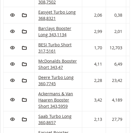
308,7502
Easyjet Turbo met ISIN code:
Easyjet Turbo Long
VOEG TOE AAN WATCHLIST
AAN PORTFOLIO TOEVOEGEN
2,06
0,38
368,8321
Barclays Booster met ISIN code:
Barclays Booster
VOEG TOE AAN WATCHLIST
AAN PORTFOLIO TOEVOEGEN
2,99
2,01
2
Long 343,1134
BESI Turbo met ISIN code:
BESI Turbo Short
VOEG TOE AAN WATCHLIST
AAN PORTFOLIO TOEVOEGEN
1,70
12,703
1
317,5161
McDonalds Booster met ISIN code:
McDonalds Booster
VOEG TOE AAN WATCHLIST
AAN PORTFOLIO TOEVOEGEN
4,11
6,49
6
Short 343,47
Deere Turbo met ISIN code:
Deere Turbo Long
VOEG TOE AAN WATCHLIST
AAN PORTFOLIO TOEVOEGEN
2,28
23,42
2
360,7745
Ackermans & Van Haaren Booster met ISIN code
Ackermans & Van
VOEG TOE AAN WATCHLIST
AAN PORTFOLIO TOEVOEGEN
Haaren Booster
3,42
4,189
4
Short 343,5959
Saab Turbo met ISIN code:
Saab Turbo Long
VOEG TOE AAN WATCHLIST
AAN PORTFOLIO TOEVOEGEN
2,13
27,79
2
360,8657
Easyjet Booster met ISIN code:
Easyjet Booster