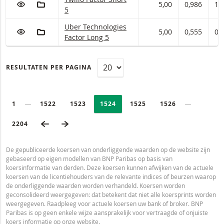
VOEG TOE AAN WATCHLIST
AAN PORTFOLIO TOEVOEGEN
5,00
0,986
1,
5
Uber Technologies Factor met ISIN code:
Uber Technologies
VOEG TOE AAN WATCHLIST
AAN PORTFOLIO TOEVOEGEN
5,00
0,555
0,
Factor Long 5
RESULTATEN PER PAGINA
PAGINERING
Selected:
Ingeklapte pagina’s
Ingeklapte
PAGE
1
PAGINA
1522
PAGINA
1523
PAGINA
1524
PAGINA
1525
PAGINA
1526
VORIGE PAGINA
VOLGENDE PAGINA
LAATSTE PAGINA
2204
De gepubliceerde koersen van onderliggende waarden op de website zijn
gebaseerd op eigen modellen van BNP Paribas op basis van
koersinformatie van derden. Deze koersen kunnen afwijken van de actuele
koersen van de licentiehouders van de relevante indices of beurzen waarop
de onderliggende waarden worden verhandeld. Koersen worden
geconsolideerd weergegeven: dat betekent dat niet alle koersprints worden
weergegeven. Raadpleeg voor actuele koersen uw bank of broker. BNP
Paribas is op geen enkele wijze aansprakelijk voor vertraagde of onjuiste
koers informatie op onze website.