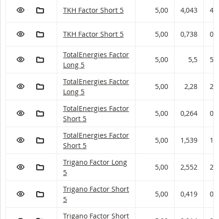
VOEG TOE AAN WATCHLIST
AAN PORTFOLIO TOEVOEGEN
TKH Factor met ISIN code:
TKH Factor Short 5
5,00
4,043
4,
VOEG TOE AAN WATCHLIST
AAN PORTFOLIO TOEVOEGEN
TKH Factor met ISIN code:
TKH Factor Short 5
5,00
0,738
0,
TotalEnergies Factor met ISIN code:
TotalEnergies Factor
VOEG TOE AAN WATCHLIST
AAN PORTFOLIO TOEVOEGEN
5,00
5,5
5,
Long 5
TotalEnergies Factor met ISIN code:
TotalEnergies Factor
VOEG TOE AAN WATCHLIST
AAN PORTFOLIO TOEVOEGEN
5,00
2,28
2,4
Long 5
TotalEnergies Factor met ISIN code:
TotalEnergies Factor
VOEG TOE AAN WATCHLIST
AAN PORTFOLIO TOEVOEGEN
5,00
0,264
0,
Short 5
TotalEnergies Factor met ISIN code:
TotalEnergies Factor
VOEG TOE AAN WATCHLIST
AAN PORTFOLIO TOEVOEGEN
5,00
1,539
1,
Short 5
Trigano Factor met ISIN code:
Trigano Factor Long
VOEG TOE AAN WATCHLIST
AAN PORTFOLIO TOEVOEGEN
5,00
2,552
2,
5
Trigano Factor met ISIN code:
Trigano Factor Short
VOEG TOE AAN WATCHLIST
AAN PORTFOLIO TOEVOEGEN
5,00
0,419
0,
5
Trigano Factor met ISIN code:
Trigano Factor Short
VOEG TOE AAN WATCHLIST
AAN PORTFOLIO TOEVOEGEN