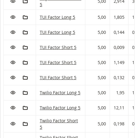
5,00
2,914
3,
5
VOEG TOE AAN WATCHLIST
AAN PORTFOLIO TOEVOEGEN
TUI Factor met ISIN code:
TUI Factor Long 5
5,00
1,805
1,
VOEG TOE AAN WATCHLIST
AAN PORTFOLIO TOEVOEGEN
TUI Factor met ISIN code:
TUI Factor Long 5
5,00
0,144
0,
VOEG TOE AAN WATCHLIST
AAN PORTFOLIO TOEVOEGEN
TUI Factor met ISIN code:
TUI Factor Short 5
5,00
0,009
0,
VOEG TOE AAN WATCHLIST
AAN PORTFOLIO TOEVOEGEN
TUI Factor met ISIN code:
TUI Factor Short 5
5,00
1,149
1,
VOEG TOE AAN WATCHLIST
AAN PORTFOLIO TOEVOEGEN
TUI Factor met ISIN code:
TUI Factor Short 5
5,00
0,132
0,
VOEG TOE AAN WATCHLIST
AAN PORTFOLIO TOEVOEGEN
Twilio Factor met ISIN code:
Twilio Factor Long 5
5,00
1,95
1,
VOEG TOE AAN WATCHLIST
AAN PORTFOLIO TOEVOEGEN
Twilio Factor met ISIN code:
Twilio Factor Long 5
5,00
12,11
12
Twilio Factor met ISIN code:
Twilio Factor Short
VOEG TOE AAN WATCHLIST
AAN PORTFOLIO TOEVOEGEN
5,00
0,198
0,
5
Twilio Factor met ISIN code:
Twilio Factor Short