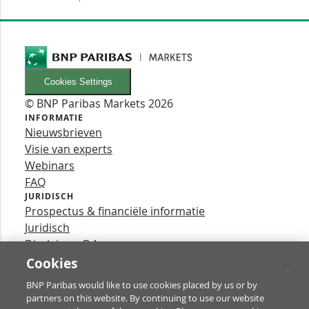
Cookies Settings
© BNP Paribas Markets 2026
INFORMATIE
Nieuwsbrieven
Visie van experts
Webinars
FAQ
JURIDISCH
Prospectus & financiële informatie
Juridisch
Disclaimer B.A.
Privacy
Cookies
VOLG ONS
BNP Paribas would like to use cookies placed by us or by
YouTube
partners on this website. By continuing to use our website
X