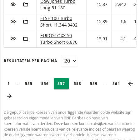
Dow Jones Turbo Long Met stop loss-niveau 51.
Dow Jones Turbo
VOEG TOE AAN WATCHLIST
AAN PORTFOLIO TOEVOEGEN
15,87
2,942
2,
Long 51.180
FTSE 100 Turbo Short Met stop loss-niveau 11.
FTSE 100 Turbo
VOEG TOE AAN WATCHLIST
AAN PORTFOLIO TOEVOEGEN
15,89
1,6
1,
Short 11.344,8402
EUROSTOXX 50 Turbo Short Met stop loss-nivea
EUROSTOXX 50
VOEG TOE AAN WATCHLIST
AAN PORTFOLIO TOEVOEGEN
15,91
4,1
4,
Turbo Short 6.870
RESULTATEN PER PAGINA
PAGINERING
Selected:
VO
Ingeklapte pagina’s
Ingeklapte pagi
PAGE
1
PAGINA
555
PAGINA
556
PAGINA
557
PAGINA
558
PAGINA
559
LAATSTE PA
564
VOLGENDE PAGINA
De gepubliceerde koersen van onderliggende waarden op de website zijn
gebaseerd op eigen modellen van BNP Paribas op basis van
koersinformatie van derden. Deze koersen kunnen afwijken van de actuele
koersen van de licentiehouders van de relevante indices of beurzen waarop
de onderliggende waarden worden verhandeld. Koersen worden