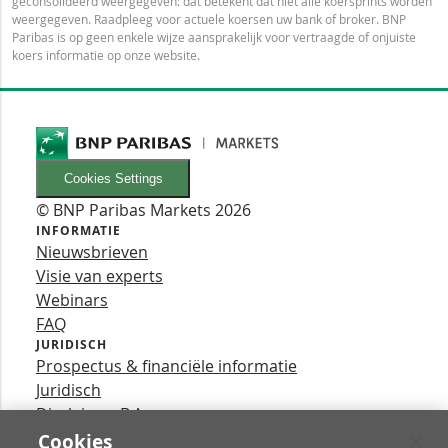
geconsolideerd weergegeven: dat betekent dat niet alle koersprints worden
weergegeven. Raadpleeg voor actuele koersen uw bank of broker. BNP
Paribas is op geen enkele wijze aansprakelijk voor vertraagde of onjuiste
koers informatie op onze website.
Cookies Settings
© BNP Paribas Markets 2026
INFORMATIE
Nieuwsbrieven
Visie van experts
Webinars
FAQ
JURIDISCH
Prospectus & financiële informatie
Juridisch
Disclaimer B.A.
Privacy
Cookies