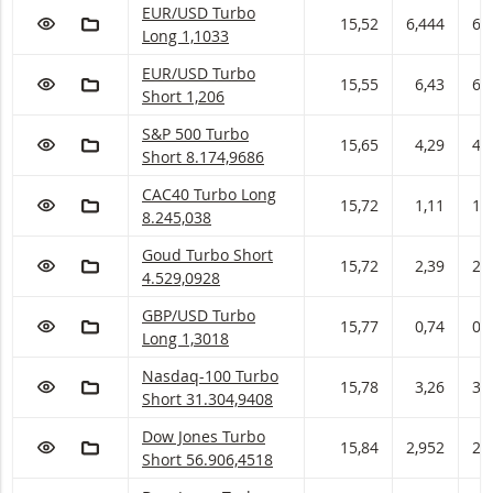
EUR/USD Turbo Long Met stop loss-niveau 1,10
EUR/USD Turbo
VOEG TOE AAN WATCHLIST
AAN PORTFOLIO TOEVOEGEN
15,52
6,444
6,
Long 1,1033
EUR/USD Turbo Short Met stop loss-niveau 1,20
EUR/USD Turbo
VOEG TOE AAN WATCHLIST
AAN PORTFOLIO TOEVOEGEN
15,55
6,43
6,
Short 1,206
S&P 500 Turbo Short Met stop loss-niveau 8.17
S&P 500 Turbo
VOEG TOE AAN WATCHLIST
AAN PORTFOLIO TOEVOEGEN
15,65
4,29
4,3
Short 8.174,9686
CAC40 Turbo Long Met stop loss-niveau 8.245,0
CAC40 Turbo Long
VOEG TOE AAN WATCHLIST
AAN PORTFOLIO TOEVOEGEN
15,72
1,11
1,
8.245,038
Goud Turbo Short Met stop loss-niveau 4.529,0
Goud Turbo Short
VOEG TOE AAN WATCHLIST
AAN PORTFOLIO TOEVOEGEN
15,72
2,39
2,
4.529,0928
GBP/USD Turbo Long Met stop loss-niveau 1,30
GBP/USD Turbo
VOEG TOE AAN WATCHLIST
AAN PORTFOLIO TOEVOEGEN
15,77
0,74
0,
Long 1,3018
Nasdaq-100 Turbo Short Met stop loss-niveau 3
Nasdaq-100 Turbo
VOEG TOE AAN WATCHLIST
AAN PORTFOLIO TOEVOEGEN
15,78
3,26
3,
Short 31.304,9408
Dow Jones Turbo Short Met stop loss-niveau 56
Dow Jones Turbo
VOEG TOE AAN WATCHLIST
AAN PORTFOLIO TOEVOEGEN
15,84
2,952
2,
Short 56.906,4518