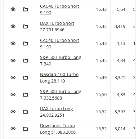
CAC40 Turbo Short Met stop loss-niveau 9.190 
CAC40 Turbo Short
VOEG TOE AAN WATCHLIST
AAN PORTFOLIO TOEVOEGEN
15,42
5,64
5,
9.190
DAX Turbo Short Met stop loss-niveau 27.791,6
DAX Turbo Short
VOEG TOE AAN WATCHLIST
AAN PORTFOLIO TOEVOEGEN
15,42
3,419
3,
27.791,6946
CAC40 Turbo Short Met stop loss-niveau 9.190 
CAC40 Turbo Short
VOEG TOE AAN WATCHLIST
AAN PORTFOLIO TOEVOEGEN
15,43
1,13
1,
9.190
S&P 500 Turbo Long Met stop loss-niveau 7.340
S&P 500 Turbo Long
VOEG TOE AAN WATCHLIST
AAN PORTFOLIO TOEVOEGEN
15,45
4,34
4,
7.340
Nasdaq-100 Turbo Long Met stop loss-niveau 2
Nasdaq-100 Turbo
VOEG TOE AAN WATCHLIST
AAN PORTFOLIO TOEVOEGEN
15,49
3,321
3,
Long 28.110
S&P 500 Turbo Long Met stop loss-niveau 7.332
S&P 500 Turbo Long
VOEG TOE AAN WATCHLIST
AAN PORTFOLIO TOEVOEGEN
15,50
4,33
4,
7.332,5688
DAX Turbo Long Met stop loss-niveau 24.902,92
DAX Turbo Long
VOEG TOE AAN WATCHLIST
AAN PORTFOLIO TOEVOEGEN
15,52
3,397
3,
24.902,9251
Dow Jones Turbo Long Met stop loss-niveau 51.
Dow Jones Turbo
VOEG TOE AAN WATCHLIST
AAN PORTFOLIO TOEVOEGEN
15,52
3,014
3,
Long 51.083,2066