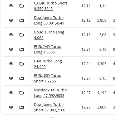
CAC40 Turbo Short Met stop loss-niveau 9.350,
CAC40 Turbo Short
VOEG TOE AAN WATCHLIST
AAN PORTFOLIO TOEVOEGEN
12,12
1,44
1,
9.350,3945
Dow Jones Turbo Long Met stop loss-niveau 50.
Dow Jones Turbo
VOEG TOE AAN WATCHLIST
AAN PORTFOLIO TOEVOEGEN
12,12
3,859
3,
Long 50.091,4541
Goud Turbo Long Met stop loss-niveau 4.066 en
Goud Turbo Long
VOEG TOE AAN WATCHLIST
AAN PORTFOLIO TOEVOEGEN
12,16
3,08
3,1
4.066
EUR/CAD Turbo Long Met stop loss-niveau 1,50
EUR/CAD Turbo
VOEG TOE AAN WATCHLIST
AAN PORTFOLIO TOEVOEGEN
12,21
8,19
8,
Long 1,5095
DAX Turbo Long Met stop loss-niveau 24.420 en
DAX Turbo Long
VOEG TOE AAN WATCHLIST
AAN PORTFOLIO TOEVOEGEN
12,24
4,305
4,
24.420
EUR/USD Turbo Short Met stop loss-niveau 1,22
EUR/USD Turbo
VOEG TOE AAN WATCHLIST
AAN PORTFOLIO TOEVOEGEN
12,27
8,15
8,
Short 1,2255
Nasdaq-100 Turbo Long Met stop loss-niveau 2
Nasdaq-100 Turbo
VOEG TOE AAN WATCHLIST
AAN PORTFOLIO TOEVOEGEN
12,27
4,192
4,
Long 27.592,9833
Dow Jones Turbo Short Met stop loss-niveau 57
Dow Jones Turbo
VOEG TOE AAN WATCHLIST
AAN PORTFOLIO TOEVOEGEN
12,28
3,809
3,
Short 57.883,2168