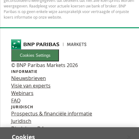
geconsolideerd weergegeven: dat betekent dat niet alle koersprints worden
weergegeven. Raadpleeg voor actuele koersen uw bank of broker. BNP
Paribas is op geen enkele wijze aansprakelijk voor vertraagde of onjuiste
koers informatie op onze website.
Cookies Settings
© BNP Paribas Markets 2026
INFORMATIE
Nieuwsbrieven
Visie van experts
Webinars
FAQ
JURIDISCH
Prospectus & financiële informatie
Juridisch
Disclaimer B.A.
Privacy
Cookies