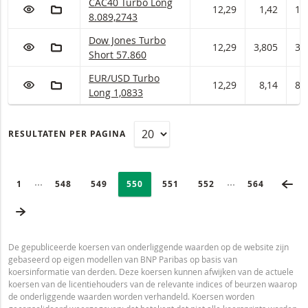
CAC40 Turbo Long Met stop loss-niveau 8.089,2
CAC40 Turbo Long
VOEG TOE AAN WATCHLIST
AAN PORTFOLIO TOEVOEGEN
12,29
1,42
1,
8.089,2743
Dow Jones Turbo Short Met stop loss-niveau 57
Dow Jones Turbo
VOEG TOE AAN WATCHLIST
AAN PORTFOLIO TOEVOEGEN
12,29
3,805
3,
Short 57.860
EUR/USD Turbo Long Met stop loss-niveau 1,08
EUR/USD Turbo
VOEG TOE AAN WATCHLIST
AAN PORTFOLIO TOEVOEGEN
12,29
8,14
8,
Long 1,0833
RESULTATEN PER PAGINA
PAGINERING
Selected:
VO
Ingeklapte pagina’s
Ingeklapte pagi
PAGE
1
PAGINA
548
PAGINA
549
PAGINA
550
PAGINA
551
PAGINA
552
LAATSTE PA
564
VOLGENDE PAGINA
De gepubliceerde koersen van onderliggende waarden op de website zijn
gebaseerd op eigen modellen van BNP Paribas op basis van
koersinformatie van derden. Deze koersen kunnen afwijken van de actuele
koersen van de licentiehouders van de relevante indices of beurzen waarop
de onderliggende waarden worden verhandeld. Koersen worden