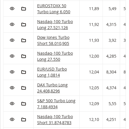
EUROSTOXX 50 Turbo Long Met stop loss-niveau
EUROSTOXX 50
VOEG TOE AAN WATCHLIST
AAN PORTFOLIO TOEVOEGEN
11,89
5,49
5,5
Turbo Long 6.050
Nasdaq-100 Turbo Long Met stop loss-niveau 2
Nasdaq-100 Turbo
VOEG TOE AAN WATCHLIST
AAN PORTFOLIO TOEVOEGEN
11,92
4,315
4,
Long 27.521,126
Dow Jones Turbo Short Met stop loss-niveau 58
Dow Jones Turbo
VOEG TOE AAN WATCHLIST
AAN PORTFOLIO TOEVOEGEN
11,93
3,92
3,
Short 58.010,905
Nasdaq-100 Turbo Long Met stop loss-niveau 2
Nasdaq-100 Turbo
VOEG TOE AAN WATCHLIST
AAN PORTFOLIO TOEVOEGEN
12,00
4,285
4,
Long 27.550
EUR/USD Turbo Long Met stop loss-niveau 1,08
EUR/USD Turbo
VOEG TOE AAN WATCHLIST
AAN PORTFOLIO TOEVOEGEN
12,04
8,304
8,
Long 1,0814
DAX Turbo Long Met stop loss-niveau 24.408,83
DAX Turbo Long
VOEG TOE AAN WATCHLIST
AAN PORTFOLIO TOEVOEGEN
12,05
4,374
4,
24.408,8296
S&P 500 Turbo Long Met stop loss-niveau 7.188
S&P 500 Turbo Long
VOEG TOE AAN WATCHLIST
AAN PORTFOLIO TOEVOEGEN
12,09
5,55
5,
7.188,4934
Nasdaq-100 Turbo Short Met stop loss-niveau 3
Nasdaq-100 Turbo
VOEG TOE AAN WATCHLIST
AAN PORTFOLIO TOEVOEGEN
12,10
4,251
4,
Short 31.874,8783