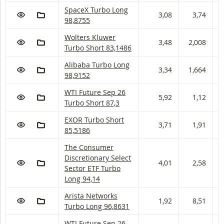
SpaceX Turbo Long Met stop loss-niveau 98,876
SpaceX Turbo Long
VOEG TOE AAN WATCHLIST
AAN PORTFOLIO TOEVOEGEN
3,08
3,74
3
98,8755
Wolters Kluwer Turbo Short Met stop loss-nive
Wolters Kluwer
VOEG TOE AAN WATCHLIST
AAN PORTFOLIO TOEVOEGEN
3,48
2,008
2
Turbo Short 83,1486
Alibaba Turbo Long Met stop loss-niveau 98,91
Alibaba Turbo Long
VOEG TOE AAN WATCHLIST
AAN PORTFOLIO TOEVOEGEN
3,34
1,664
1
98,9152
WTI Future Sep 26 Turbo Short Met stop loss-ni
WTI Future Sep 26
VOEG TOE AAN WATCHLIST
AAN PORTFOLIO TOEVOEGEN
5,92
1,12
1
Turbo Short 87,3
EXOR Turbo Short Met stop loss-niveau 85,519 
EXOR Turbo Short
VOEG TOE AAN WATCHLIST
AAN PORTFOLIO TOEVOEGEN
3,71
1,91
1
85,5186
The Consumer Discretionary Select Sector ETF 
The Consumer
Discretionary Select
VOEG TOE AAN WATCHLIST
AAN PORTFOLIO TOEVOEGEN
4,01
2,58
2
Sector ETF Turbo
Long 94,14
Arista Networks Turbo Long Met stop loss-nive
Arista Networks
VOEG TOE AAN WATCHLIST
AAN PORTFOLIO TOEVOEGEN
1,92
8,51
8
Turbo Long 96,8631
WTI Future Sep 26 Turbo Short Met stop loss-n
WTI Future Sep 26