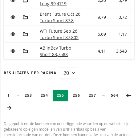
2,20
3,79
3
Long 99,4719
Brent Future Oct 26 Turbo Short Met stop loss-
Brent Future Oct 26
VOEG TOE AAN WATCHLIST
AAN PORTFOLIO TOEVOEGEN
9,79
0,72
0
Turbo Short 87,8
WTI Future Sep 26 Turbo Short Met stop loss-n
WTI Future Sep 26
VOEG TOE AAN WATCHLIST
AAN PORTFOLIO TOEVOEGEN
5,69
1,17
1
Turbo Short 87,802
AB InBev Turbo Short Met stop loss-niveau 83,
AB InBev Turbo
VOEG TOE AAN WATCHLIST
AAN PORTFOLIO TOEVOEGEN
4,11
3,543
3
Short 83,7588
RESULTATEN PER PAGINA
PAGINERING
Selected:
VO
Ingeklapte pagina’s
Ingeklapte pagi
PAGE
1
PAGINA
253
PAGINA
254
PAGINA
255
PAGINA
256
PAGINA
257
LAATSTE PA
564
VOLGENDE PAGINA
De gepubliceerde koersen van onderliggende waarden op de website zijn
gebaseerd op eigen modellen van BNP Paribas op basis van
koersinformatie van derden. Deze koersen kunnen afwijken van de actuele