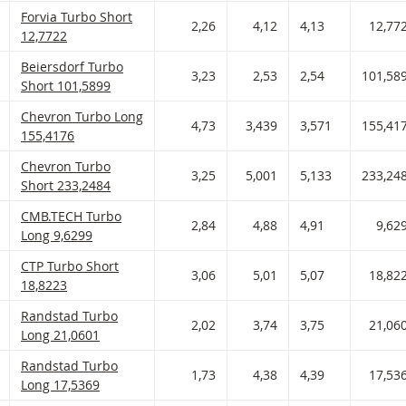
Forvia Turbo Short Met stop loss-niveau 12,772 en hefboom 2,2
Forvia Turbo Short
 AAN WATCHLIST
 PORTFOLIO TOEVOEGEN
2,26
4,12
4,13
12,77
12,7722
Beiersdorf Turbo Short Met stop loss-niveau 101,59 en hefboom
Beiersdorf Turbo
 AAN WATCHLIST
 PORTFOLIO TOEVOEGEN
3,23
2,53
2,54
101,58
Short 101,5899
Chevron Turbo Long Met stop loss-niveau 155,418 en hefboom 4
Chevron Turbo Long
 AAN WATCHLIST
 PORTFOLIO TOEVOEGEN
4,73
3,439
3,571
155,41
155,4176
Chevron Turbo Short Met stop loss-niveau 233,248 en hefboom 
Chevron Turbo
 AAN WATCHLIST
 PORTFOLIO TOEVOEGEN
3,25
5,001
5,133
233,24
Short 233,2484
CMB.TECH Turbo Long Met stop loss-niveau 9,63 en hefboom 2,8
CMB.TECH Turbo
 AAN WATCHLIST
 PORTFOLIO TOEVOEGEN
2,84
4,88
4,91
9,62
Long 9,6299
CTP Turbo Short Met stop loss-niveau 18,822 en hefboom 3,06 m
CTP Turbo Short
 AAN WATCHLIST
 PORTFOLIO TOEVOEGEN
3,06
5,01
5,07
18,82
18,8223
Randstad Turbo Long Met stop loss-niveau 21,06 en hefboom 2,
Randstad Turbo
 AAN WATCHLIST
 PORTFOLIO TOEVOEGEN
2,02
3,74
3,75
21,06
Long 21,0601
Randstad Turbo Long Met stop loss-niveau 17,537 en hefboom 1
Randstad Turbo
 AAN WATCHLIST
 PORTFOLIO TOEVOEGEN
1,73
4,38
4,39
17,53
Long 17,5369