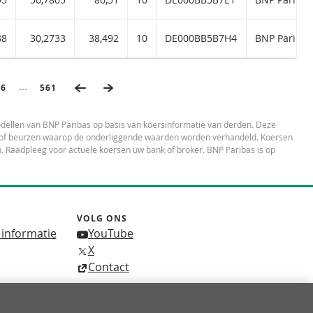
met ISIN code:
38
30,2733
38,492
10
DE000BB5B7H4
BNP Paribas
VORIGE PAGINA
VOLGENDE PAGINA
Ingeklapte pagina’s
AGINA
46
LAATSTE PAGINA
561
dellen van BNP Paribas op basis van koersinformatie van derden. Deze
es of beurzen waarop de onderliggende waarden worden verhandeld. Koersen
 Raadpleeg voor actuele koersen uw bank of broker. BNP Paribas is op
VOLG ONS
 informatie
YouTube
X
Contact