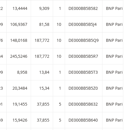
6 met ISIN code:
22
13,4444
9,309
1
DE000BB5B582
BNP Paribas
 3,23 met ISIN code:
99
106,9367
81,58
10
DE000BB5B5J4
BNP Paribas
,73 met ISIN code:
76
148,0168
187,772
10
DE000BB5B5Q9
BNP Paribas
3,25 met ISIN code:
84
245,5246
187,772
10
DE000BB5B5R7
BNP Paribas
4 met ISIN code:
99
8,958
13,84
1
DE000BB5B5T3
BNP Paribas
et ISIN code:
23
20,3484
15,34
1
DE000BB5B5Z0
BNP Paribas
02 met ISIN code:
01
19,1455
37,855
5
DE000BB5B632
BNP Paribas
,73 met ISIN code:
69
15,9426
37,855
5
DE000BB5B640
BNP Paribas