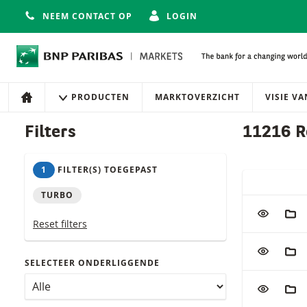
NEEM CONTACT OP
LOGIN
Navigatie
Site navigatie
PRODUCTEN
MARKTOVERZICHT
VISIE V
HOME
Producten
Filters
11216 R
1
FILTER(S) TOEGEPAST
SNELLE ACT
TURBO
Tabel met (g
VOEG TOE
AAN
Reset filters
VOEG TOE
AAN
SELECTEER ONDERLIGGENDE
VOEG TOE
AAN