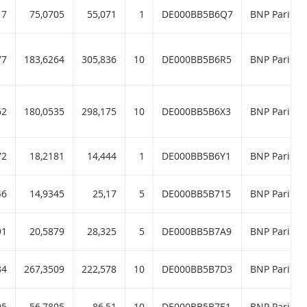
,77 met ISIN code:
17
75,0705
55,071
1
DE000BB5B6Q7
BNP Paribas
boom 2,50 met ISIN code:
77
183,6264
305,836
10
DE000BB5B6R5
BNP Paribas
fboom 2,53 met ISIN code:
62
180,0535
298,175
10
DE000BB5B6X3
BNP Paribas
om 3,84 met ISIN code:
72
18,2181
14,444
1
DE000BB5B6Y1
BNP Paribas
46 met ISIN code:
46
14,9345
25,17
5
DE000BB5B715
BNP Paribas
66 met ISIN code:
91
20,5879
28,325
5
DE000BB5B7A9
BNP Paribas
 met ISIN code:
34
267,3509
222,578
10
DE000BB5B7D3
BNP Paribas
m 2,91 met ISIN code:
95
56,7805
86,51
10
DE000BB5B7E1
BNP Paribas