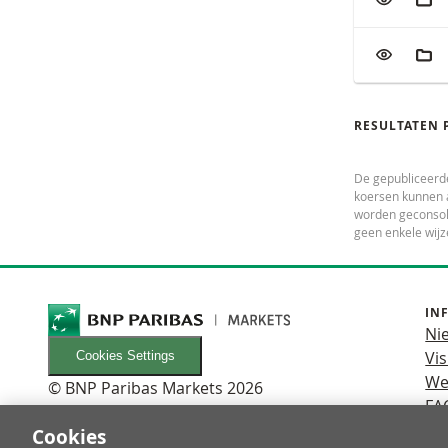
VOEG TOE
AAN
RESULTATEN 
De gepubliceerd
koersen kunnen a
worden geconsoli
geen enkele wijz
IN
Ni
Vis
Cookies Settings
We
© BNP Paribas Markets 2026
FA
Cookies