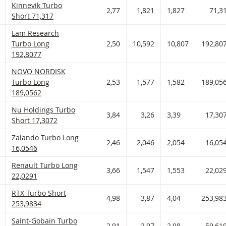
Kinnevik Turbo Short Met stop loss-niveau 71,317 en hefboom 2
Kinnevik Turbo
 AAN WATCHLIST
 PORTFOLIO TOEVOEGEN
2,77
1,821
1,827
71,3
Short 71,317
Lam Research Turbo Long Met stop loss-niveau 192,808 en hef
Lam Research
 AAN WATCHLIST
 PORTFOLIO TOEVOEGEN
Turbo Long
2,50
10,592
10,807
192,80
192,8077
NOVO NORDISK Turbo Long Met stop loss-niveau 189,056 en he
NOVO NORDISK
 AAN WATCHLIST
 PORTFOLIO TOEVOEGEN
Turbo Long
2,53
1,577
1,582
189,05
189,0562
Nu Holdings Turbo Short Met stop loss-niveau 17,307 en hefbo
Nu Holdings Turbo
 AAN WATCHLIST
 PORTFOLIO TOEVOEGEN
3,84
3,26
3,39
17,30
Short 17,3072
Zalando Turbo Long Met stop loss-niveau 16,055 en hefboom 2,
Zalando Turbo Long
 AAN WATCHLIST
 PORTFOLIO TOEVOEGEN
2,46
2,046
2,054
16,05
16,0546
Renault Turbo Long Met stop loss-niveau 22,029 en hefboom 3,
Renault Turbo Long
 AAN WATCHLIST
 PORTFOLIO TOEVOEGEN
3,66
1,547
1,553
22,02
22,0291
RTX Turbo Short Met stop loss-niveau 253,983 en hefboom 4,98
RTX Turbo Short
 AAN WATCHLIST
 PORTFOLIO TOEVOEGEN
4,98
3,87
4,04
253,98
253,9834
Saint-Gobain Turbo Long Met stop loss-niveau 59,62 en hefboo
Saint-Gobain Turbo
 AAN WATCHLIST
 PORTFOLIO TOEVOEGEN
2,91
2,97
2,98
59,61