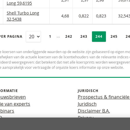
Long 59,6195
Shell Turbo Long Met stop loss-niveau 32,544 en hefboom 4,68 
Shell Turbo Long
 AAN WATCHLIST
 PORTFOLIO TOEVOEGEN
4,68
0,822
0,823
32,54
32,5438
PAGINERING
Selected:
Ingeklapte pagina’s
PER PAGINA
PAGE
1
PAGINA
242
PAGINA
243
PAGINA
244
PAGINA
245
P
2
e koersen van onderliggende waarden op de website zijn gebaseerd op eigen mo
fwijken van de actuele koersen van de licentiehouders van de relevante indic
deerd weergegeven: dat betekent dat niet alle koersprints worden weergegeven.
e aansprakelijk voor vertraagde of onjuiste koers informatie op onze website.
FORMATIE
JURIDISCH
euwsbrieven
Prospectus & financiële
ie van experts
Juridisch
binars
Disclaimer B.A.
Q
Privacy