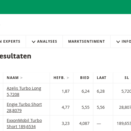
AN EXPERTS
ANALYSES
MARKTSENTIMENT
INF
esultaten
NAAM
HEFB.
BIED
LAAT
SL
IES
efilterde) producten.
Azelis Turbo Long Met stop loss-niveau 5,721 en hefboom 1,87 
Azelis Turbo Long
 AAN WATCHLIST
 PORTFOLIO TOEVOEGEN
1,87
6,24
6,28
5,72
5,7208
Engie Turbo Short Met stop loss-niveau 28,808 en hefboom 4,77
Engie Turbo Short
 AAN WATCHLIST
 PORTFOLIO TOEVOEGEN
4,77
5,55
5,56
28,80
28,8079
ExxonMobil Turbo Short Met stop loss-niveau 189,653 en hefbo
ExxonMobil Turbo
 AAN WATCHLIST
 PORTFOLIO TOEVOEGEN
3,23
4,087
―
189,65
Short 189,6534