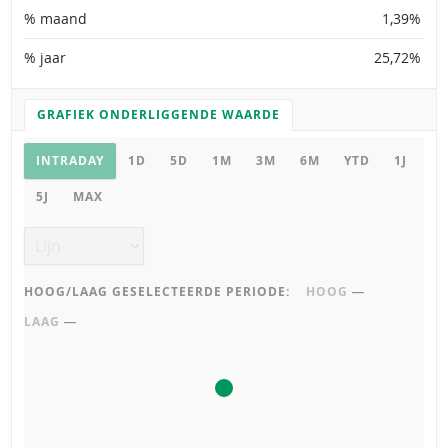
% maand
1,39%
% jaar
25,72%
GRAFIEK ONDERLIGGENDE WAARDE
GRAFIEK INSTELLINGEN
Grafiek onderliggende waarde
INTRADAY
1D
5D
1M
3M
6M
YTD
1J
5J
MAX
Grafiek type
HOOG/LAAG GESELECTEERDE PERIODE:
HOOG
―
LAAG
―