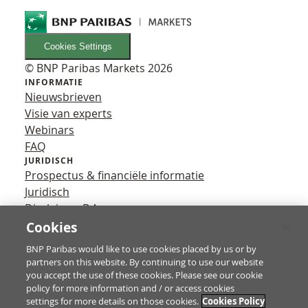
Cookies Settings
© BNP Paribas Markets 2026
INFORMATIE
Nieuwsbrieven
Visie van experts
Webinars
FAQ
JURIDISCH
Prospectus & financiële informatie
Juridisch
Disclaimer B.A.
Privacy
Cookies
VOLG ONS
BNP Paribas would like to use cookies placed by us or by
YouTube
partners on this website. By continuing to use our website
X
you accept the use of these cookies. Please see our cookie
Contact
policy for more information and / or access cookies
settings for more details on those cookies.
Cookies Policy