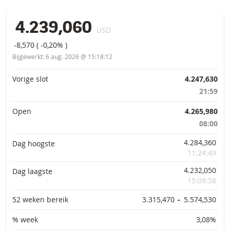
4.239,060
USD
-8,570
(
-0,20%
)
Bijgewerkt:
6 aug. 2026 @ 15:18:12
Primaire informatie
Vorige slot
4.247,630
21:59
Open
4.265,980
08:00
4.284,360
Dag hoogste
11:24:49
4.232,050
Dag laagste
15:09:58
52 weken bereik
3.315,470
-
5.574,530
% week
3,08%