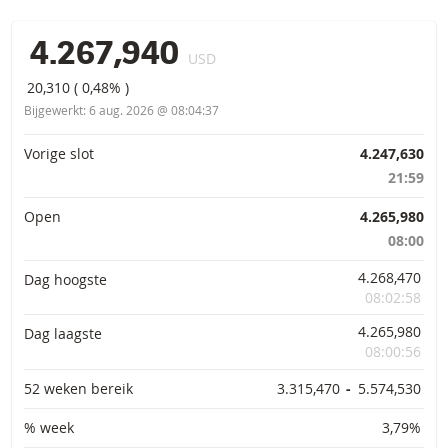
4.267,940
USD
20,310
(
0,48%
)
Bijgewerkt:
6 aug. 2026 @ 08:04:37
Primaire informatie
Vorige slot
4.247,630
21:59
Open
4.265,980
08:00
4.268,470
Dag hoogste
08:02:58
4.265,980
Dag laagste
08:00:56
52 weken bereik
3.315,470
-
5.574,530
% week
3,79%