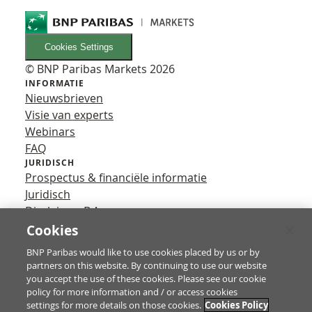
Cookies Settings
© BNP Paribas Markets 2026
INFORMATIE
Nieuwsbrieven
Visie van experts
Webinars
FAQ
JURIDISCH
Prospectus & financiële informatie
Juridisch
Disclaimer B.A.
Privacy
Cookies
VOLG ONS
BNP Paribas would like to use cookies placed by us or by
YouTube
partners on this website. By continuing to use our website
X
you accept the use of these cookies. Please see our cookie
Contact
policy for more information and / or access cookies
settings for more details on those cookies.
Cookies Policy