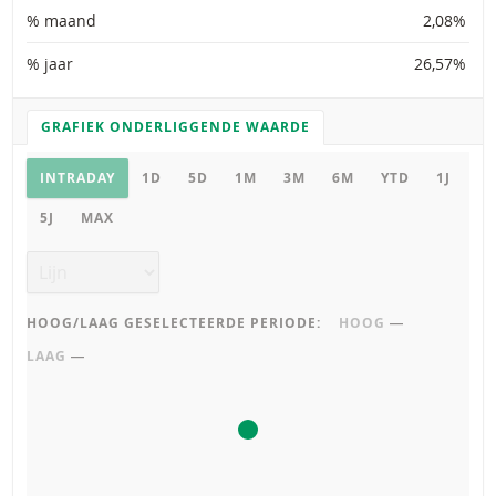
% maand
2,08%
% jaar
26,57%
GRAFIEK ONDERLIGGENDE WAARDE
GRAFIEK INSTELLINGEN
Grafiek onderliggende waarde
INTRADAY
1D
5D
1M
3M
6M
YTD
1J
5J
MAX
Grafiek type
HOOG/LAAG GESELECTEERDE PERIODE:
HOOG
―
LAAG
―