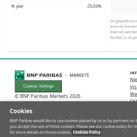
% jaar
25,03%
De gepubliceer
koersen kunnen 
Koersen worden
Paribas is op g
IN
Ni
Vis
Cookies Settings
We
© BNP Paribas Markets 2026
FA
Cookies
BNP Paribas would like to use cookies placed by us or by partners on t
Turbo’s zijn complexe instrumenten en brengen vanwege het he
you accept the use of these cookies. Please see our cookie policy for 
in Turbo’s. Het is belangrijk dat u goed begrijpt hoe Turbo’s we
for more details on those cookies.
Cookies Policy