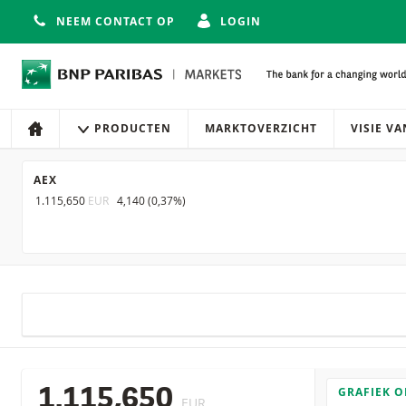
NEEM CONTACT OP
LOGIN
Navigatie
Site navigatie
PRODUCTEN
MARKTOVERZICHT
VISIE V
HOME
AEX
1.115,650
EUR
4,140
(
0,37%
)
GRAFIEK 
1.115,650
EUR