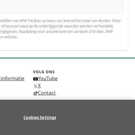
odellen van BNP Paribas op basis van koersinformatie van derden. Deze
ces of beurzen waarop de onderliggende waarden worden verhandeld.
ergegeven. Raadpleeg voor actuele koersen uw bank of broker. BNP
ze website.
VOLG ONS
 informatie
YouTube
X
Contact
Cookies Settings
p de 10 retailbeleggers verliest geld met de handel
TERU
tteren.