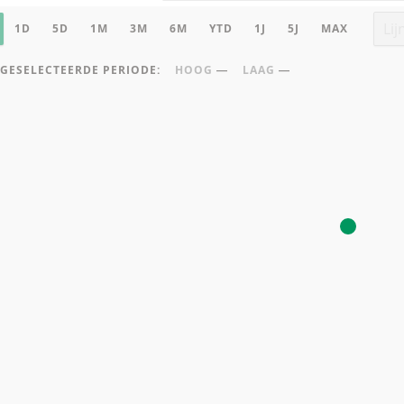
STELLINGEN
k onderliggende waarde
Graf
1D
5D
1M
3M
6M
YTD
1J
5J
MAX
GESELECTEERDE PERIODE:
HOOG
―
LAAG
―