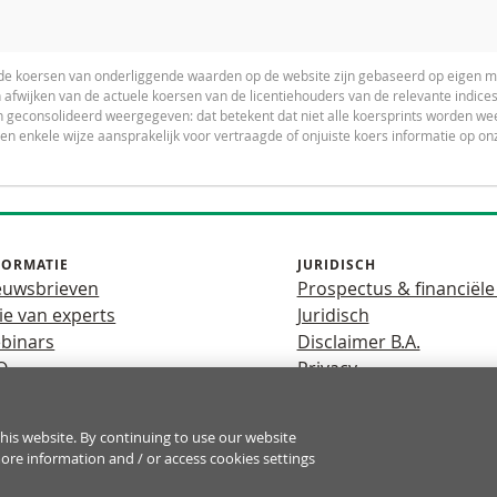
de koersen van onderliggende waarden op de website zijn gebaseerd op eigen m
afwijken van de actuele koersen van de licentiehouders van de relevante indi
 geconsolideerd weergegeven: dat betekent dat niet alle koersprints worden we
een enkele wijze aansprakelijk voor vertraagde of onjuiste koers informatie op on
FORMATIE
JURIDISCH
euwsbrieven
Prospectus & financiële
ie van experts
Juridisch
binars
Disclaimer B.A.
Q
Privacy
his website. By continuing to use our website
fboomeffect een hoog risico mee van snel oplopende verliezen. 7 o
more information and / or access cookies settings
rken en dat u nagaat of u zich het hoge risico op verlies kunt permi