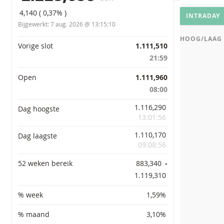
GRAFIEK IN
Grafie
4,140
(
0,37%
)
INTRADAY
Bijgewerkt:
7 aug. 2026 @ 13:15:10
HOOG/LAAG 
Primaire informatie
Vorige slot
1.111,510
21:59
Open
1.111,960
08:00
1.116,290
Dag hoogste
13:01:56
1.110,170
Dag laagste
09:08:56
52 weken bereik
883,340
-
1.119,310
% week
1,59%
% maand
3,10%